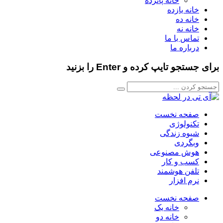
خانه پانزده
خانه یازده
خانه ده
خانه نه
تماس با ما
درباره ما
برای جستجو تایپ کرده و Enter را بزنید
صفحه نخست
تکنولوژی
شیوه زندگی
وبگردی
هوش مصنوعی
کسب و کار
تلفن هوشمند
نرم افزار
صفحه نخست
خانه یک
خانه دو