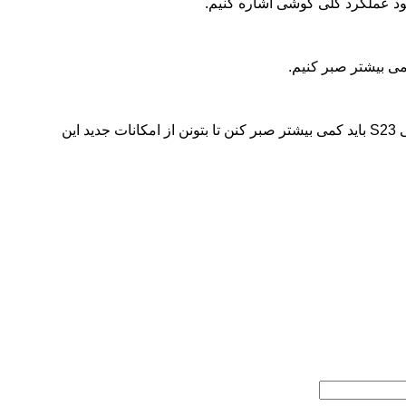
سامسونگ با انتشار نسخه بتای One UI 7 برای گلکسی S24، نشون داده که به فکر بهبود تجربه کاربری کاربرانش هست. اما کاربران گلکسی S23 باید کمی بیشتر صبر کنن تا بتونن از امکانات جدید این