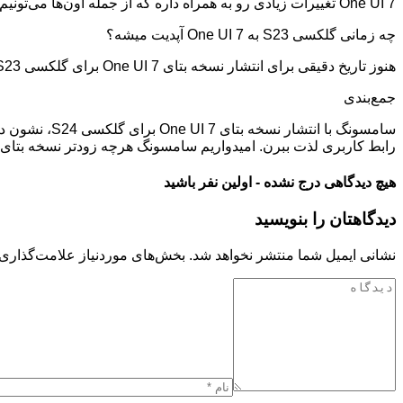
One UI 7 تغییرات زیادی رو به همراه داره که از جمله اون‌ها می‌تونیم به طراحی جدیدتر، انیمیشن‌های روان‌تر، قابلیت‌های جدید دوربین و بهبود عملکرد کلی گوشی اشاره کنیم.
چه زمانی گلکسی S23 به One UI 7 آپدیت میشه؟
هنوز تاریخ دقیقی برای انتشار نسخه بتای One UI 7 برای گلکسی S23 اعلام نشده. اما با توجه به اطلاعات موجود، به نظر می‌رسه که باید کمی بیشتر صبر کنیم.
جمع‌بندی
رابط کاربری لذت ببرن. امیدواریم سامسونگ هرچه زودتر نسخه بتای One UI 7 رو برای گلکسی S23 منتشر کنه.
هیچ دیدگاهی درج نشده - اولین نفر باشید
دیدگاهتان را بنویسید
نشانی ایمیل شما منتشر نخواهد شد.
بخش‌های موردنیاز علامت‌گذاری 