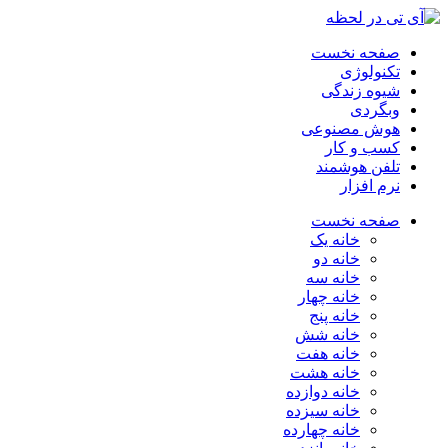
صفحه نخست
تکنولوژی
شیوه زندگی
وبگردی
هوش مصنوعی
کسب و کار
تلفن هوشمند
نرم افزار
صفحه نخست
خانه یک
خانه دو
خانه سه
خانه چهار
خانه پنج
خانه شش
خانه هفت
خانه هشت
خانه دوازده
خانه سیزده
خانه چهارده