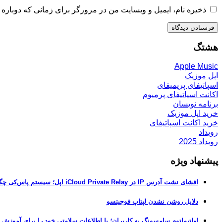
ذخیره نام، ایمیل و وبسایت من در مرورگر برای زمانی که دوباره 
هشتگ
Apple Music
اپل موزیک
اسپاتیفای پریمیفای
اکانت اسپاتیفای پرمیوم
برنامه نویسان
خرید اپل موزیک
خرید اکانت اسپاتیفای
رویداد
رویداد 2025
پیشنهاد ویژه
افشای نشت آدرس IP در iCloud Private Relay اپل؛ سیستم پاس‌کی چگونه حریم خصوصی کاربران را لو می‌دهد؟
دلایل روشن نشدن لپتاپ فوجیتسو
اولتیماتوم سامسونگ به کاربران؛ یا اطلاعات سلامتی خود را برای آموزش