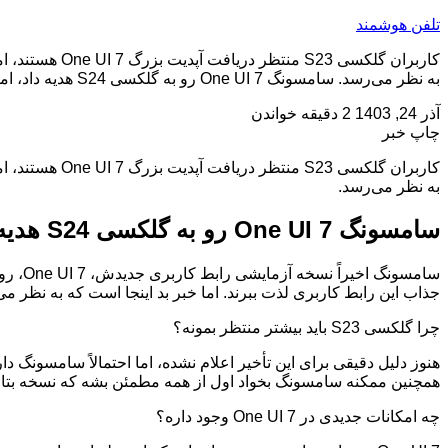
تلفن هوشمند
کاربران گلکسی
به نظر می‌رسد. سامسونگ One UI 7 رو به گلکسی S24 هدیه داد، اما گلکسی S23 هنوز […]
آذر 24, 1403
2 دقیقه خواندن
چاپ خبر
کاربران گلکسی
به نظر می‌رسد.
سامسونگ One UI 7 رو به گلکسی S24 هدیه داد، اما گلکسی S23 هنوز منتظره!
جذاب این رابط کاربری لذت ببرند. اما خبر بد اینجا است که به نظر می‌رسد دارندگان گلکسی S23 باید کمی بیشتر صبر کنند تا 
چرا گلکسی S23 باید بیشتر منتظر بمونه؟
همچنین ممکنه سامسونگ بخواد اول از همه مطمئن بشه که نسخه بتای One UI 7 برای گلکسی S24 بدون مشکل کار می‌کنه و بعد به سراغ گوشی‌های دیگه 
چه امکانات جدیدی در One UI 7 وجود داره؟