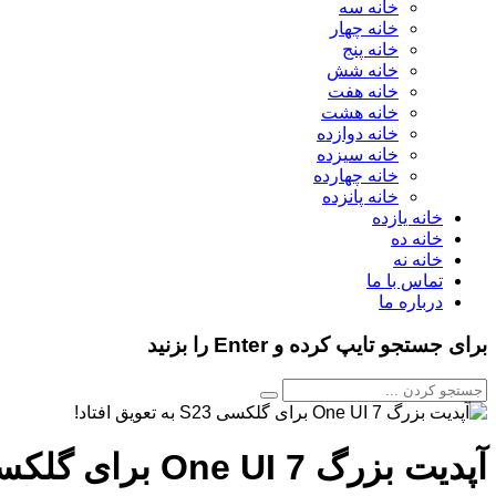
خانه سه
خانه چهار
خانه پنج
خانه شش
خانه هفت
خانه هشت
خانه دوازده
خانه سیزده
خانه چهارده
خانه پانزده
خانه یازده
خانه ده
خانه نه
تماس با ما
درباره ما
برای جستجو تایپ کرده و Enter را بزنید
آپدیت بزرگ One UI 7 برای گلکسی S23 به تعویق افتاد!