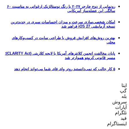
رونمایی از دوج چارجر ۲۰۲۷ با رنگ نوستالژیک ارغوانی به مناسبت ۶۰
سالگی این عضله‌ساز آمریکایی
امکان شخصی‌سازی سرعت و میزان احساسات سیری در جدیدترین
نسخه آزمایشی iOS 27 فراهم شد
بهترین روش‌های افزایش فروش با طراحی سایت در کسب‌وکارهای
محلی
پایان مخالفت انجمن کلانترهای آمریکا با لایحه کلاریتی (CLARITY Act)؛
مسیر قانونی کریپتو هموارتر شد
۵ کار جالب که نمی‌دانستید روتر وای فای شما می‌تواند انجام دهد
ایتا
گپ
بله
سروش
آپارات
تلگرام
فید
اینستاگرام