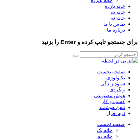
خانه پانزده
خانه یازده
خانه ده
خانه نه
تماس با ما
درباره ما
برای جستجو تایپ کرده و Enter را بزنید
صفحه نخست
تکنولوژی
شیوه زندگی
وبگردی
هوش مصنوعی
کسب و کار
تلفن هوشمند
نرم افزار
صفحه نخست
خانه یک
خانه دو