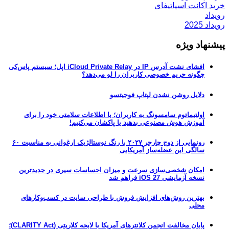
خرید اکانت اسپاتیفای
رویداد
رویداد 2025
پیشنهاد ویژه
افشای نشت آدرس IP در iCloud Private Relay اپل؛ سیستم پاس‌کی
چگونه حریم خصوصی کاربران را لو می‌دهد؟
دلایل روشن نشدن لپتاپ فوجیتسو
اولتیماتوم سامسونگ به کاربران؛ یا اطلاعات سلامتی خود را برای
آموزش هوش مصنوعی بدهید یا پاکشان می‌کنیم!
رونمایی از دوج چارجر ۲۰۲۷ با رنگ نوستالژیک ارغوانی به مناسبت ۶۰
سالگی این عضله‌ساز آمریکایی
امکان شخصی‌سازی سرعت و میزان احساسات سیری در جدیدترین
نسخه آزمایشی iOS 27 فراهم شد
بهترین روش‌های افزایش فروش با طراحی سایت در کسب‌وکارهای
محلی
پایان مخالفت انجمن کلانترهای آمریکا با لایحه کلاریتی (CLARITY Act)؛