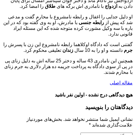
ازدواجش نیز ناکام ماند و دختر جوان سپتامبر امسال برای پایان
دادن به
ازدواج
با نامادری اش برگه های
طلاق
را امضا کرد.
او دلیل جدایی را اغفال و رابطه نامشروع با محارم گفت و مدعی
شد که پیش از
رابطه جنسی
با مادرش، او به وی گفته بود که در این
باره با سه وکیل مشورت کرده متوجه شده که این مسئله ایراد
قانونی ندارد.
گفتنی است که دادگاه اوکلاهما رابطه نامشروع این زن با پسرش را
جرم
دانسته و او را به 10 سال
زندان
تعلیقی محکوم کرد.
همچنین این نامادری 43 ساله و دختر 25 ساله اش به دلیل زنای پی
در پی از سوی دادگاه به پرداخت جریمه ده هزار دلاری به جرم زنای
با محارم شدند.
مقاله اصلی
هیچ دیدگاهی درج نشده - اولین نفر باشید
دیدگاهتان را بنویسید
نشانی ایمیل شما منتشر نخواهد شد.
بخش‌های موردنیاز
علامت‌گذاری شده‌اند
*