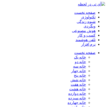
صفحه نخست
تکنولوژی
شیوه زندگی
وبگردی
هوش مصنوعی
کسب و کار
تلفن هوشمند
نرم افزار
صفحه نخست
خانه یک
خانه دو
خانه سه
خانه چهار
خانه پنج
خانه شش
خانه هفت
خانه هشت
خانه دوازده
خانه سیزده
خانه چهارده