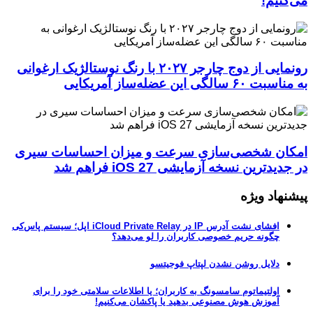
می‌کنیم!
رونمایی از دوج چارجر ۲۰۲۷ با رنگ نوستالژیک ارغوانی
به مناسبت ۶۰ سالگی این عضله‌ساز آمریکایی
امکان شخصی‌سازی سرعت و میزان احساسات سیری
در جدیدترین نسخه آزمایشی iOS 27 فراهم شد
پیشنهاد ویژه
افشای نشت آدرس IP در iCloud Private Relay اپل؛ سیستم پاس‌کی
چگونه حریم خصوصی کاربران را لو می‌دهد؟
دلایل روشن نشدن لپتاپ فوجیتسو
اولتیماتوم سامسونگ به کاربران؛ یا اطلاعات سلامتی خود را برای
آموزش هوش مصنوعی بدهید یا پاکشان می‌کنیم!