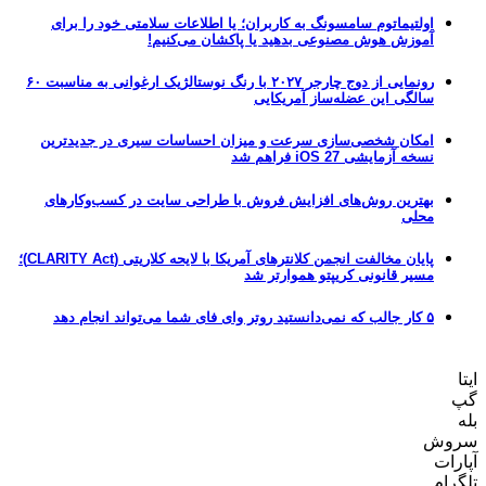
اولتیماتوم سامسونگ به کاربران؛ یا اطلاعات سلامتی خود را برای
آموزش هوش مصنوعی بدهید یا پاکشان می‌کنیم!
رونمایی از دوج چارجر ۲۰۲۷ با رنگ نوستالژیک ارغوانی به مناسبت ۶۰
سالگی این عضله‌ساز آمریکایی
امکان شخصی‌سازی سرعت و میزان احساسات سیری در جدیدترین
نسخه آزمایشی iOS 27 فراهم شد
بهترین روش‌های افزایش فروش با طراحی سایت در کسب‌وکارهای
محلی
پایان مخالفت انجمن کلانترهای آمریکا با لایحه کلاریتی (CLARITY Act)؛
مسیر قانونی کریپتو هموارتر شد
۵ کار جالب که نمی‌دانستید روتر وای فای شما می‌تواند انجام دهد
ایتا
گپ
بله
سروش
آپارات
تلگرام