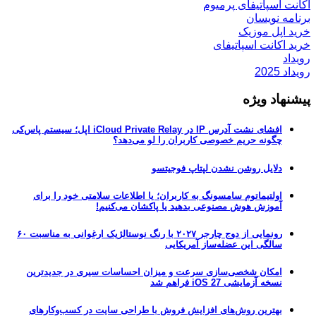
اکانت اسپاتیفای پرمیوم
برنامه نویسان
خرید اپل موزیک
خرید اکانت اسپاتیفای
رویداد
رویداد 2025
پیشنهاد ویژه
افشای نشت آدرس IP در iCloud Private Relay اپل؛ سیستم پاس‌کی
چگونه حریم خصوصی کاربران را لو می‌دهد؟
دلایل روشن نشدن لپتاپ فوجیتسو
اولتیماتوم سامسونگ به کاربران؛ یا اطلاعات سلامتی خود را برای
آموزش هوش مصنوعی بدهید یا پاکشان می‌کنیم!
رونمایی از دوج چارجر ۲۰۲۷ با رنگ نوستالژیک ارغوانی به مناسبت ۶۰
سالگی این عضله‌ساز آمریکایی
امکان شخصی‌سازی سرعت و میزان احساسات سیری در جدیدترین
نسخه آزمایشی iOS 27 فراهم شد
بهترین روش‌های افزایش فروش با طراحی سایت در کسب‌وکارهای