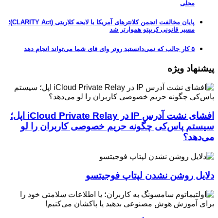
محلی
پایان مخالفت انجمن کلانترهای آمریکا با لایحه کلاریتی (CLARITY Act)؛
مسیر قانونی کریپتو هموارتر شد
۵ کار جالب که نمی‌دانستید روتر وای فای شما می‌تواند انجام دهد
پیشنهاد ویژه
افشای نشت آدرس IP در iCloud Private Relay اپل؛
سیستم پاس‌کی چگونه حریم خصوصی کاربران را لو
می‌دهد؟
دلایل روشن نشدن لپتاپ فوجیتسو