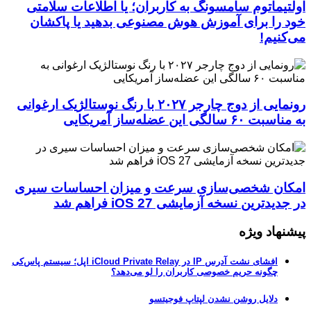
اولتیماتوم سامسونگ به کاربران؛ یا اطلاعات سلامتی
خود را برای آموزش هوش مصنوعی بدهید یا پاکشان
می‌کنیم!
رونمایی از دوج چارجر ۲۰۲۷ با رنگ نوستالژیک ارغوانی
به مناسبت ۶۰ سالگی این عضله‌ساز آمریکایی
امکان شخصی‌سازی سرعت و میزان احساسات سیری
در جدیدترین نسخه آزمایشی iOS 27 فراهم شد
پیشنهاد ویژه
افشای نشت آدرس IP در iCloud Private Relay اپل؛ سیستم پاس‌کی
چگونه حریم خصوصی کاربران را لو می‌دهد؟
دلایل روشن نشدن لپتاپ فوجیتسو