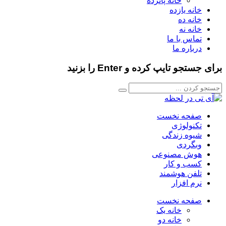
خانه پانزده
خانه یازده
خانه ده
خانه نه
تماس با ما
درباره ما
برای جستجو تایپ کرده و Enter را بزنید
صفحه نخست
تکنولوژی
شیوه زندگی
وبگردی
هوش مصنوعی
کسب و کار
تلفن هوشمند
نرم افزار
صفحه نخست
خانه یک
خانه دو