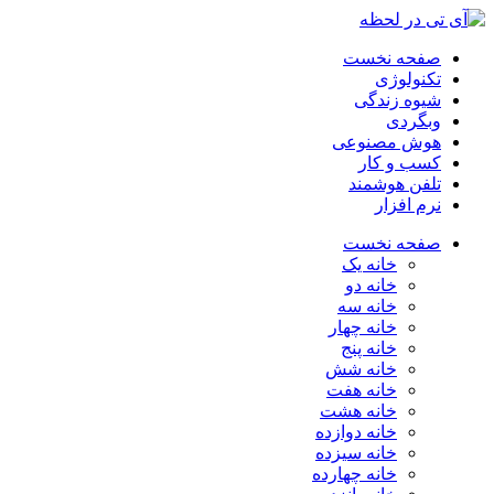
صفحه نخست
تکنولوژی
شیوه زندگی
وبگردی
هوش مصنوعی
کسب و کار
تلفن هوشمند
نرم افزار
صفحه نخست
خانه یک
خانه دو
خانه سه
خانه چهار
خانه پنج
خانه شش
خانه هفت
خانه هشت
خانه دوازده
خانه سیزده
خانه چهارده