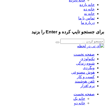
خانه پانزده
خانه یازده
خانه ده
خانه نه
تماس با ما
درباره ما
برای جستجو تایپ کرده و Enter را بزنید
صفحه نخست
تکنولوژی
شیوه زندگی
وبگردی
هوش مصنوعی
کسب و کار
تلفن هوشمند
نرم افزار
صفحه نخست
خانه یک
خانه دو