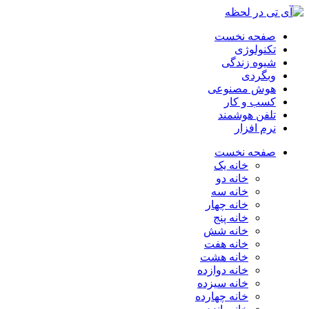
صفحه نخست
تکنولوژی
شیوه زندگی
وبگردی
هوش مصنوعی
کسب و کار
تلفن هوشمند
نرم افزار
صفحه نخست
خانه یک
خانه دو
خانه سه
خانه چهار
خانه پنج
خانه شش
خانه هفت
خانه هشت
خانه دوازده
خانه سیزده
خانه چهارده