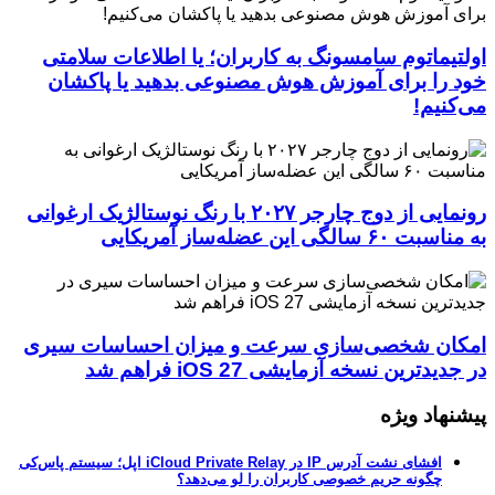
اولتیماتوم سامسونگ به کاربران؛ یا اطلاعات سلامتی
خود را برای آموزش هوش مصنوعی بدهید یا پاکشان
می‌کنیم!
رونمایی از دوج چارجر ۲۰۲۷ با رنگ نوستالژیک ارغوانی
به مناسبت ۶۰ سالگی این عضله‌ساز آمریکایی
امکان شخصی‌سازی سرعت و میزان احساسات سیری
در جدیدترین نسخه آزمایشی iOS 27 فراهم شد
پیشنهاد ویژه
افشای نشت آدرس IP در iCloud Private Relay اپل؛ سیستم پاس‌کی
چگونه حریم خصوصی کاربران را لو می‌دهد؟