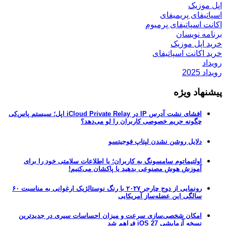
اپل موزیک
اسپاتیفای پریمیفای
اکانت اسپاتیفای پرمیوم
برنامه نویسان
خرید اپل موزیک
خرید اکانت اسپاتیفای
رویداد
رویداد 2025
پیشنهاد ویژه
افشای نشت آدرس IP در iCloud Private Relay اپل؛ سیستم پاس‌کی
چگونه حریم خصوصی کاربران را لو می‌دهد؟
دلایل روشن نشدن لپتاپ فوجیتسو
اولتیماتوم سامسونگ به کاربران؛ یا اطلاعات سلامتی خود را برای
آموزش هوش مصنوعی بدهید یا پاکشان می‌کنیم!
رونمایی از دوج چارجر ۲۰۲۷ با رنگ نوستالژیک ارغوانی به مناسبت ۶۰
سالگی این عضله‌ساز آمریکایی
امکان شخصی‌سازی سرعت و میزان احساسات سیری در جدیدترین
نسخه آزمایشی iOS 27 فراهم شد