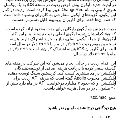
در آپدیت جدید، آیکون پیش فرض ردیت در نسخه iOS به یک پیکسل
هنری ۸ بیتی به نام OrangeRed تغییر پیدا کرده است. ردیت در کنار
این آیکون، گزینه‌های آیکون سفارشی به کاربران پیشنهاد داده است
که همه آن‌ها فقط برای کاربران پریمیوم قابل دسترس هستند.
ردیت همچنین دو آیکون رایگان برای مدت محدود ارائه کرده است
که هیچ کدام‌شان شبیه لوگوی اصلی ردیت نیستند. بنابراین اکثر
آیکون‌ها، از جمله آیکون اصلی، نیاز به خرید اشتراک دارند. هزینه
نسخه پریمیوم ردیت ۵.۹۹ دلار در ماه یا ۴۹.۹۹ دلار در سال است.
البته برای کاربران iOS هزینه اشتراک گران‌تر است: ۶.۹۹ دلار در
ماه یا ۵۹.۹۹ دلار در سال.
این اقدام ردیت در حالی انجام می‌شود که این شرکت در هفته های
گذشته سعی کرده با دریافت هزینه اضافی از توسعه‌دهندگان
اپلیکیشن درآمد بیشتری کسب کند. کریستین سلیگ توسعه دهنده
اپلیکیشن محبوب Apollo گفته است که هزینه API ردیت برای
اپلیکیشن او که حدود ۷ میلیارد درخواست API در ماه دارد بیش از
۲۰ میلیون دلار در سال هزینه خواهد داشت.
منبع: ۹to5mac
هیچ دیدگاهی درج نشده - اولین نفر باشید