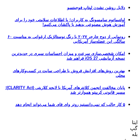
دلایل روشن نشدن لپتاپ فوجیتسو
اولتیماتوم سامسونگ به کاربران؛ یا اطلاعات سلامتی خود را برای
آموزش هوش مصنوعی بدهید یا پاکشان می‌کنیم!
رونمایی از دوج چارجر ۲۰۲۷ با رنگ نوستالژیک ارغوانی به مناسبت ۶۰
سالگی این عضله‌ساز آمریکایی
امکان شخصی‌سازی سرعت و میزان احساسات سیری در جدیدترین
نسخه آزمایشی iOS 27 فراهم شد
بهترین روش‌های افزایش فروش با طراحی سایت در کسب‌وکارهای
محلی
پایان مخالفت انجمن کلانترهای آمریکا با لایحه کلاریتی (CLARITY Act)؛
مسیر قانونی کریپتو هموارتر شد
۵ کار جالب که نمی‌دانستید روتر وای فای شما می‌تواند انجام دهد
ایتا
گپ
بله