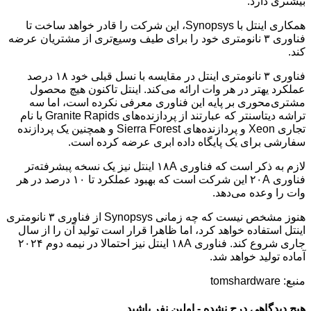
بیشتری دارد.
همکاری اینتل با Synopsys، این شرکت را قادر خواهد ساخت تا
فناوری ۳ نانومتری خود را برای طیف وسیع‌تری از مشتریان عرضه
کند.
فناوری ۳ نانومتری اینتل در مقایسه با نسل قبلی خود ۱۸ درصد
عملکرد یهتر در هر وات ارائه می‌کند. اینتل تاکنون هیچ محصول
مشتری‌محوری بر پایه این فناوری معرفی نکرده است، اما سه
تراشه دیتاسنتر که عبارتند از پردازنده‌های Granite Rapids با نام
تجاری Xeon و پردازنده‌های Sierra Forest و همچنین یک پردازنده
سفارشی برای یک پایگاه داده ابری عرضه کرده است.
لازم به ذکر است که فناوری ۱۸A اینتل نیز یک نسخه پبشرفته‌تر
فناوری ۲۰A این شرکت است که بهبود عملکرد تا ۱۰ درصد در هر
وات را وعده می‌دهد.
هنوز مشخص نیست که چه زمانی Synopsys از فناوری ۳ نانومتری
اینتل استفاده خواهد کرد، اما ظاهرا قرار است تولید آن را از سال
جاری شروع کند. فناوری ۱۸A اینتل نیز احتمالا در نیمه دوم ۲۰۲۴
آماده تولید خواهد شد.
منبع: tomshardware
هیچ دیدگاهی درج نشده - اولین نفر باشید