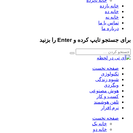
خانه پانزده
خانه یازده
خانه ده
خانه نه
تماس با ما
درباره ما
برای جستجو تایپ کرده و Enter را بزنید
صفحه نخست
تکنولوژی
شیوه زندگی
وبگردی
هوش مصنوعی
کسب و کار
تلفن هوشمند
نرم افزار
صفحه نخست
خانه یک
خانه دو