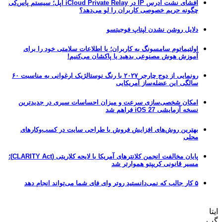
افشای نشت آدرس IP در iCloud Private Relay اپل؛ سیستم پاس‌کی
چگونه حریم خصوصی کاربران را لو می‌دهد؟
دلایل روشن نشدن لپتاپ فوجیتسو
اولتیماتوم سامسونگ به کاربران؛ یا اطلاعات سلامتی خود را برای
آموزش هوش مصنوعی بدهید یا پاکشان می‌کنیم!
رونمایی از دوج چارجر ۲۰۲۷ با رنگ نوستالژیک ارغوانی به مناسبت ۶۰
سالگی این عضله‌ساز آمریکایی
امکان شخصی‌سازی سرعت و میزان احساسات سیری در جدیدترین
نسخه آزمایشی iOS 27 فراهم شد
بهترین روش‌های افزایش فروش با طراحی سایت در کسب‌وکارهای
محلی
پایان مخالفت انجمن کلانترهای آمریکا با لایحه کلاریتی (CLARITY Act)؛
مسیر قانونی کریپتو هموارتر شد
۵ کار جالب که نمی‌دانستید روتر وای فای شما می‌تواند انجام دهد
ایتا
گپ