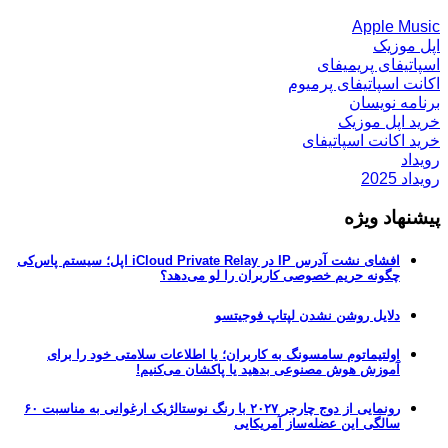
Apple Music
اپل موزیک
اسپاتیفای پریمیفای
اکانت اسپاتیفای پرمیوم
برنامه نویسان
خرید اپل موزیک
خرید اکانت اسپاتیفای
رویداد
رویداد 2025
پیشنهاد ویژه
افشای نشت آدرس IP در iCloud Private Relay اپل؛ سیستم پاس‌کی
چگونه حریم خصوصی کاربران را لو می‌دهد؟
دلایل روشن نشدن لپتاپ فوجیتسو
اولتیماتوم سامسونگ به کاربران؛ یا اطلاعات سلامتی خود را برای
آموزش هوش مصنوعی بدهید یا پاکشان می‌کنیم!
رونمایی از دوج چارجر ۲۰۲۷ با رنگ نوستالژیک ارغوانی به مناسبت ۶۰
سالگی این عضله‌ساز آمریکایی