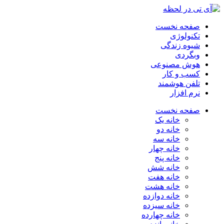
صفحه نخست
تکنولوژی
شیوه زندگی
وبگردی
هوش مصنوعی
کسب و کار
تلفن هوشمند
نرم افزار
صفحه نخست
خانه یک
خانه دو
خانه سه
خانه چهار
خانه پنج
خانه شش
خانه هفت
خانه هشت
خانه دوازده
خانه سیزده
خانه چهارده