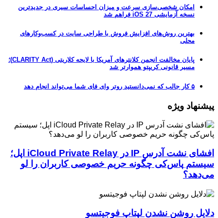
امکان شخصی‌سازی سرعت و میزان احساسات سیری در جدیدترین
نسخه آزمایشی iOS 27 فراهم شد
بهترین روش‌های افزایش فروش با طراحی سایت در کسب‌وکارهای
محلی
پایان مخالفت انجمن کلانترهای آمریکا با لایحه کلاریتی (CLARITY Act)؛
مسیر قانونی کریپتو هموارتر شد
۵ کار جالب که نمی‌دانستید روتر وای فای شما می‌تواند انجام دهد
پیشنهاد ویژه
افشای نشت آدرس IP در iCloud Private Relay اپل؛
سیستم پاس‌کی چگونه حریم خصوصی کاربران را لو
می‌دهد؟
دلایل روشن نشدن لپتاپ فوجیتسو