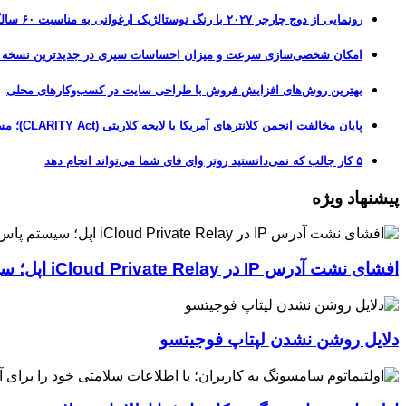
رونمایی از دوج چارجر ۲۰۲۷ با رنگ نوستالژیک ارغوانی به مناسبت ۶۰ سالگی این عضله‌ساز آمریکایی
امکان شخصی‌سازی سرعت و میزان احساسات سیری در جدیدترین نسخه آزمایشی iOS 27
بهترین روش‌های افزایش فروش با طراحی سایت در کسب‌وکارهای محلی
پایان مخالفت انجمن کلانترهای آمریکا با لایحه کلاریتی (CLARITY Act)؛ مسیر قانونی کریپتو هموارتر شد
۵ کار جالب که نمی‌دانستید روتر وای فای شما می‌تواند انجام دهد
پیشنهاد ویژه
افشای نشت آدرس IP در iCloud Private Relay اپل؛ سیستم پاس‌کی چگونه حریم خصوصی کاربران را لو می‌دهد؟
دلایل روشن نشدن لپتاپ فوجیتسو