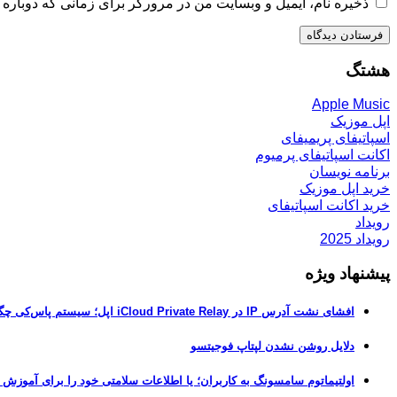
ذخیره نام، ایمیل و وبسایت من در مرورگر برای زمانی که دوباره 
هشتگ
Apple Music
اپل موزیک
اسپاتیفای پریمیفای
اکانت اسپاتیفای پرمیوم
برنامه نویسان
خرید اپل موزیک
خرید اکانت اسپاتیفای
رویداد
رویداد 2025
پیشنهاد ویژه
افشای نشت آدرس IP در iCloud Private Relay اپل؛ سیستم پاس‌کی چگونه حریم خصوصی کاربران را لو می‌دهد؟
دلایل روشن نشدن لپتاپ فوجیتسو
اولتیماتوم سامسونگ به کاربران؛ یا اطلاعات سلامتی خود را برای آموزش