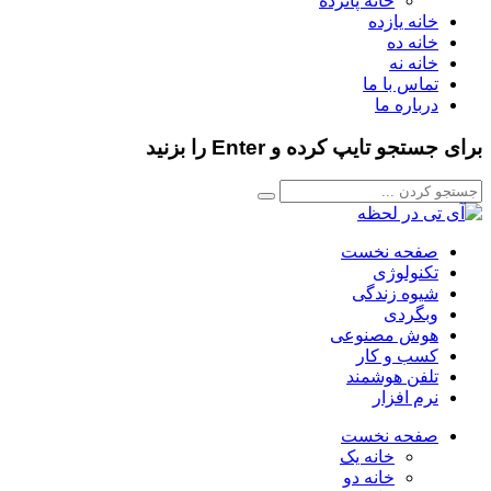
خانه پانزده
خانه یازده
خانه ده
خانه نه
تماس با ما
درباره ما
برای جستجو تایپ کرده و Enter را بزنید
صفحه نخست
تکنولوژی
شیوه زندگی
وبگردی
هوش مصنوعی
کسب و کار
تلفن هوشمند
نرم افزار
صفحه نخست
خانه یک
خانه دو