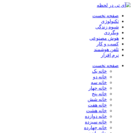
صفحه نخست
تکنولوژی
شیوه زندگی
وبگردی
هوش مصنوعی
کسب و کار
تلفن هوشمند
نرم افزار
صفحه نخست
خانه یک
خانه دو
خانه سه
خانه چهار
خانه پنج
خانه شش
خانه هفت
خانه هشت
خانه دوازده
خانه سیزده
خانه چهارده