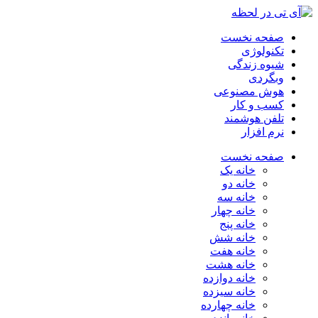
صفحه نخست
تکنولوژی
شیوه زندگی
وبگردی
هوش مصنوعی
کسب و کار
تلفن هوشمند
نرم افزار
صفحه نخست
خانه یک
خانه دو
خانه سه
خانه چهار
خانه پنج
خانه شش
خانه هفت
خانه هشت
خانه دوازده
خانه سیزده
خانه چهارده