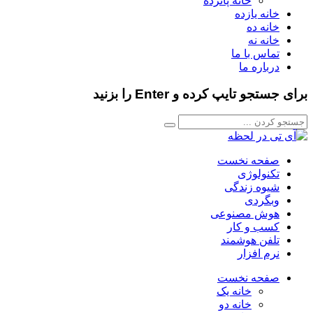
خانه پانزده
خانه یازده
خانه ده
خانه نه
تماس با ما
درباره ما
برای جستجو تایپ کرده و Enter را بزنید
صفحه نخست
تکنولوژی
شیوه زندگی
وبگردی
هوش مصنوعی
کسب و کار
تلفن هوشمند
نرم افزار
صفحه نخست
خانه یک
خانه دو