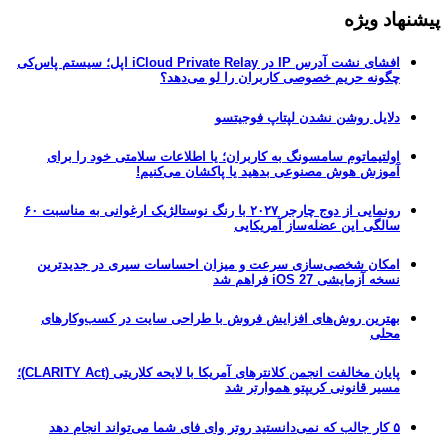
پیشنهاد ویژه
افشای نشت آدرس IP در iCloud Private Relay اپل؛ سیستم پاس‌کی
چگونه حریم خصوصی کاربران را لو می‌دهد؟
دلایل روشن نشدن لپتاپ فوجیتسو
اولتیماتوم سامسونگ به کاربران؛ یا اطلاعات سلامتی خود را برای
آموزش هوش مصنوعی بدهید یا پاکشان می‌کنیم!
رونمایی از دوج چارجر ۲۰۲۷ با رنگ نوستالژیک ارغوانی به مناسبت ۶۰
سالگی این عضله‌ساز آمریکایی
امکان شخصی‌سازی سرعت و میزان احساسات سیری در جدیدترین
نسخه آزمایشی iOS 27 فراهم شد
بهترین روش‌های افزایش فروش با طراحی سایت در کسب‌وکارهای
محلی
پایان مخالفت انجمن کلانترهای آمریکا با لایحه کلاریتی (CLARITY Act)؛
مسیر قانونی کریپتو هموارتر شد
۵ کار جالب که نمی‌دانستید روتر وای فای شما می‌تواند انجام دهد