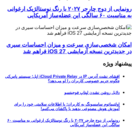
رونمایی از دوج چارجر ۲۰۲۷ با رنگ نوستالژیک ارغوانی
به مناسبت ۶۰ سالگی این عضله‌ساز آمریکایی
امکان شخصی‌سازی سرعت و میزان احساسات سیری
در جدیدترین نسخه آزمایشی iOS 27 فراهم شد
پیشنهاد ویژه
افشای نشت آدرس IP در iCloud Private Relay اپل؛ سیستم پاس‌کی
چگونه حریم خصوصی کاربران را لو می‌دهد؟
دلایل روشن نشدن لپتاپ فوجیتسو
اولتیماتوم سامسونگ به کاربران؛ یا اطلاعات سلامتی خود را برای
آموزش هوش مصنوعی بدهید یا پاکشان می‌کنیم!
رونمایی از دوج چارجر ۲۰۲۷ با رنگ نوستالژیک ارغوانی به مناسبت ۶۰
سالگی این عضله‌ساز آمریکایی