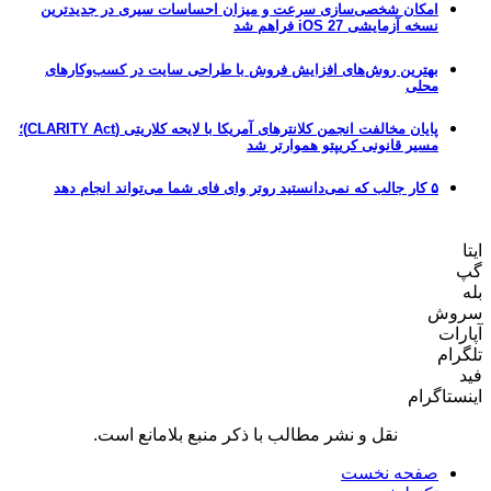
امکان شخصی‌سازی سرعت و میزان احساسات سیری در جدیدترین
نسخه آزمایشی iOS 27 فراهم شد
بهترین روش‌های افزایش فروش با طراحی سایت در کسب‌وکارهای
محلی
پایان مخالفت انجمن کلانترهای آمریکا با لایحه کلاریتی (CLARITY Act)؛
مسیر قانونی کریپتو هموارتر شد
۵ کار جالب که نمی‌دانستید روتر وای فای شما می‌تواند انجام دهد
ایتا
گپ
بله
سروش
آپارات
تلگرام
فید
اینستاگرام
نقل و نشر مطالب با ذکر منبع بلامانع است.
صفحه نخست