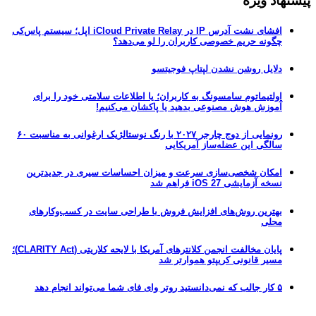
پیشنهاد ویژه
افشای نشت آدرس IP در iCloud Private Relay اپل؛ سیستم پاس‌کی
چگونه حریم خصوصی کاربران را لو می‌دهد؟
دلایل روشن نشدن لپتاپ فوجیتسو
اولتیماتوم سامسونگ به کاربران؛ یا اطلاعات سلامتی خود را برای
آموزش هوش مصنوعی بدهید یا پاکشان می‌کنیم!
رونمایی از دوج چارجر ۲۰۲۷ با رنگ نوستالژیک ارغوانی به مناسبت ۶۰
سالگی این عضله‌ساز آمریکایی
امکان شخصی‌سازی سرعت و میزان احساسات سیری در جدیدترین
نسخه آزمایشی iOS 27 فراهم شد
بهترین روش‌های افزایش فروش با طراحی سایت در کسب‌وکارهای
محلی
پایان مخالفت انجمن کلانترهای آمریکا با لایحه کلاریتی (CLARITY Act)؛
مسیر قانونی کریپتو هموارتر شد
۵ کار جالب که نمی‌دانستید روتر وای فای شما می‌تواند انجام دهد