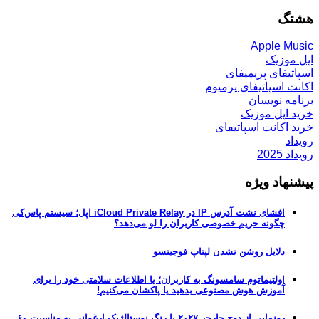
هشتگ
Apple Music
اپل موزیک
اسپاتیفای پریمیفای
اکانت اسپاتیفای پرمیوم
برنامه نویسان
خرید اپل موزیک
خرید اکانت اسپاتیفای
رویداد
رویداد 2025
پیشنهاد ویژه
افشای نشت آدرس IP در iCloud Private Relay اپل؛ سیستم پاس‌کی
چگونه حریم خصوصی کاربران را لو می‌دهد؟
دلایل روشن نشدن لپتاپ فوجیتسو
اولتیماتوم سامسونگ به کاربران؛ یا اطلاعات سلامتی خود را برای
آموزش هوش مصنوعی بدهید یا پاکشان می‌کنیم!
رونمایی از دوج چارجر ۲۰۲۷ با رنگ نوستالژیک ارغوانی به مناسبت ۶۰