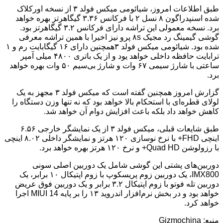
طبق اطلاعات امروز، شیائومی میکس فولد ۳ از نسخه اورکلاک
شده اسنپدراگون ۸ نسل ۲ با فرکانس ۳.۳۶ گیگاهرتز بهره خواهد
برد. نسخه معمولی این تراشه دارای فرکانس ۳.۲ گیگاهرتز بود.
گوشی گیمینگ رد مجیک ۸s پرو نیز اخیرا با همین تراشه معرفی
شده بود. شیائومی میکس فولد ۳همچنین دارای ۱۶ گیگابایت رم و ۱
ترابایت حافظه داخلی خواهد یود و از یک باتری ۴۸۰۰ میلی آمپر
ساعتی با شارژ سیمی ۶۷ وات و شارژ بی‌سیم ۵۰ وات بهره خواهد
برد.
گزارش امروز همچنین گفته است که میکس فولد ۳ مجهز به یک
لولای قطره‌ای با استحکام بالا خواهد بود که نه تنها وزن دستگاه را
کاهش خواهد داد بلکه باعث افزایش دوام آن خواهد شد.
طبق شایعات قبلی، میکس فولد ۳ از یک نمایشگر خارجی ۶.۵۶
اینچی FHD+ با نرخ نوسازی ۱۲۰ هرتز و نمایشگر داخلی ۸.۰۲ اینچی
با رزولوشن Quad HD+ و نرخ ۱۲۰ هرتز بهره خواهد برد.
دوربین‌های پشتی این گوشی شامل یک دوربین اصلی سونی
IMX800، یک دوربین زوم پریسکوپ با زوم اپتیکال ۱۰ برابر، یک
دوربین تله فوتو با زوم اپتیکال ۳.۲ برابر و یک دوربین فوق عریض
خواهد بود و در بخش نرم‌افزار اندروید ۱۳ را بر پایه MIUI 14 اجرا
خواهد کرد.
منبع: Gizmochina