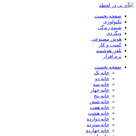
صفحه نخست
تکنولوژی
شیوه زندگی
وبگردی
هوش مصنوعی
کسب و کار
تلفن هوشمند
نرم افزار
صفحه نخست
خانه یک
خانه دو
خانه سه
خانه چهار
خانه پنج
خانه شش
خانه هفت
خانه هشت
خانه دوازده
خانه سیزده
خانه چهارده