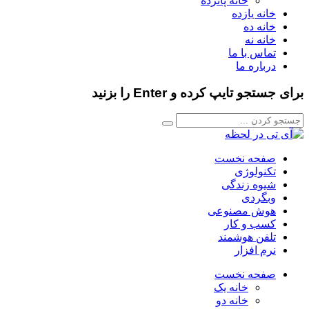
خانه پانزده
خانه یازده
خانه ده
خانه نه
تماس با ما
درباره ما
برای جستجو تایپ کرده و Enter را بزنید
صفحه نخست
تکنولوژی
شیوه زندگی
وبگردی
هوش مصنوعی
کسب و کار
تلفن هوشمند
نرم افزار
صفحه نخست
خانه یک
خانه دو