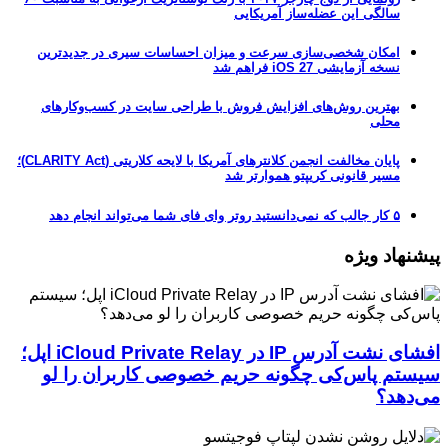
سالگی این عضله‌ساز آمریکایی
امکان شخصی‌سازی سرعت و میزان احساسات سیری در جدیدترین
نسخه آزمایشی iOS 27 فراهم شد
بهترین روش‌های افزایش فروش با طراحی سایت در کسب‌وکارهای
محلی
پایان مخالفت انجمن کلانترهای آمریکا با لایحه کلاریتی (CLARITY Act)؛
مسیر قانونی کریپتو هموارتر شد
۵ کار جالب که نمی‌دانستید روتر وای فای شما می‌تواند انجام دهد
پیشنهاد ویژه
افشای نشت آدرس IP در iCloud Private Relay اپل؛
سیستم پاس‌کی چگونه حریم خصوصی کاربران را لو
می‌دهد؟