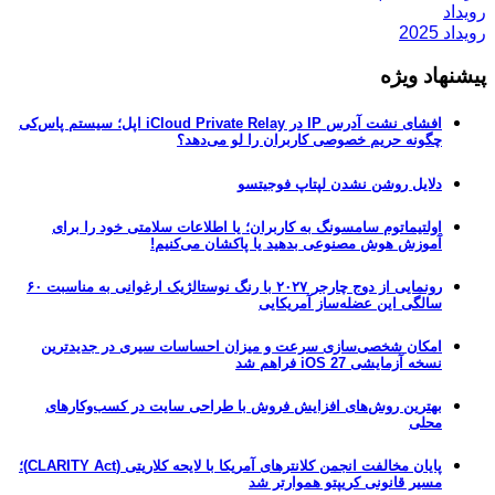
رویداد
رویداد 2025
پیشنهاد ویژه
افشای نشت آدرس IP در iCloud Private Relay اپل؛ سیستم پاس‌کی
چگونه حریم خصوصی کاربران را لو می‌دهد؟
دلایل روشن نشدن لپتاپ فوجیتسو
اولتیماتوم سامسونگ به کاربران؛ یا اطلاعات سلامتی خود را برای
آموزش هوش مصنوعی بدهید یا پاکشان می‌کنیم!
رونمایی از دوج چارجر ۲۰۲۷ با رنگ نوستالژیک ارغوانی به مناسبت ۶۰
سالگی این عضله‌ساز آمریکایی
امکان شخصی‌سازی سرعت و میزان احساسات سیری در جدیدترین
نسخه آزمایشی iOS 27 فراهم شد
بهترین روش‌های افزایش فروش با طراحی سایت در کسب‌وکارهای
محلی
پایان مخالفت انجمن کلانترهای آمریکا با لایحه کلاریتی (CLARITY Act)؛
مسیر قانونی کریپتو هموارتر شد