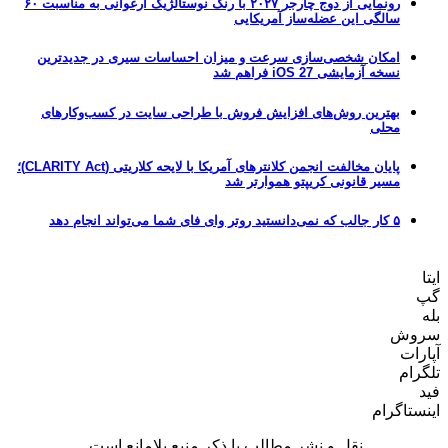
رونمایی از دوج چارجر ۲۰۲۷ با رنگ نوستالژیک ارغوانی به مناسبت ۶۰
سالگی این عضله‌ساز آمریکایی
امکان شخصی‌سازی سرعت و میزان احساسات سیری در جدیدترین
نسخه آزمایشی iOS 27 فراهم شد
بهترین روش‌های افزایش فروش با طراحی سایت در کسب‌وکارهای
محلی
پایان مخالفت انجمن کلانترهای آمریکا با لایحه کلاریتی (CLARITY Act)؛
مسیر قانونی کریپتو هموارتر شد
۵ کار جالب که نمی‌دانستید روتر وای فای شما می‌تواند انجام دهد
ایتا
گپ
بله
سروش
آپارات
تلگرام
فید
اینستاگرام
نقل و نشر مطالب با ذکر منبع بلامانع است.