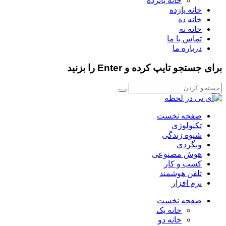
خانه پانزده
خانه یازده
خانه ده
خانه نه
تماس با ما
درباره ما
برای جستجو تایپ کرده و Enter را بزنید
صفحه نخست
تکنولوژی
شیوه زندگی
وبگردی
هوش مصنوعی
کسب و کار
تلفن هوشمند
نرم افزار
صفحه نخست
خانه یک
خانه دو