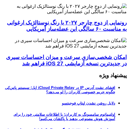
رونمایی از دوج چارجر ۲۰۲۷ با رنگ نوستالژیک ارغوانی
به مناسبت ۶۰ سالگی این عضله‌ساز آمریکایی
امکان شخصی‌سازی سرعت و میزان احساسات سیری
در جدیدترین نسخه آزمایشی iOS 27 فراهم شد
پیشنهاد ویژه
افشای نشت آدرس IP در iCloud Private Relay اپل؛ سیستم پاس‌کی
چگونه حریم خصوصی کاربران را لو می‌دهد؟
دلایل روشن نشدن لپتاپ فوجیتسو
اولتیماتوم سامسونگ به کاربران؛ یا اطلاعات سلامتی خود را برای
آموزش هوش مصنوعی بدهید یا پاکشان می‌کنیم!