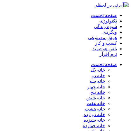
صفحه نخست
تکنولوژی
شیوه زندگی
وبگردی
هوش مصنوعی
کسب و کار
تلفن هوشمند
نرم افزار
صفحه نخست
خانه یک
خانه دو
خانه سه
خانه چهار
خانه پنج
خانه شش
خانه هفت
خانه هشت
خانه دوازده
خانه سیزده
خانه چهارده