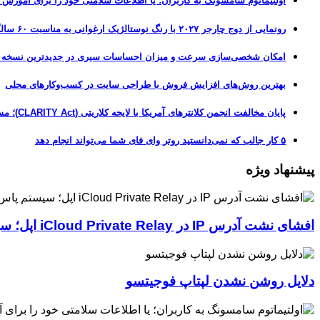
اولتیماتوم سامسونگ به کاربران؛ یا اطلاعات سلامتی خود را برای آموزش
رونمایی از دوج چارجر ۲۰۲۷ با رنگ نوستالژیک ارغوانی به مناسبت ۶۰ سالگی این عضله‌ساز آمریکایی
امکان شخصی‌سازی سرعت و میزان احساسات سیری در جدیدترین نسخه آزمایشی iOS 27
بهترین روش‌های افزایش فروش با طراحی سایت در کسب‌وکارهای محلی
پایان مخالفت انجمن کلانترهای آمریکا با لایحه کلاریتی (CLARITY Act)؛ مسیر قانونی کریپتو هموارتر شد
۵ کار جالب که نمی‌دانستید روتر وای فای شما می‌تواند انجام دهد
پیشنهاد ویژه
افشای نشت آدرس IP در iCloud Private Relay اپل؛ سیستم پاس‌کی چگونه حریم خصوصی کاربران را لو می‌دهد؟
دلایل روشن نشدن لپتاپ فوجیتسو