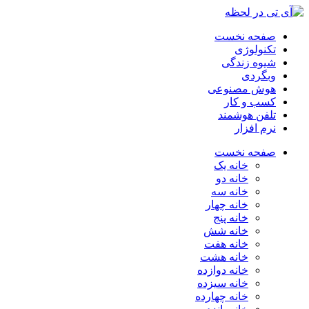
صفحه نخست
تکنولوژی
شیوه زندگی
وبگردی
هوش مصنوعی
کسب و کار
تلفن هوشمند
نرم افزار
صفحه نخست
خانه یک
خانه دو
خانه سه
خانه چهار
خانه پنج
خانه شش
خانه هفت
خانه هشت
خانه دوازده
خانه سیزده
خانه چهارده