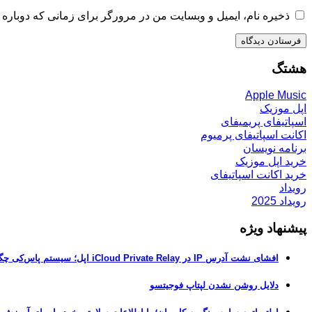
ذخیره نام، ایمیل و وبسایت من در مرورگر برای زمانی که دوباره 
هشتگ
Apple Music
اپل موزیک
اسپاتیفای پریمیفای
اکانت اسپاتیفای پرمیوم
برنامه نویسان
خرید اپل موزیک
خرید اکانت اسپاتیفای
رویداد
رویداد 2025
پیشنهاد ویژه
افشای نشت آدرس IP در iCloud Private Relay اپل؛ سیستم پاس‌کی چگونه حریم خصوصی کاربران را لو می‌دهد؟
دلایل روشن نشدن لپتاپ فوجیتسو