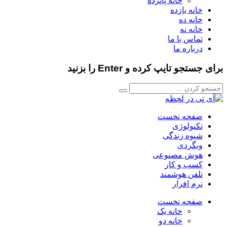
خانه پانزده
خانه یازده
خانه ده
خانه نه
تماس با ما
درباره ما
برای جستجو تایپ کرده و Enter را بزنید
صفحه نخست
تکنولوژی
شیوه زندگی
وبگردی
هوش مصنوعی
کسب و کار
تلفن هوشمند
نرم افزار
صفحه نخست
خانه یک
خانه دو