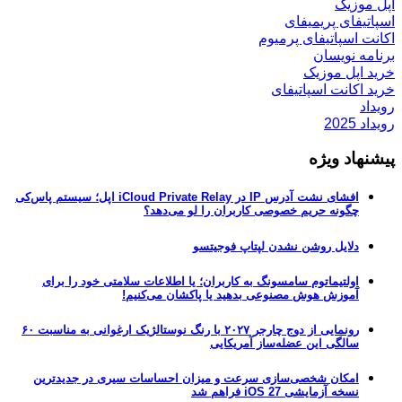
اپل موزیک
اسپاتیفای پریمیفای
اکانت اسپاتیفای پرمیوم
برنامه نویسان
خرید اپل موزیک
خرید اکانت اسپاتیفای
رویداد
رویداد 2025
پیشنهاد ویژه
افشای نشت آدرس IP در iCloud Private Relay اپل؛ سیستم پاس‌کی
چگونه حریم خصوصی کاربران را لو می‌دهد؟
دلایل روشن نشدن لپتاپ فوجیتسو
اولتیماتوم سامسونگ به کاربران؛ یا اطلاعات سلامتی خود را برای
آموزش هوش مصنوعی بدهید یا پاکشان می‌کنیم!
رونمایی از دوج چارجر ۲۰۲۷ با رنگ نوستالژیک ارغوانی به مناسبت ۶۰
سالگی این عضله‌ساز آمریکایی
امکان شخصی‌سازی سرعت و میزان احساسات سیری در جدیدترین
نسخه آزمایشی iOS 27 فراهم شد