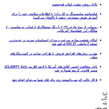
دلایل روشن نشدن لپتاپ فوجیتسو
اولتیماتوم سامسونگ به کاربران؛ یا اطلاعات سلامتی خود را برای
آموزش هوش مصنوعی بدهید یا پاکشان می‌کنیم!
رونمایی از دوج چارجر ۲۰۲۷ با رنگ نوستالژیک ارغوانی به مناسبت ۶۰
سالگی این عضله‌ساز آمریکایی
امکان شخصی‌سازی سرعت و میزان احساسات سیری در جدیدترین
نسخه آزمایشی iOS 27 فراهم شد
بهترین روش‌های افزایش فروش با طراحی سایت در کسب‌وکارهای
محلی
پایان مخالفت انجمن کلانترهای آمریکا با لایحه کلاریتی (CLARITY Act)؛
مسیر قانونی کریپتو هموارتر شد
۵ کار جالب که نمی‌دانستید روتر وای فای شما می‌تواند انجام دهد
ایتا
گپ
بله
سروش