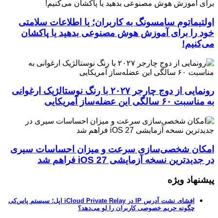
اولتیماتوم سامسونگ به کاربران؛ یا اطلاعات سلامتی
خود را برای آموزش هوش مصنوعی بدهید یا پاکشان
می‌کنیم!
رونمایی از دوج چارجر ۲۰۲۷ با رنگ نوستالژیک ارغوانی
به مناسبت ۶۰ سالگی این عضله‌ساز آمریکایی
امکان شخصی‌سازی سرعت و میزان احساسات سیری
در جدیدترین نسخه آزمایشی iOS 27 فراهم شد
پیشنهاد ویژه
افشای نشت آدرس IP در iCloud Private Relay اپل؛ سیستم پاس‌کی
چگونه حریم خصوصی کاربران را لو می‌دهد؟