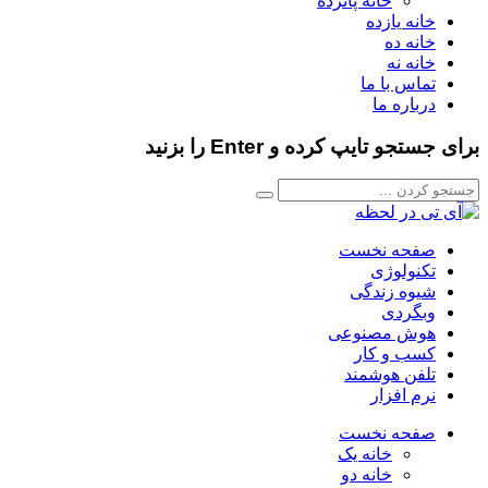
خانه پانزده
خانه یازده
خانه ده
خانه نه
تماس با ما
درباره ما
برای جستجو تایپ کرده و Enter را بزنید
صفحه نخست
تکنولوژی
شیوه زندگی
وبگردی
هوش مصنوعی
کسب و کار
تلفن هوشمند
نرم افزار
صفحه نخست
خانه یک
خانه دو