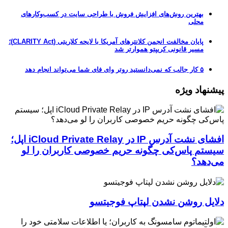
بهترین روش‌های افزایش فروش با طراحی سایت در کسب‌وکارهای
محلی
پایان مخالفت انجمن کلانترهای آمریکا با لایحه کلاریتی (CLARITY Act)؛
مسیر قانونی کریپتو هموارتر شد
۵ کار جالب که نمی‌دانستید روتر وای فای شما می‌تواند انجام دهد
پیشنهاد ویژه
افشای نشت آدرس IP در iCloud Private Relay اپل؛
سیستم پاس‌کی چگونه حریم خصوصی کاربران را لو
می‌دهد؟
دلایل روشن نشدن لپتاپ فوجیتسو