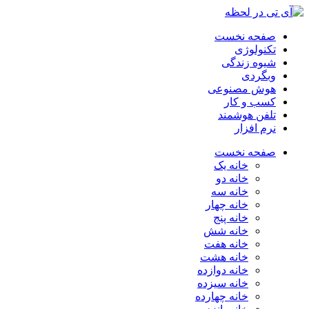
صفحه نخست
تکنولوژی
شیوه زندگی
وبگردی
هوش مصنوعی
کسب و کار
تلفن هوشمند
نرم افزار
صفحه نخست
خانه یک
خانه دو
خانه سه
خانه چهار
خانه پنج
خانه شش
خانه هفت
خانه هشت
خانه دوازده
خانه سیزده
خانه چهارده