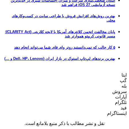
امکان شخصی‌سازی سرعت و میزان احساسات سیری در جدیدترین
نسخه آزمایشی iOS 27 فراهم شد
بهترین روش‌های افزایش فروش با طراحی سایت در کسب‌وکارهای
محلی
پایان مخالفت انجمن کلانترهای آمریکا با لایحه کلاریتی (CLARITY Act)؛
مسیر قانونی کریپتو هموارتر شد
۵ کار جالب که نمی‌دانستید روتر وای فای شما می‌تواند انجام دهد
بهترین برندهای لپ‌تاپ استوک در بازار ایران (Dell، HP، Lenovo و …)
ایتا
گپ
بله
سروش
آپارات
تلگرام
فید
اینستاگرام
نقل و نشر مطالب با ذکر منبع بلامانع است.