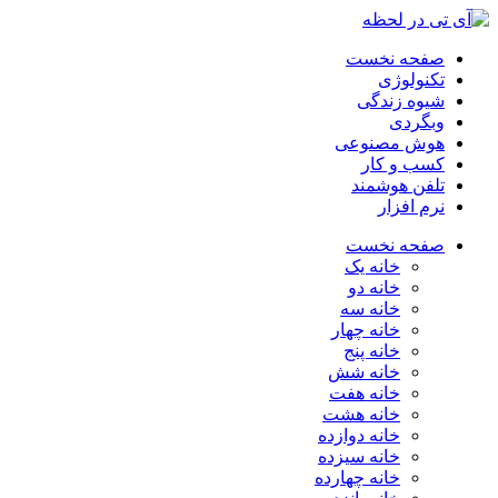
صفحه نخست
تکنولوژی
شیوه زندگی
وبگردی
هوش مصنوعی
کسب و کار
تلفن هوشمند
نرم افزار
صفحه نخست
خانه یک
خانه دو
خانه سه
خانه چهار
خانه پنج
خانه شش
خانه هفت
خانه هشت
خانه دوازده
خانه سیزده
خانه چهارده