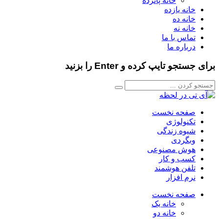
خانه پانزده
خانه یازده
خانه ده
خانه نه
تماس با ما
درباره ما
برای جستجو تایپ کرده و Enter را بزنید
صفحه نخست
تکنولوژی
شیوه زندگی
وبگردی
هوش مصنوعی
کسب و کار
تلفن هوشمند
نرم افزار
صفحه نخست
خانه یک
خانه دو