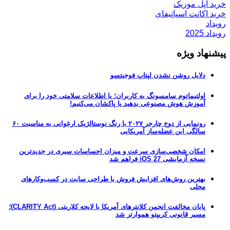
خرید اپل موزیک
خرید اکانت اسپاتیفای
رویداد
رویداد 2025
پیشنهاد ویژه
دلایل روشن نشدن لپتاپ فوجیتسو
اولتیماتوم سامسونگ به کاربران؛ یا اطلاعات سلامتی خود را برای
آموزش هوش مصنوعی بدهید یا پاکشان می‌کنیم!
رونمایی از دوج چارجر ۲۰۲۷ با رنگ نوستالژیک ارغوانی به مناسبت ۶۰
سالگی این عضله‌ساز آمریکایی
امکان شخصی‌سازی سرعت و میزان احساسات سیری در جدیدترین
نسخه آزمایشی iOS 27 فراهم شد
بهترین روش‌های افزایش فروش با طراحی سایت در کسب‌وکارهای
محلی
پایان مخالفت انجمن کلانترهای آمریکا با لایحه کلاریتی (CLARITY Act)؛
مسیر قانونی کریپتو هموارتر شد