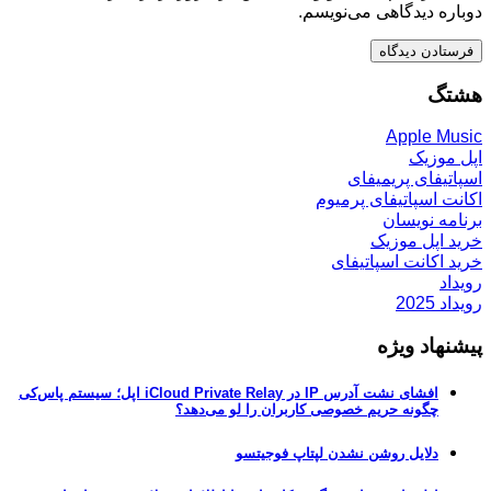
دوباره دیدگاهی می‌نویسم.
هشتگ
Apple Music
اپل موزیک
اسپاتیفای پریمیفای
اکانت اسپاتیفای پرمیوم
برنامه نویسان
خرید اپل موزیک
خرید اکانت اسپاتیفای
رویداد
رویداد 2025
پیشنهاد ویژه
افشای نشت آدرس IP در iCloud Private Relay اپل؛ سیستم پاس‌کی
چگونه حریم خصوصی کاربران را لو می‌دهد؟
دلایل روشن نشدن لپتاپ فوجیتسو