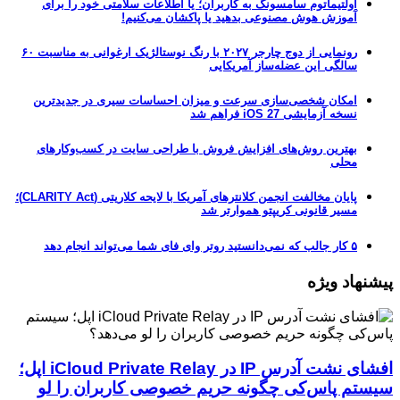
اولتیماتوم سامسونگ به کاربران؛ یا اطلاعات سلامتی خود را برای
آموزش هوش مصنوعی بدهید یا پاکشان می‌کنیم!
رونمایی از دوج چارجر ۲۰۲۷ با رنگ نوستالژیک ارغوانی به مناسبت ۶۰
سالگی این عضله‌ساز آمریکایی
امکان شخصی‌سازی سرعت و میزان احساسات سیری در جدیدترین
نسخه آزمایشی iOS 27 فراهم شد
بهترین روش‌های افزایش فروش با طراحی سایت در کسب‌وکارهای
محلی
پایان مخالفت انجمن کلانترهای آمریکا با لایحه کلاریتی (CLARITY Act)؛
مسیر قانونی کریپتو هموارتر شد
۵ کار جالب که نمی‌دانستید روتر وای فای شما می‌تواند انجام دهد
پیشنهاد ویژه
افشای نشت آدرس IP در iCloud Private Relay اپل؛
سیستم پاس‌کی چگونه حریم خصوصی کاربران را لو