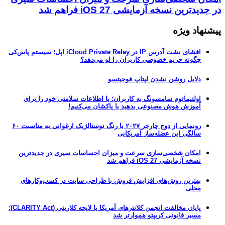
در جدیدترین نسخه آزمایشی iOS 27 فراهم شد
پیشنهاد ویژه
افشای نشت آدرس IP در iCloud Private Relay اپل؛ سیستم پاس‌کی
چگونه حریم خصوصی کاربران را لو می‌دهد؟
دلایل روشن نشدن لپتاپ فوجیتسو
اولتیماتوم سامسونگ به کاربران؛ یا اطلاعات سلامتی خود را برای
آموزش هوش مصنوعی بدهید یا پاکشان می‌کنیم!
رونمایی از دوج چارجر ۲۰۲۷ با رنگ نوستالژیک ارغوانی به مناسبت ۶۰
سالگی این عضله‌ساز آمریکایی
امکان شخصی‌سازی سرعت و میزان احساسات سیری در جدیدترین
نسخه آزمایشی iOS 27 فراهم شد
بهترین روش‌های افزایش فروش با طراحی سایت در کسب‌وکارهای
محلی
پایان مخالفت انجمن کلانترهای آمریکا با لایحه کلاریتی (CLARITY Act)؛
مسیر قانونی کریپتو هموارتر شد