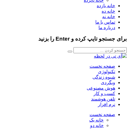
خانه پانزده
خانه یازده
خانه ده
خانه نه
تماس با ما
درباره ما
برای جستجو تایپ کرده و Enter را بزنید
صفحه نخست
تکنولوژی
شیوه زندگی
وبگردی
هوش مصنوعی
کسب و کار
تلفن هوشمند
نرم افزار
صفحه نخست
خانه یک
خانه دو