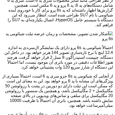
از نظر طراحی مانند سایر محصولات سری پد 6 است. سری پد 6
شامل دستگاه‌های پد 6، پد 6 پرو و پد 6 مکس است. همچنین،
گزارش‌ها اظهار داشته‌اند که پد 6s پرو برای کار با خودروی آینده
شیائومی با نام SU7 طراحی شده است. انتظار می‌رود که این
دستگاه با سیستم عامل HyperOS، اتصال یکپارچه‌ای به SU7 را
فراهم کند.
احتمالاً شیائومی پد 6s پرو دارای یک نمایشگر ال‌سی‌دی به اندازه
12.4 اینچ با نرخ تازه‌سازی تصویر 144 هرتز خواهد بود. در داخل این
دستگاه، چیپست اسنپدراگون 8 نسل 2 قرار خواهد گرفت. هرچند
هنوز اطلاعات دقیقی در مورد باتری آن موجود نیست، اما احتمالاً
این دستگاه از شارژ سریع 120 وات پشتیبانی خواهد کرد.
از آنجایی که شیائومی پد 6s جزو سری پد 6 است، احتمالاً بسیاری از
ویژگی‌های آن مشابه با پد 6 پرو خواهد بود. این به معنای این است
که ممکن است این تبلت دارای دو دوربین در پشت با رزولوشن 50
مگاپیکسل + 2 مگاپیکسل باشد، و همچنین یک سنسور با رزولوشن
20 مگاپیکسل برای سلفی و تماس‌های ویدیویی در بالای صفحه
نمایش داشته باشد. همچنین، باتری آن احتمالاً با ظرفیت 10000
میلی‌آمپرساعت خواهد بود.
در مورد قیمت و بازارهایی که شیائومی پد 6s پرو در آن‌ها عرضه