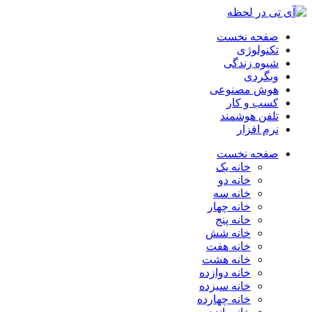
صفحه نخست
تکنولوژی
شیوه زندگی
وبگردی
هوش مصنوعی
کسب و کار
تلفن هوشمند
نرم افزار
صفحه نخست
خانه یک
خانه دو
خانه سه
خانه چهار
خانه پنج
خانه شش
خانه هفت
خانه هشت
خانه دوازده
خانه سیزده
خانه چهارده