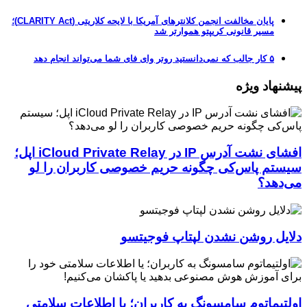
پایان مخالفت انجمن کلانترهای آمریکا با لایحه کلاریتی (CLARITY Act)؛
مسیر قانونی کریپتو هموارتر شد
۵ کار جالب که نمی‌دانستید روتر وای فای شما می‌تواند انجام دهد
پیشنهاد ویژه
افشای نشت آدرس IP در iCloud Private Relay اپل؛
سیستم پاس‌کی چگونه حریم خصوصی کاربران را لو
می‌دهد؟
دلایل روشن نشدن لپتاپ فوجیتسو
اولتیماتوم سامسونگ به کاربران؛ یا اطلاعات سلامتی