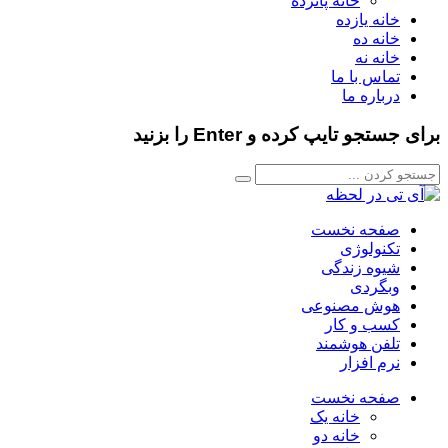
خانه پانزده
خانه یازده
خانه ده
خانه نه
تماس با ما
درباره ما
برای جستجو تایپ کرده و Enter را بزنید
صفحه نخست
تکنولوژی
شیوه زندگی
وبگردی
هوش مصنوعی
کسب و کار
تلفن هوشمند
نرم افزار
صفحه نخست
خانه یک
خانه دو