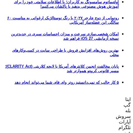
اولتیماتوم سامسونگ به کاربران؛ یا اطلاعات سلامتی خود را برای
آموزش هوش مصنوعی بدهید یا پاکشان می‌کنیم!
رونمایی از دوج چارجر ۲۰۲۷ با رنگ نوستالژیک ارغوانی به مناسبت ۶۰
سالگی این عضله‌ساز آمریکایی
امکان شخصی‌سازی سرعت و میزان احساسات سیری در جدیدترین
نسخه آزمایشی iOS 27 فراهم شد
بهترین روش‌های افزایش فروش با طراحی سایت در کسب‌وکارهای
محلی
پایان مخالفت انجمن کلانترهای آمریکا با لایحه کلاریتی (CLARITY Act)؛
مسیر قانونی کریپتو هموارتر شد
۵ کار جالب که نمی‌دانستید روتر وای فای شما می‌تواند انجام دهد
ایتا
گپ
بله
سروش
آپارات
تلگرام