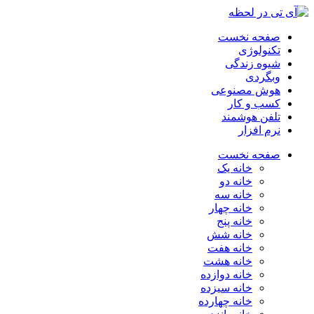
صفحه نخست
تکنولوژی
شیوه زندگی
وبگردی
هوش مصنوعی
کسب و کار
تلفن هوشمند
نرم افزار
صفحه نخست
خانه یک
خانه دو
خانه سه
خانه چهار
خانه پنج
خانه شش
خانه هفت
خانه هشت
خانه دوازده
خانه سیزده
خانه چهارده