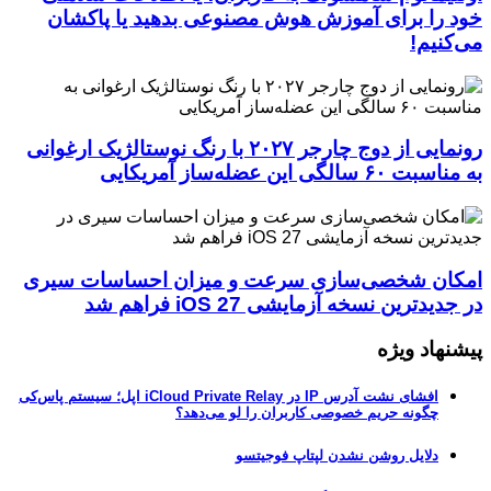
خود را برای آموزش هوش مصنوعی بدهید یا پاکشان
می‌کنیم!
رونمایی از دوج چارجر ۲۰۲۷ با رنگ نوستالژیک ارغوانی
به مناسبت ۶۰ سالگی این عضله‌ساز آمریکایی
امکان شخصی‌سازی سرعت و میزان احساسات سیری
در جدیدترین نسخه آزمایشی iOS 27 فراهم شد
پیشنهاد ویژه
افشای نشت آدرس IP در iCloud Private Relay اپل؛ سیستم پاس‌کی
چگونه حریم خصوصی کاربران را لو می‌دهد؟
دلایل روشن نشدن لپتاپ فوجیتسو