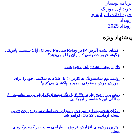
برنامه نویسان
خرید اپل موزیک
خرید اکانت اسپاتیفای
رویداد
رویداد 2025
پیشنهاد ویژه
افشای نشت آدرس IP در iCloud Private Relay اپل؛ سیستم پاس‌کی
چگونه حریم خصوصی کاربران را لو می‌دهد؟
دلایل روشن نشدن لپتاپ فوجیتسو
اولتیماتوم سامسونگ به کاربران؛ یا اطلاعات سلامتی خود را برای
آموزش هوش مصنوعی بدهید یا پاکشان می‌کنیم!
رونمایی از دوج چارجر ۲۰۲۷ با رنگ نوستالژیک ارغوانی به مناسبت ۶۰
سالگی این عضله‌ساز آمریکایی
امکان شخصی‌سازی سرعت و میزان احساسات سیری در جدیدترین
نسخه آزمایشی iOS 27 فراهم شد
بهترین روش‌های افزایش فروش با طراحی سایت در کسب‌وکارهای
محلی