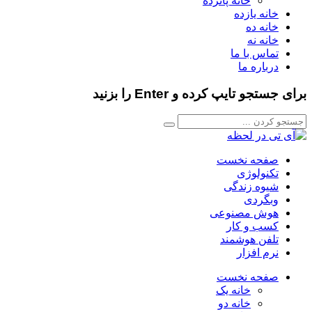
خانه پانزده
خانه یازده
خانه ده
خانه نه
تماس با ما
درباره ما
برای جستجو تایپ کرده و Enter را بزنید
صفحه نخست
تکنولوژی
شیوه زندگی
وبگردی
هوش مصنوعی
کسب و کار
تلفن هوشمند
نرم افزار
صفحه نخست
خانه یک
خانه دو