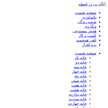
صفحه نخست
تکنولوژی
شیوه زندگی
وبگردی
هوش مصنوعی
کسب و کار
تلفن هوشمند
نرم افزار
صفحه نخست
خانه یک
خانه دو
خانه سه
خانه چهار
خانه پنج
خانه شش
خانه هفت
خانه هشت
خانه دوازده
خانه سیزده
خانه چهارده