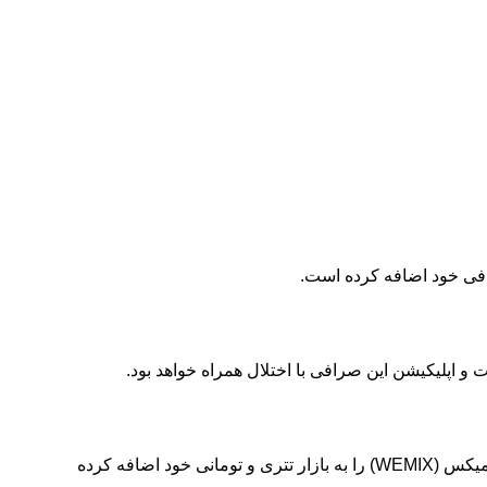
صرافی تبدیل در خبری اعلام کرد که شش ارز پایت نتورک (PYTH)، ناکاموتو گیمز (NAKA)، اسپیس آیدی (ID)، رادیانت کپیتال (RDNT) و ومیکس (WEMIX) را به بازار تتری و تومانی خود اضافه کرده