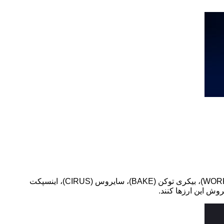
صرافی ارزپلاس اعلام کرد که همگام با بازارهای جهانی، ارزهای جنجالی و ترند بازار، گوریل (GORILLA)، آرورا (AURORA)، ورک ایکس (WORK)، بیکری توکن (BAKE)، سایروس (CIRUS)، اینسپکت