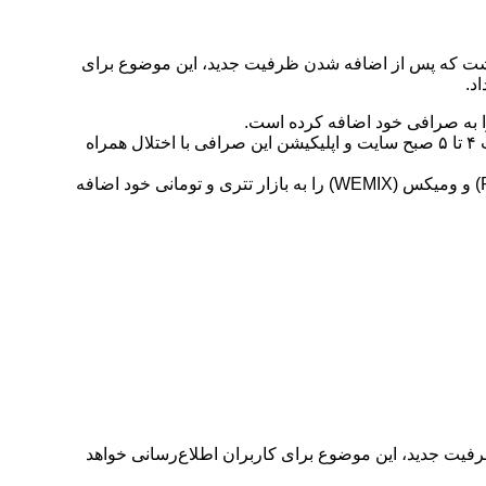
 بیان داشت که پس از اضافه شدن ظرفیت جدید، این موضوع برای
د.
او ام پی فینکس صرافی او ام پی فینکس در اطلاعیه‌ای اعلام کرد که به علت بهبود و ارتقای زیرساخت‌های فنی خود، فردا یکشنبه، از ساعت ۴ تا ۵ صبح سایت و اپلیکیشن این صرافی با اختلال همراه
تبدیل صرافی تبدیل در خبری اعلام کرد که شش ارز پایت نتورک (PYTH)، ناکاموتو گیمز (NAKA)، اسپیس آیدی (ID)، رادیانت کپیتال (RDNT) و ومیکس (WEMIX) را به بازار تتری و تومانی خود اضافه
رفیت جدید، این موضوع برای کاربران اطلاع‌رسانی خواهد