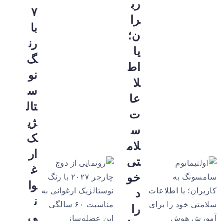
رب
۷
را
با
ن؛
رن
یا
گ
اط
نو
لا
س
عا
تال
ت
ژی
س
ک
لام
ار
تی
غ
خو
وا
د
ن
را
ی