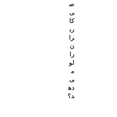
ص
ی
کا
رب
را
ن
را
لو
م
ی‌
ده
د؟