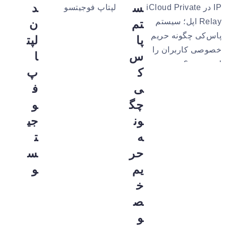
س
د
تم
ن
پا
لپت
س‌
ا
ک
پ
ی
ف
چگ
و
ون
جی
ه
ت
حر
س
یم
و
خ
ص
و