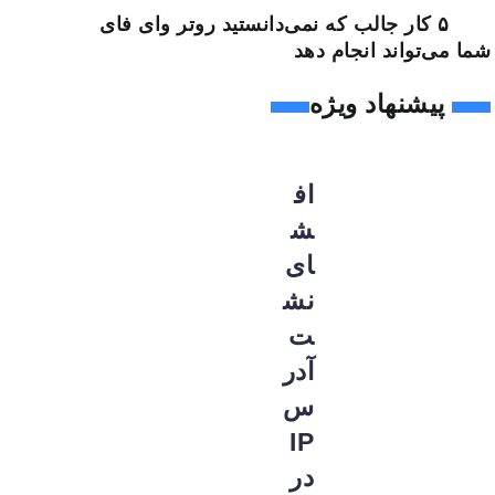
۵ کار جالب که نمی‌دانستید روتر وای فای
شما می‌تواند انجام دهد
پیشنهاد ویژه
اف
ش
ای
نش
ت
آدر
س
IP
در