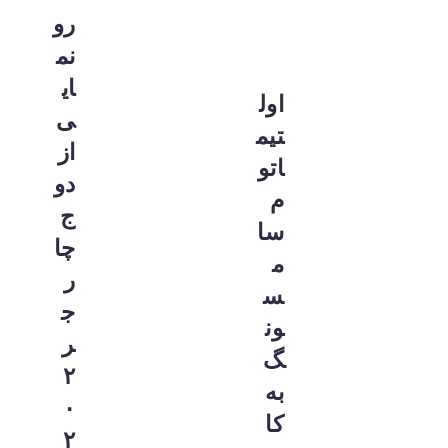
رو
نم
ای
اول
ی
تیم
از
اتو
دو
م
ج
سا
چا
م
ر
س
ج
ون
ر
گ
۲
به
۰
کا
۲