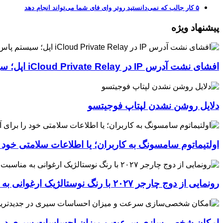
۵ کار جالب که نمی‌دانستید روتر وای فای شما می‌تواند انجام دهد
پیشنهاد ویژه
افشای نشت آدرس IP در iCloud Private Relay اپل؛ سیستم پاس‌کی چگونه حریم خصوصی کاربران را لو می‌دهد؟
دلایل روشن نشدن لپتاپ فوجیتسو
اولتیماتوم سامسونگ به کاربران؛ یا اطلاعات سلامتی خود
رونمایی از دوج چارجر ۲۰۲۷ با رنگ نوستالژیک ارغوانی به مناسبت ۶۰ سالگی این عضله‌ساز آمریکایی
امکان شخصی‌سازی سرعت و میزان احساسات سیری در جدیدترین نسخ