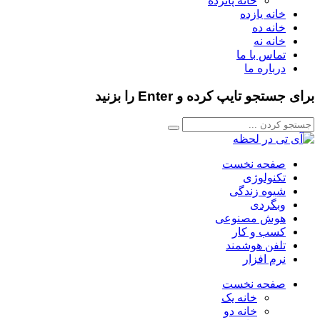
خانه پانزده
خانه یازده
خانه ده
خانه نه
تماس با ما
درباره ما
برای جستجو تایپ کرده و Enter را بزنید
صفحه نخست
تکنولوژی
شیوه زندگی
وبگردی
هوش مصنوعی
کسب و کار
تلفن هوشمند
نرم افزار
صفحه نخست
خانه یک
خانه دو