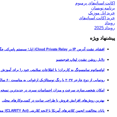
اکانت اسپاتیفای پرمیوم
برنامه نویسان
خرید اپل موزیک
خرید اکانت اسپاتیفای
رویداد
رویداد 2025
پیشنهاد ویژه
افشای نشت آدرس IP در iCloud Private Relay اپل؛ سیستم پاس‌کی چگونه حریم خصوصی کاربران را لو می‌دهد؟
دلایل روشن نشدن لپتاپ فوجیتسو
اولتیماتوم سامسونگ به کاربران؛ یا اطلاعات سلامتی خود را برای آموزش
رونمایی از دوج چارجر ۲۰۲۷ با رنگ نوستالژیک ارغوانی به مناسبت ۶۰ سالگی این عضله‌ساز آمریکایی
امکان شخصی‌سازی سرعت و میزان احساسات سیری در جدیدترین نسخه آزمایشی iOS 27
بهترین روش‌های افزایش فروش با طراحی سایت در کسب‌وکارهای محلی
پایان مخالفت انجمن کلانترهای آمریکا با لایحه کلاریتی (CLARITY Act)؛ مسیر قانونی کریپتو هموارتر شد