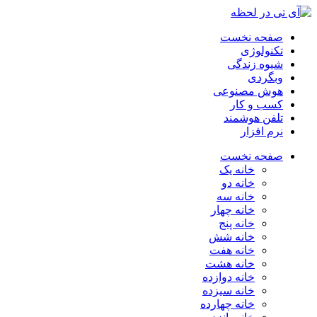
صفحه نخست
تکنولوژی
شیوه زندگی
وبگردی
هوش مصنوعی
کسب و کار
تلفن هوشمند
نرم افزار
صفحه نخست
خانه یک
خانه دو
خانه سه
خانه چهار
خانه پنج
خانه شش
خانه هفت
خانه هشت
خانه دوازده
خانه سیزده
خانه چهارده