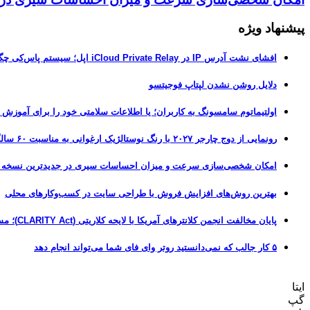
پیشنهاد ویژه
افشای نشت آدرس IP در iCloud Private Relay اپل؛ سیستم پاس‌کی چگونه حریم خصوصی کاربران را لو می‌دهد؟
دلایل روشن نشدن لپتاپ فوجیتسو
اولتیماتوم سامسونگ به کاربران؛ یا اطلاعات سلامتی خود را برای آموزش
رونمایی از دوج چارجر ۲۰۲۷ با رنگ نوستالژیک ارغوانی به مناسبت ۶۰ سالگی این عضله‌ساز آمریکایی
امکان شخصی‌سازی سرعت و میزان احساسات سیری در جدیدترین نسخه آزمایشی iOS 27
بهترین روش‌های افزایش فروش با طراحی سایت در کسب‌وکارهای محلی
پایان مخالفت انجمن کلانترهای آمریکا با لایحه کلاریتی (CLARITY Act)؛ مسیر قانونی کریپتو هموارتر شد
۵ کار جالب که نمی‌دانستید روتر وای فای شما می‌تواند انجام دهد
ایتا
گپ