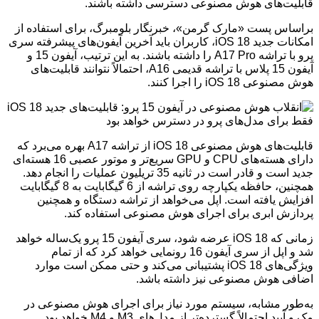
قابلیت‌های هوش مصنوعی دسترسی داشته باشند.
براساس پست «مارک گرمن»، خبرنگار بلومبرگ، برای استفاده از
امکانات جدید iOS 18، کاربران باید آخرین آیفون‌های پیشرفته سری
پرو با تراشه A17 Pro را داشته باشند. به این ترتیب، آیفون 15 و
آیفون 15 پلاس با تراشه قدیمی A16، احتمالاً نتوانند قابلیت‌های
هوش مصنوعی iOS 18 را اجرا کنند.
قابلیت‌های هوش مصنوعی iOS 18 از تراشه A17 بهره می‌برد که
دارای هسته‌های CPU و GPU سریع‌تر و موتور عصبی 16 هسته‌ای
جدید است و قادر است در ثانیه 35 تریلیون عملیات را انجام دهد.
همچنین، حافظه یکپارچه روی تراشه از 6 گیگابایت به 8 گیگابایت
افزایش یافته است. اپل می‌خواهد از تراشه دستگاه و همچنین
پردازش ابری برای اجرای هوش مصنوعی استفاده کند.
زمانی که iOS 18 عرضه شود، سری آیفون 15 پرو یک‌ساله خواهد
شد و اپل از سری آیفون 16 رونمایی خواهد کرد که از تمام
ویژگی‌های iOS 18 پشتیبانی می‌کند و حتی ممکن است موارد
اضافی هوش مصنوعی نیز داشته باشد.
به‌طور مشابه، سیستم مورد نیاز برای اجرای هوش مصنوعی در
مک و آیپد احتمالاً گسترده‌تر از مدل‌های M3 و M4 خواهد بود.