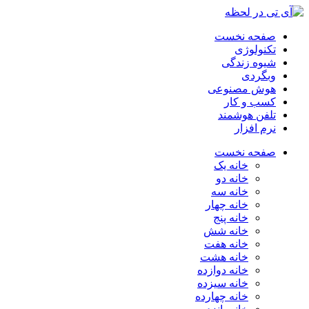
صفحه نخست
تکنولوژی
شیوه زندگی
وبگردی
هوش مصنوعی
کسب و کار
تلفن هوشمند
نرم افزار
صفحه نخست
خانه یک
خانه دو
خانه سه
خانه چهار
خانه پنج
خانه شش
خانه هفت
خانه هشت
خانه دوازده
خانه سیزده
خانه چهارده