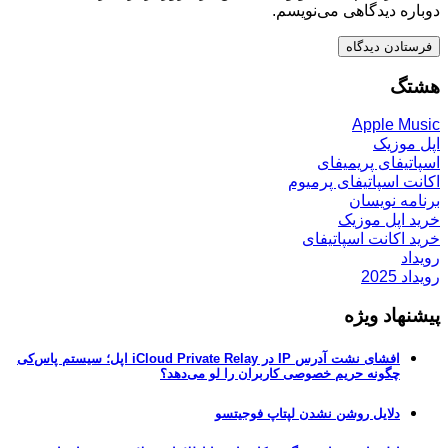
دوباره دیدگاهی می‌نویسم.
هشتگ
Apple Music
اپل موزیک
اسپاتیفای پریمیفای
اکانت اسپاتیفای پرمیوم
برنامه نویسان
خرید اپل موزیک
خرید اکانت اسپاتیفای
رویداد
رویداد 2025
پیشنهاد ویژه
افشای نشت آدرس IP در iCloud Private Relay اپل؛ سیستم پاس‌کی
چگونه حریم خصوصی کاربران را لو می‌دهد؟
دلایل روشن نشدن لپتاپ فوجیتسو