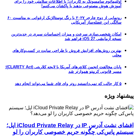
اولتیماتوم سامسونگ به کاربران؛ یا اطلاعات سلامتی خود را برای
آموزش هوش مصنوعی بدهید یا پاکشان می‌کنیم!
رونمایی از دوج چارجر ۲۰۲۷ با رنگ نوستالژیک ارغوانی به مناسبت ۶۰
سالگی این عضله‌ساز آمریکایی
امکان شخصی‌سازی سرعت و میزان احساسات سیری در جدیدترین
نسخه آزمایشی iOS 27 فراهم شد
بهترین روش‌های افزایش فروش با طراحی سایت در کسب‌وکارهای
محلی
پایان مخالفت انجمن کلانترهای آمریکا با لایحه کلاریتی (CLARITY Act)؛
مسیر قانونی کریپتو هموارتر شد
۵ کار جالب که نمی‌دانستید روتر وای فای شما می‌تواند انجام دهد
پیشنهاد ویژه
افشای نشت آدرس IP در iCloud Private Relay اپل؛
سیستم پاس‌کی چگونه حریم خصوصی کاربران را لو