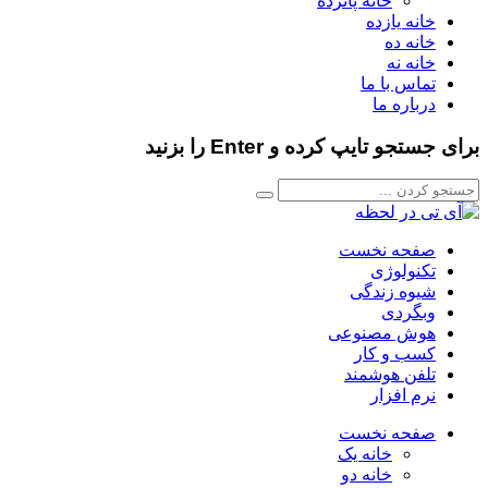
خانه پانزده
خانه یازده
خانه ده
خانه نه
تماس با ما
درباره ما
برای جستجو تایپ کرده و Enter را بزنید
صفحه نخست
تکنولوژی
شیوه زندگی
وبگردی
هوش مصنوعی
کسب و کار
تلفن هوشمند
نرم افزار
صفحه نخست
خانه یک
خانه دو