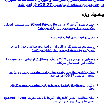
در جدیدترین نسخه آزمایشی iOS 27 فراهم شد
پیشنهاد ویژه
افشای نشت آدرس IP در iCloud Private Relay اپل؛ سیستم پاس‌کی
چگونه حریم خصوصی کاربران را لو می‌دهد؟
دلایل روشن نشدن لپتاپ فوجیتسو
اولتیماتوم سامسونگ به کاربران؛ یا اطلاعات سلامتی خود را برای
آموزش هوش مصنوعی بدهید یا پاکشان می‌کنیم!
رونمایی از دوج چارجر ۲۰۲۷ با رنگ نوستالژیک ارغوانی به مناسبت ۶۰
سالگی این عضله‌ساز آمریکایی
امکان شخصی‌سازی سرعت و میزان احساسات سیری در جدیدترین
نسخه آزمایشی iOS 27 فراهم شد
بهترین روش‌های افزایش فروش با طراحی سایت در کسب‌وکارهای
محلی
پایان مخالفت انجمن کلانترهای آمریکا با لایحه کلاریتی (CLARITY Act)؛
مسیر قانونی کریپتو هموارتر شد