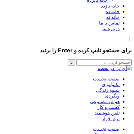
خانه پانزده
خانه یازده
خانه ده
خانه نه
تماس با ما
درباره ما
برای جستجو تایپ کرده و Enter را بزنید
صفحه نخست
تکنولوژی
شیوه زندگی
وبگردی
هوش مصنوعی
کسب و کار
تلفن هوشمند
نرم افزار
صفحه نخست