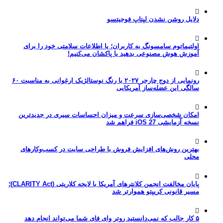
دلایل روشن نشدن لپتاپ فوجیتسو
اولتیماتوم سامسونگ به کاربران؛ یا اطلاعات سلامتی خود را برای
آموزش هوش مصنوعی بدهید یا پاکشان می‌کنیم!
رونمایی از دوج چارجر ۲۰۲۷ با رنگ نوستالژیک ارغوانی به مناسبت ۶۰
سالگی این عضله‌ساز آمریکایی
امکان شخصی‌سازی سرعت و میزان احساسات سیری در جدیدترین
نسخه آزمایشی iOS 27 فراهم شد
بهترین روش‌های افزایش فروش با طراحی سایت در کسب‌وکارهای
محلی
پایان مخالفت انجمن کلانترهای آمریکا با لایحه کلاریتی (CLARITY Act)؛
مسیر قانونی کریپتو هموارتر شد
۵ کار جالب که نمی‌دانستید روتر وای فای شما می‌تواند انجام دهد