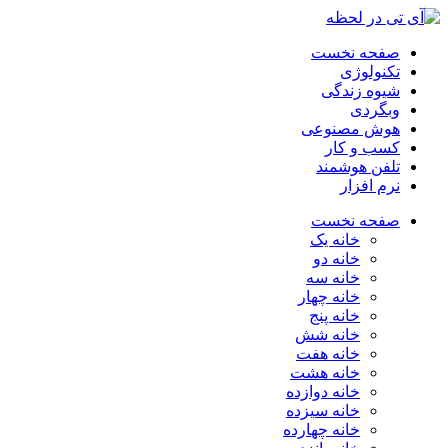
صفحه نخست
تکنولوژی
شیوه زندگی
وبگردی
هوش مصنوعی
کسب و کار
تلفن هوشمند
نرم افزار
صفحه نخست
خانه یک
خانه دو
خانه سه
خانه چهار
خانه پنج
خانه شش
خانه هفت
خانه هشت
خانه دوازده
خانه سیزده
خانه چهارده