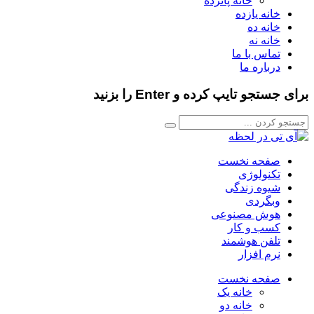
خانه پانزده
خانه یازده
خانه ده
خانه نه
تماس با ما
درباره ما
برای جستجو تایپ کرده و Enter را بزنید
صفحه نخست
تکنولوژی
شیوه زندگی
وبگردی
هوش مصنوعی
کسب و کار
تلفن هوشمند
نرم افزار
صفحه نخست
خانه یک
خانه دو