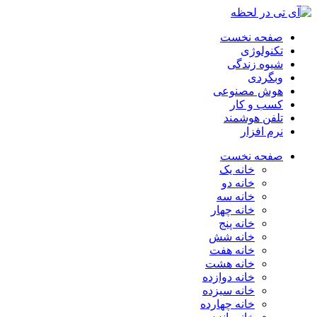
صفحه نخست
تکنولوژی
شیوه زندگی
وبگردی
هوش مصنوعی
کسب و کار
تلفن هوشمند
نرم افزار
صفحه نخست
خانه یک
خانه دو
خانه سه
خانه چهار
خانه پنج
خانه شش
خانه هفت
خانه هشت
خانه دوازده
خانه سیزده
خانه چهارده