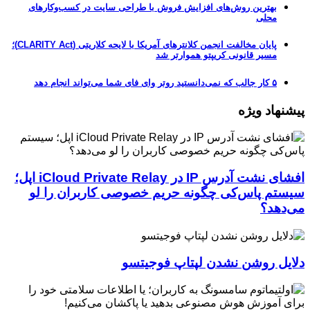
بهترین روش‌های افزایش فروش با طراحی سایت در کسب‌وکارهای
محلی
پایان مخالفت انجمن کلانترهای آمریکا با لایحه کلاریتی (CLARITY Act)؛
مسیر قانونی کریپتو هموارتر شد
۵ کار جالب که نمی‌دانستید روتر وای فای شما می‌تواند انجام دهد
پیشنهاد ویژه
افشای نشت آدرس IP در iCloud Private Relay اپل؛
سیستم پاس‌کی چگونه حریم خصوصی کاربران را لو
می‌دهد؟
دلایل روشن نشدن لپتاپ فوجیتسو