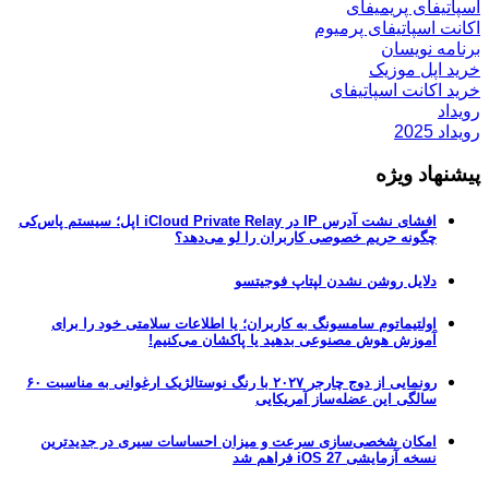
اسپاتیفای پریمیفای
اکانت اسپاتیفای پرمیوم
برنامه نویسان
خرید اپل موزیک
خرید اکانت اسپاتیفای
رویداد
رویداد 2025
پیشنهاد ویژه
افشای نشت آدرس IP در iCloud Private Relay اپل؛ سیستم پاس‌کی
چگونه حریم خصوصی کاربران را لو می‌دهد؟
دلایل روشن نشدن لپتاپ فوجیتسو
اولتیماتوم سامسونگ به کاربران؛ یا اطلاعات سلامتی خود را برای
آموزش هوش مصنوعی بدهید یا پاکشان می‌کنیم!
رونمایی از دوج چارجر ۲۰۲۷ با رنگ نوستالژیک ارغوانی به مناسبت ۶۰
سالگی این عضله‌ساز آمریکایی
امکان شخصی‌سازی سرعت و میزان احساسات سیری در جدیدترین
نسخه آزمایشی iOS 27 فراهم شد