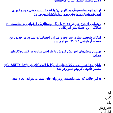
دلایل روشن نشدن لپتاپ فوجیتسو
اولتیماتوم سامسونگ به کاربران؛ یا اطلاعات سلامتی خود را برای
آموزش هوش مصنوعی بدهید یا پاکشان می‌کنیم!
رونمایی از دوج چارجر ۲۰۲۷ با رنگ نوستالژیک ارغوانی به مناسبت ۶۰
سالگی این عضله‌ساز آمریکایی
امکان شخصی‌سازی سرعت و میزان احساسات سیری در جدیدترین
نسخه آزمایشی iOS 27 فراهم شد
بهترین روش‌های افزایش فروش با طراحی سایت در کسب‌وکارهای
محلی
پایان مخالفت انجمن کلانترهای آمریکا با لایحه کلاریتی (CLARITY Act)؛
مسیر قانونی کریپتو هموارتر شد
۵ کار جالب که نمی‌دانستید روتر وای فای شما می‌تواند انجام دهد
ایتا
گپ
بله
سروش
آپارات