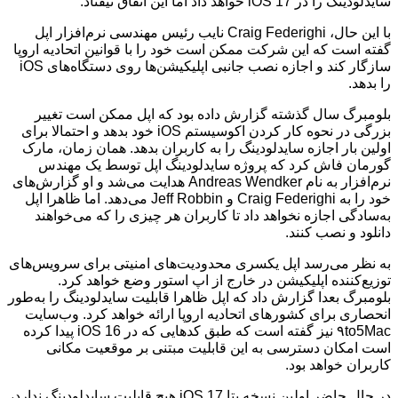
سایدلودینگ را در iOS 17 خواهد داد اما این اتفاق نیفتاد.
با این حال، Craig Federighi نایب رئیس مهندسی نرم‌افزار اپل
گفته است که این شرکت ممکن است خود را با قوانین اتحادیه اروپا
سازگار کند و اجازه نصب جانبی اپلیکیشن‌ها روی دستگاه‌های iOS
را بدهد.
بلومبرگ سال گذشته گزارش داده بود که اپل ممکن است تغییر
بزرگی در نحوه کار کردن اکوسیستم iOS خود بدهد و احتمالا برای
اولین بار اجازه سایدلودینگ را به کاربران بدهد. همان زمان، مارک
گورمان فاش کرد که پروژه سایدلودینگ اپل توسط یک مهندس
نرم‌افزار به نام Andreas Wendker هدایت می‌شد و او گزارش‌های
خود را به Craig Federighi و Jeff Robbin می‌دهد. اما ظاهرا اپل
به‌سادگی اجازه نخواهد داد تا کاربران هر چیزی را که می‌خواهند
دانلود و نصب کنند.
به نظر می‌رسد اپل یکسری محدودیت‌های امنیتی برای سرویس‌های
توزیع‌کننده اپلیکیشن در خارج از اپ استور وضع خواهد کرد.
بلومبرگ بعدا گزارش داد که اپل ظاهرا قابلیت سایدلودینگ را به‌طور
انحصاری برای کشورهای اتحادیه اروپا ارائه خواهد کرد. وب‌سایت
۹to5Mac نیز گفته است که طبق کدهایی که در iOS 16 پیدا کرده
است امکان دسترسی به این قابلیت مبتنی بر موقعیت مکانی
کاربران خواهد بود.
در حال حاضر اولین نسخه بتا iOS 17 هیچ قابلیت سایدلودینگ ندارد،