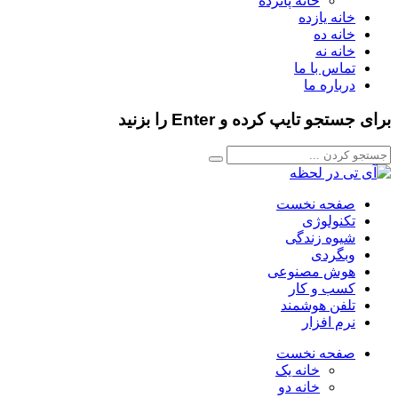
خانه پانزده
خانه یازده
خانه ده
خانه نه
تماس با ما
درباره ما
برای جستجو تایپ کرده و Enter را بزنید
صفحه نخست
تکنولوژی
شیوه زندگی
وبگردی
هوش مصنوعی
کسب و کار
تلفن هوشمند
نرم افزار
صفحه نخست
خانه یک
خانه دو