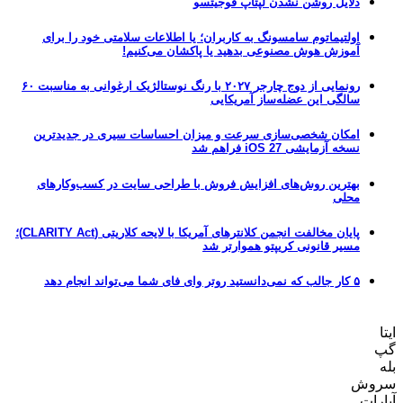
دلایل روشن نشدن لپتاپ فوجیتسو
اولتیماتوم سامسونگ به کاربران؛ یا اطلاعات سلامتی خود را برای
آموزش هوش مصنوعی بدهید یا پاکشان می‌کنیم!
رونمایی از دوج چارجر ۲۰۲۷ با رنگ نوستالژیک ارغوانی به مناسبت ۶۰
سالگی این عضله‌ساز آمریکایی
امکان شخصی‌سازی سرعت و میزان احساسات سیری در جدیدترین
نسخه آزمایشی iOS 27 فراهم شد
بهترین روش‌های افزایش فروش با طراحی سایت در کسب‌وکارهای
محلی
پایان مخالفت انجمن کلانترهای آمریکا با لایحه کلاریتی (CLARITY Act)؛
مسیر قانونی کریپتو هموارتر شد
۵ کار جالب که نمی‌دانستید روتر وای فای شما می‌تواند انجام دهد
ایتا
گپ
بله
سروش
آپارات