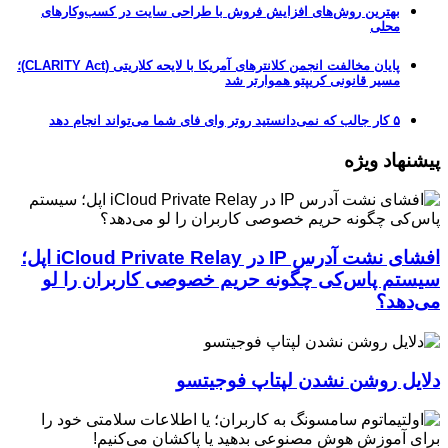
بهترین روش‌های افزایش فروش با طراحی سایت در کسب‌وکارهای
محلی
پایان مخالفت انجمن کلانترهای آمریکا با لایحه کلاریتی (CLARITY Act)؛
مسیر قانونی کریپتو هموارتر شد
۵ کار جالب که نمی‌دانستید روتر وای فای شما می‌تواند انجام دهد
پیشنهاد ویژه
افشای نشت آدرس IP در iCloud Private Relay اپل؛
سیستم پاس‌کی چگونه حریم خصوصی کاربران را لو
می‌دهد؟
دلایل روشن نشدن لپتاپ فوجیتسو