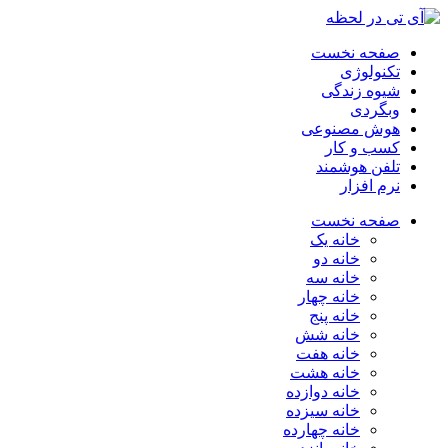
صفحه نخست
تکنولوژی
شیوه زندگی
وبگردی
هوش مصنوعی
کسب و کار
تلفن هوشمند
نرم افزار
صفحه نخست
خانه یک
خانه دو
خانه سه
خانه چهار
خانه پنج
خانه شش
خانه هفت
خانه هشت
خانه دوازده
خانه سیزده
خانه چهارده