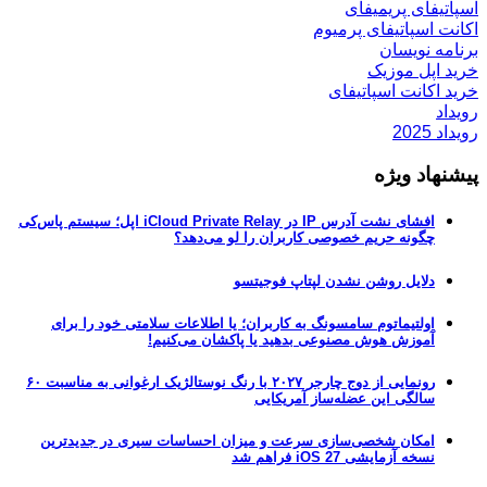
اسپاتیفای پریمیفای
اکانت اسپاتیفای پرمیوم
برنامه نویسان
خرید اپل موزیک
خرید اکانت اسپاتیفای
رویداد
رویداد 2025
پیشنهاد ویژه
افشای نشت آدرس IP در iCloud Private Relay اپل؛ سیستم پاس‌کی
چگونه حریم خصوصی کاربران را لو می‌دهد؟
دلایل روشن نشدن لپتاپ فوجیتسو
اولتیماتوم سامسونگ به کاربران؛ یا اطلاعات سلامتی خود را برای
آموزش هوش مصنوعی بدهید یا پاکشان می‌کنیم!
رونمایی از دوج چارجر ۲۰۲۷ با رنگ نوستالژیک ارغوانی به مناسبت ۶۰
سالگی این عضله‌ساز آمریکایی
امکان شخصی‌سازی سرعت و میزان احساسات سیری در جدیدترین
نسخه آزمایشی iOS 27 فراهم شد