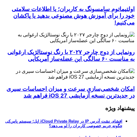
اولتیماتوم سامسونگ به کاربران؛ یا اطلاعات سلامتی
خود را برای آموزش هوش مصنوعی بدهید یا پاکشان
می‌کنیم!
رونمایی از دوج چارجر ۲۰۲۷ با رنگ نوستالژیک ارغوانی
به مناسبت ۶۰ سالگی این عضله‌ساز آمریکایی
امکان شخصی‌سازی سرعت و میزان احساسات سیری
در جدیدترین نسخه آزمایشی iOS 27 فراهم شد
پیشنهاد ویژه
افشای نشت آدرس IP در iCloud Private Relay اپل؛ سیستم پاس‌کی
چگونه حریم خصوصی کاربران را لو می‌دهد؟