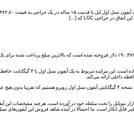
در توضیح مربوط به حراجی آمده است: “ما یک مدل بسیار نادر و آکبند نسخه ۴ گیگابایتی آیفون نسل ا
ی شد و از آن زمان تاکنون بازار موبایل را تحت سلطه خود در آورده است. هرچند مش