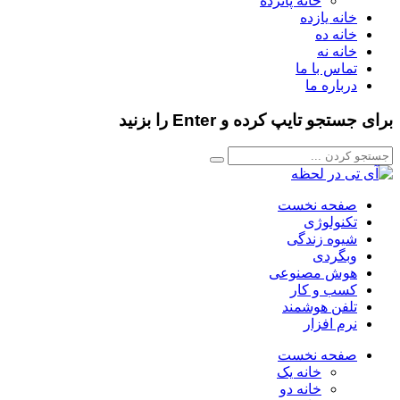
خانه پانزده
خانه یازده
خانه ده
خانه نه
تماس با ما
درباره ما
برای جستجو تایپ کرده و Enter را بزنید
صفحه نخست
تکنولوژی
شیوه زندگی
وبگردی
هوش مصنوعی
کسب و کار
تلفن هوشمند
نرم افزار
صفحه نخست
خانه یک
خانه دو