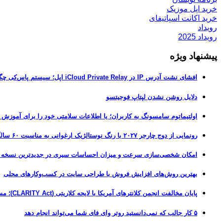
خرید اپل موزیک
خرید اکانت اسپاتیفای
رویداد
رویداد 2025
پیشنهاد ویژه
افشای نشت آدرس IP در iCloud Private Relay اپل؛ سیستم پاس‌کی چگونه حریم خصوصی کاربران را لو می‌دهد؟
دلایل روشن نشدن لپتاپ فوجیتسو
اولتیماتوم سامسونگ به کاربران؛ یا اطلاعات سلامتی خود را برای آموزش
رونمایی از دوج چارجر ۲۰۲۷ با رنگ نوستالژیک ارغوانی به مناسبت ۶۰ سالگی این عضله‌ساز آمریکایی
امکان شخصی‌سازی سرعت و میزان احساسات سیری در جدیدترین نسخه آزمایشی iOS 27
بهترین روش‌های افزایش فروش با طراحی سایت در کسب‌وکارهای محلی
پایان مخالفت انجمن کلانترهای آمریکا با لایحه کلاریتی (CLARITY Act)؛ مسیر قانونی کریپتو هموارتر شد
۵ کار جالب که نمی‌دانستید روتر وای فای شما می‌تواند انجام دهد