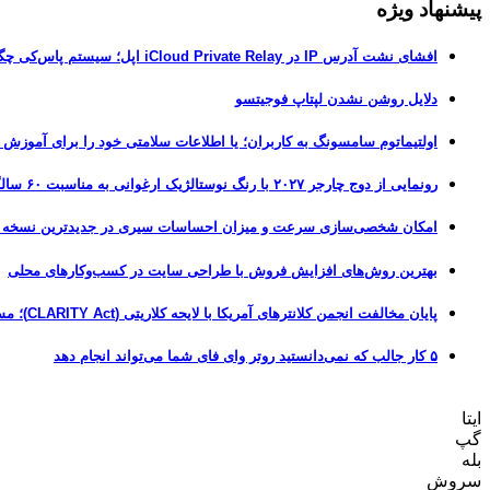
پیشنهاد ویژه
افشای نشت آدرس IP در iCloud Private Relay اپل؛ سیستم پاس‌کی چگونه حریم خصوصی کاربران را لو می‌دهد؟
دلایل روشن نشدن لپتاپ فوجیتسو
اولتیماتوم سامسونگ به کاربران؛ یا اطلاعات سلامتی خود را برای آموزش
رونمایی از دوج چارجر ۲۰۲۷ با رنگ نوستالژیک ارغوانی به مناسبت ۶۰ سالگی این عضله‌ساز آمریکایی
امکان شخصی‌سازی سرعت و میزان احساسات سیری در جدیدترین نسخه آزمایشی iOS 27
بهترین روش‌های افزایش فروش با طراحی سایت در کسب‌وکارهای محلی
پایان مخالفت انجمن کلانترهای آمریکا با لایحه کلاریتی (CLARITY Act)؛ مسیر قانونی کریپتو هموارتر شد
۵ کار جالب که نمی‌دانستید روتر وای فای شما می‌تواند انجام دهد
ایتا
گپ
بله
سروش