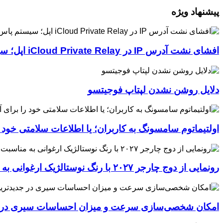
پیشنهاد ویژه
افشای نشت آدرس IP در iCloud Private Relay اپل؛ سیستم پاس‌کی چگونه حریم خصوصی کاربران را لو می‌دهد؟
دلایل روشن نشدن لپتاپ فوجیتسو
اولتیماتوم سامسونگ به کاربران؛ یا اطلاعات سلامتی خود
رونمایی از دوج چارجر ۲۰۲۷ با رنگ نوستالژیک ارغوانی به مناسبت ۶۰ سالگی این عضله‌ساز آمریکایی
امکان شخصی‌سازی سرعت و میزان احساسات سیری در جدیدترین نسخ