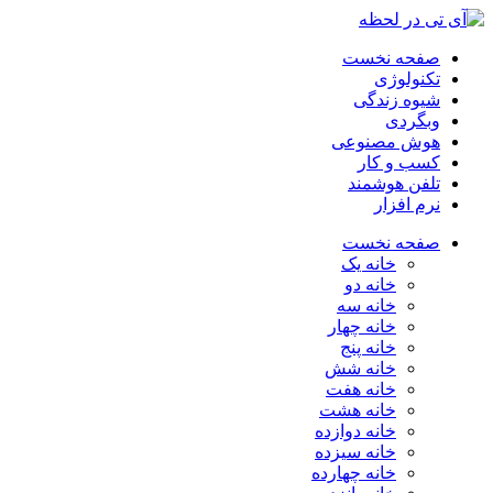
صفحه نخست
تکنولوژی
شیوه زندگی
وبگردی
هوش مصنوعی
کسب و کار
تلفن هوشمند
نرم افزار
صفحه نخست
خانه یک
خانه دو
خانه سه
خانه چهار
خانه پنج
خانه شش
خانه هفت
خانه هشت
خانه دوازده
خانه سیزده
خانه چهارده