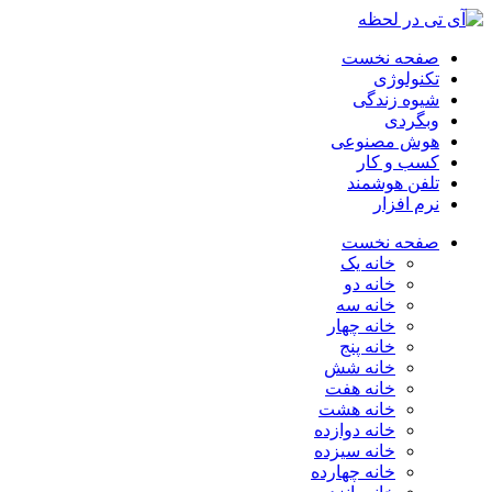
صفحه نخست
تکنولوژی
شیوه زندگی
وبگردی
هوش مصنوعی
کسب و کار
تلفن هوشمند
نرم افزار
صفحه نخست
خانه یک
خانه دو
خانه سه
خانه چهار
خانه پنج
خانه شش
خانه هفت
خانه هشت
خانه دوازده
خانه سیزده
خانه چهارده