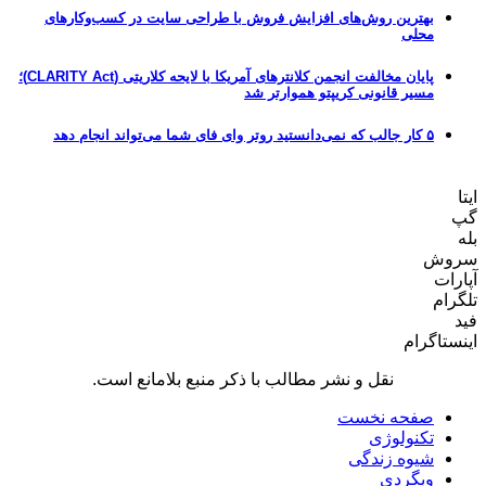
بهترین روش‌های افزایش فروش با طراحی سایت در کسب‌وکارهای
محلی
پایان مخالفت انجمن کلانترهای آمریکا با لایحه کلاریتی (CLARITY Act)؛
مسیر قانونی کریپتو هموارتر شد
۵ کار جالب که نمی‌دانستید روتر وای فای شما می‌تواند انجام دهد
ایتا
گپ
بله
سروش
آپارات
تلگرام
فید
اینستاگرام
نقل و نشر مطالب با ذکر منبع بلامانع است.
صفحه نخست
تکنولوژی
شیوه زندگی
وبگردی