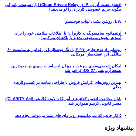
افشای نشت آدرس IP در iCloud Private Relay اپل؛ سیستم پاس‌کی
چگونه حریم خصوصی کاربران را لو می‌دهد؟
دلایل روشن نشدن لپتاپ فوجیتسو
اولتیماتوم سامسونگ به کاربران؛ یا اطلاعات سلامتی خود را برای
آموزش هوش مصنوعی بدهید یا پاکشان می‌کنیم!
رونمایی از دوج چارجر ۲۰۲۷ با رنگ نوستالژیک ارغوانی به مناسبت ۶۰
سالگی این عضله‌ساز آمریکایی
امکان شخصی‌سازی سرعت و میزان احساسات سیری در جدیدترین
نسخه آزمایشی iOS 27 فراهم شد
بهترین روش‌های افزایش فروش با طراحی سایت در کسب‌وکارهای
محلی
پایان مخالفت انجمن کلانترهای آمریکا با لایحه کلاریتی (CLARITY Act)؛
مسیر قانونی کریپتو هموارتر شد
۵ کار جالب که نمی‌دانستید روتر وای فای شما می‌تواند انجام دهد
پیشنهاد ویژه