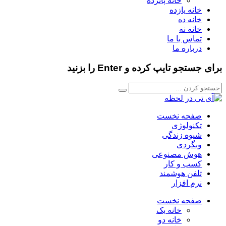
خانه پانزده
خانه یازده
خانه ده
خانه نه
تماس با ما
درباره ما
برای جستجو تایپ کرده و Enter را بزنید
صفحه نخست
تکنولوژی
شیوه زندگی
وبگردی
هوش مصنوعی
کسب و کار
تلفن هوشمند
نرم افزار
صفحه نخست
خانه یک
خانه دو