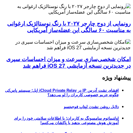
رونمایی از دوج چارجر ۲۰۲۷ با رنگ نوستالژیک ارغوانی
به مناسبت ۶۰ سالگی این عضله‌ساز آمریکایی
امکان شخصی‌سازی سرعت و میزان احساسات سیری
در جدیدترین نسخه آزمایشی iOS 27 فراهم شد
پیشنهاد ویژه
افشای نشت آدرس IP در iCloud Private Relay اپل؛ سیستم پاس‌کی
چگونه حریم خصوصی کاربران را لو می‌دهد؟
دلایل روشن نشدن لپتاپ فوجیتسو
اولتیماتوم سامسونگ به کاربران؛ یا اطلاعات سلامتی خود را برای
آموزش هوش مصنوعی بدهید یا پاکشان می‌کنیم!