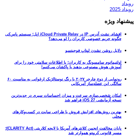
رویداد
رویداد 2025
پیشنهاد ویژه
افشای نشت آدرس IP در iCloud Private Relay اپل؛ سیستم پاس‌کی
چگونه حریم خصوصی کاربران را لو می‌دهد؟
دلایل روشن نشدن لپتاپ فوجیتسو
اولتیماتوم سامسونگ به کاربران؛ یا اطلاعات سلامتی خود را برای
آموزش هوش مصنوعی بدهید یا پاکشان می‌کنیم!
رونمایی از دوج چارجر ۲۰۲۷ با رنگ نوستالژیک ارغوانی به مناسبت ۶۰
سالگی این عضله‌ساز آمریکایی
امکان شخصی‌سازی سرعت و میزان احساسات سیری در جدیدترین
نسخه آزمایشی iOS 27 فراهم شد
بهترین روش‌های افزایش فروش با طراحی سایت در کسب‌وکارهای
محلی
پایان مخالفت انجمن کلانترهای آمریکا با لایحه کلاریتی (CLARITY Act)؛
مسیر قانونی کریپتو هموارتر شد