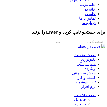
خانه پانزده
خانه یازده
خانه ده
خانه نه
تماس با ما
درباره ما
برای جستجو تایپ کرده و Enter را بزنید
صفحه نخست
تکنولوژی
شیوه زندگی
وبگردی
هوش مصنوعی
کسب و کار
تلفن هوشمند
نرم افزار
صفحه نخست
خانه یک
خانه دو