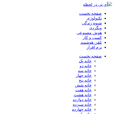
صفحه نخست
تکنولوژی
شیوه زندگی
وبگردی
هوش مصنوعی
کسب و کار
تلفن هوشمند
نرم افزار
صفحه نخست
خانه یک
خانه دو
خانه سه
خانه چهار
خانه پنج
خانه شش
خانه هفت
خانه هشت
خانه دوازده
خانه سیزده
خانه چهارده