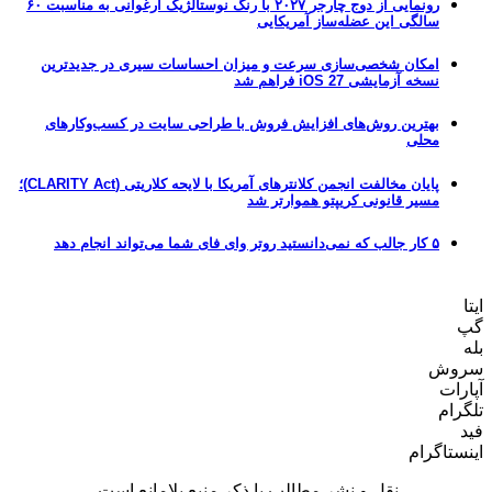
رونمایی از دوج چارجر ۲۰۲۷ با رنگ نوستالژیک ارغوانی به مناسبت ۶۰
سالگی این عضله‌ساز آمریکایی
امکان شخصی‌سازی سرعت و میزان احساسات سیری در جدیدترین
نسخه آزمایشی iOS 27 فراهم شد
بهترین روش‌های افزایش فروش با طراحی سایت در کسب‌وکارهای
محلی
پایان مخالفت انجمن کلانترهای آمریکا با لایحه کلاریتی (CLARITY Act)؛
مسیر قانونی کریپتو هموارتر شد
۵ کار جالب که نمی‌دانستید روتر وای فای شما می‌تواند انجام دهد
ایتا
گپ
بله
سروش
آپارات
تلگرام
فید
اینستاگرام
نقل و نشر مطالب با ذکر منبع بلامانع است.