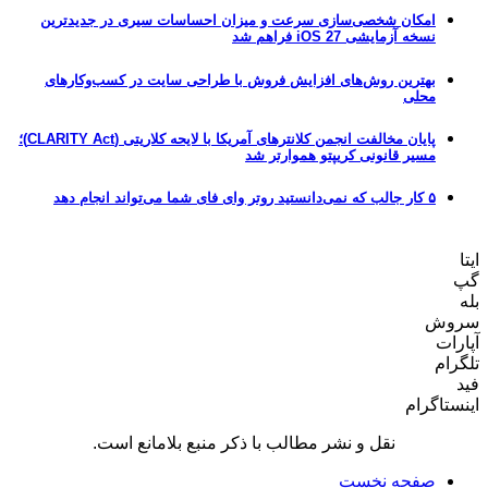
امکان شخصی‌سازی سرعت و میزان احساسات سیری در جدیدترین
نسخه آزمایشی iOS 27 فراهم شد
بهترین روش‌های افزایش فروش با طراحی سایت در کسب‌وکارهای
محلی
پایان مخالفت انجمن کلانترهای آمریکا با لایحه کلاریتی (CLARITY Act)؛
مسیر قانونی کریپتو هموارتر شد
۵ کار جالب که نمی‌دانستید روتر وای فای شما می‌تواند انجام دهد
ایتا
گپ
بله
سروش
آپارات
تلگرام
فید
اینستاگرام
نقل و نشر مطالب با ذکر منبع بلامانع است.
صفحه نخست