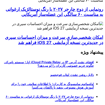
رونمایی از دوج چارجر ۲۰۲۷ با رنگ نوستالژیک ارغوانی
به مناسبت ۶۰ سالگی این عضله‌ساز آمریکایی
امکان شخصی‌سازی سرعت و میزان احساسات سیری
در جدیدترین نسخه آزمایشی iOS 27 فراهم شد
پیشنهاد ویژه
افشای نشت آدرس IP در iCloud Private Relay اپل؛ سیستم پاس‌کی
چگونه حریم خصوصی کاربران را لو می‌دهد؟
دلایل روشن نشدن لپتاپ فوجیتسو
اولتیماتوم سامسونگ به کاربران؛ یا اطلاعات سلامتی خود را برای
آموزش هوش مصنوعی بدهید یا پاکشان می‌کنیم!
رونمایی از دوج چارجر ۲۰۲۷ با رنگ نوستالژیک ارغوانی به مناسبت ۶۰
سالگی این عضله‌ساز آمریکایی