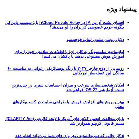
پیشنهاد ویژه
افشای نشت آدرس IP در iCloud Private Relay اپل؛ سیستم پاس‌کی
چگونه حریم خصوصی کاربران را لو می‌دهد؟
دلایل روشن نشدن لپتاپ فوجیتسو
اولتیماتوم سامسونگ به کاربران؛ یا اطلاعات سلامتی خود را برای
آموزش هوش مصنوعی بدهید یا پاکشان می‌کنیم!
رونمایی از دوج چارجر ۲۰۲۷ با رنگ نوستالژیک ارغوانی به مناسبت ۶۰
سالگی این عضله‌ساز آمریکایی
امکان شخصی‌سازی سرعت و میزان احساسات سیری در جدیدترین
نسخه آزمایشی iOS 27 فراهم شد
بهترین روش‌های افزایش فروش با طراحی سایت در کسب‌وکارهای
محلی
پایان مخالفت انجمن کلانترهای آمریکا با لایحه کلاریتی (CLARITY Act)؛
مسیر قانونی کریپتو هموارتر شد
۵ کار جالب که نمی‌دانستید روتر وای فای شما می‌تواند انجام دهد