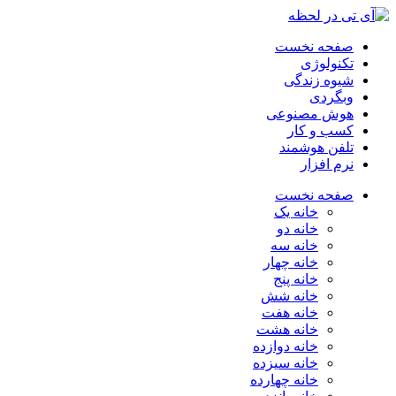
صفحه نخست
تکنولوژی
شیوه زندگی
وبگردی
هوش مصنوعی
کسب و کار
تلفن هوشمند
نرم افزار
صفحه نخست
خانه یک
خانه دو
خانه سه
خانه چهار
خانه پنج
خانه شش
خانه هفت
خانه هشت
خانه دوازده
خانه سیزده
خانه چهارده