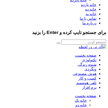
خانه پانزده
خانه یازده
خانه ده
خانه نه
تماس با ما
درباره ما
برای جستجو تایپ کرده و Enter را بزنید
صفحه نخست
تکنولوژی
شیوه زندگی
وبگردی
هوش مصنوعی
کسب و کار
تلفن هوشمند
نرم افزار
صفحه نخست
خانه یک
خانه دو