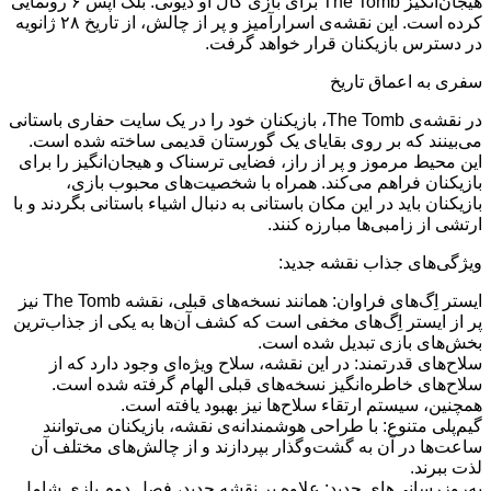
هیجان‌انگیز The Tomb برای بازی کال آو دیوتی: بلک آپس ۶ رونمایی
کرده است. این نقشه‌ی اسرارآمیز و پر از چالش، از تاریخ ۲۸ ژانویه
در دسترس بازیکنان قرار خواهد گرفت.
سفری به اعماق تاریخ
در نقشه‌ی The Tomb، بازیکنان خود را در یک سایت حفاری باستانی
می‌بینند که بر روی بقایای یک گورستان قدیمی ساخته شده است.
این محیط مرموز و پر از راز، فضایی ترسناک و هیجان‌انگیز را برای
بازیکنان فراهم می‌کند. همراه با شخصیت‌های محبوب بازی،
بازیکنان باید در این مکان باستانی به دنبال اشیاء باستانی بگردند و با
ارتشی از زامبی‌ها مبارزه کنند.
ویژگی‌های جذاب نقشه جدید:
ایستر اِگ‌های فراوان: همانند نسخه‌های قبلی، نقشه The Tomb نیز
پر از ایستر اِگ‌های مخفی است که کشف آن‌ها به یکی از جذاب‌ترین
بخش‌های بازی تبدیل شده است.
سلاح‌های قدرتمند: در این نقشه، سلاح ویژه‌ای وجود دارد که از
سلاح‌های خاطره‌انگیز نسخه‌های قبلی الهام گرفته شده است.
همچنین، سیستم ارتقاء سلاح‌ها نیز بهبود یافته است.
گیم‌پلی متنوع: با طراحی هوشمندانه‌ی نقشه، بازیکنان می‌توانند
ساعت‌ها در آن به گشت‌وگذار بپردازند و از چالش‌های مختلف آن
لذت ببرند.
به‌روزرسانی‌های جدید: علاوه بر نقشه جدید، فصل دوم بازی شامل