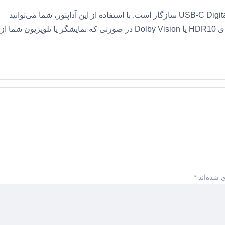
اپل همچنین گفته است که آیفون ۱۵ با آداپتور USB-C Digital AV Multiport سازگار است. با استفاده از این آداپتور، شما می‌توانید
محتوای با وضوح حداکثر ۴K و فرکانس ۶۰ هرتز شامل محتوای HDR10 یا Dolby Vision در صورتی که نمایشگر یا تلویزیون شما از
 شده‌اند
*