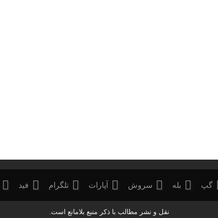
گپ
بله
سروش
آپارات
تلگرام
فید
نقل و نشر مطالب با ذکر منبع بلامانع است.