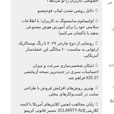
خصوصی کاربران را لو می‌دهد؟
خبر
دلایل روشن نشدن لپتاپ فوجیتسو
اولتیماتوم سامسونگ به کاربران؛ یا اطلاعات
سلامتی خود را برای آموزش هوش مصنوعی
ک
بدهید یا پاکشان می‌کنیم!
رونمایی از دوج چارجر ۲۰۲۷ با رنگ نوستالژیک
ارغوانی به مناسبت ۶۰ سالگی این عضله‌ساز
آمریکایی
 کردن
امکان شخصی‌سازی سرعت و میزان
احساسات سیری در جدیدترین نسخه آزمایشی
iOS 27 فراهم شد
‌کنند.
بهترین روش‌های افزایش فروش با طراحی
سایت در کسب‌وکارهای محلی
 خود، می‌توانید بین حالت‌های SDR و HDR سوئیچ
پایان مخالفت انجمن کلانترهای آمریکا با لایحه
کلاریتی (CLARITY Act)؛ مسیر قانونی کریپتو