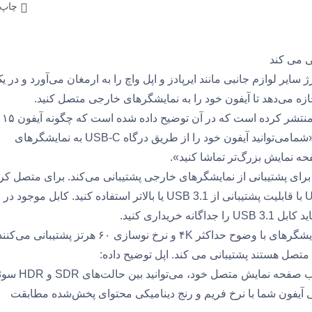
چاپ 
دیدی از جمله شارژ سایر لوازم جانبی مانند ایرپادز و اپل واچ را به ارمغان می‌آورد و در ی
ازه می‌دهد تا آیفون خود را به نمایشگرهای خارجی متصل کنید.
اپل یک صفحه پشتیبانی جدید درباره پورت USB-C آیفون ۱۵ منتشر کرده است که در آن توضیح داده شده است که چگونه آیفون ۱۵
می‌تواند به نمایشگرهای خارجی وصل شود. اپل توضیح داده: «شمامی‌توانید آیفون خود را از طریق درگاه USB-C به نمایشگرهای
حه نمایش بزرگ‌تر تماشا کنید».
رگاه USB-C در مدل‌های آیفون ۱۵ از پروتکل DisplayPort برای پشتیبانی از نمایشگرهای خارجی پشتیبانی می‌کند. برای متصل
آیفون ۱۵ به یک صفحه نمایش با وضوح بالا باید از کابل USB-C با قابلیت پشتیبانی از USB 3.1 یا بالاتر استفاده کنید. کابل موجود در
با استفاده از این نوع کابل، مدل‌های آیفون ۱۵ از اتصال به نمایشگرهای با وضوح حداکثر ۴K و نرخ نوسازی ۶۰ هرتز پشتیبانی می
«با رفتن به بخش Settings > Display & Brightness و انتخاب صفحه نمایش متصل
وشن کردن Allow Display Mode Changes، گوشی آیفون شما با نرخ فریم و رنج دینامیکی محتوای پخش‌شده مطابقت