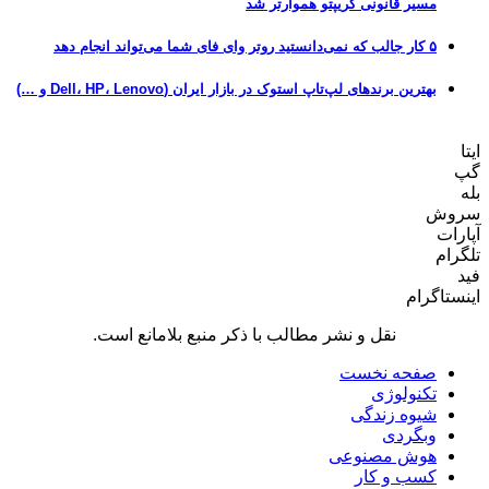
مسیر قانونی کریپتو هموارتر شد
۵ کار جالب که نمی‌دانستید روتر وای فای شما می‌تواند انجام دهد
بهترین برندهای لپ‌تاپ استوک در بازار ایران (Dell، HP، Lenovo و …)
ایتا
گپ
بله
سروش
آپارات
تلگرام
فید
اینستاگرام
نقل و نشر مطالب با ذکر منبع بلامانع است.
صفحه نخست
تکنولوژی
شیوه زندگی
وبگردی
هوش مصنوعی
کسب و کار