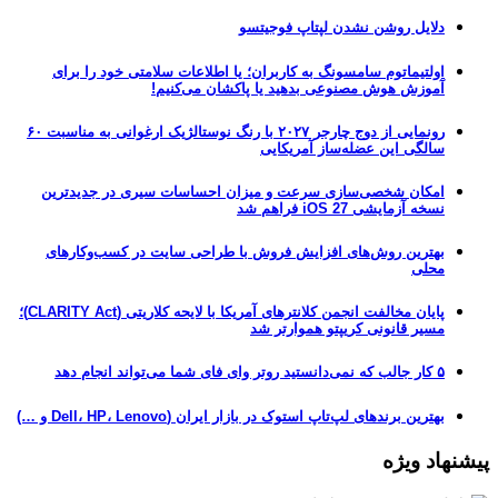
دلایل روشن نشدن لپتاپ فوجیتسو
اولتیماتوم سامسونگ به کاربران؛ یا اطلاعات سلامتی خود را برای
آموزش هوش مصنوعی بدهید یا پاکشان می‌کنیم!
رونمایی از دوج چارجر ۲۰۲۷ با رنگ نوستالژیک ارغوانی به مناسبت ۶۰
سالگی این عضله‌ساز آمریکایی
امکان شخصی‌سازی سرعت و میزان احساسات سیری در جدیدترین
نسخه آزمایشی iOS 27 فراهم شد
بهترین روش‌های افزایش فروش با طراحی سایت در کسب‌وکارهای
محلی
پایان مخالفت انجمن کلانترهای آمریکا با لایحه کلاریتی (CLARITY Act)؛
مسیر قانونی کریپتو هموارتر شد
۵ کار جالب که نمی‌دانستید روتر وای فای شما می‌تواند انجام دهد
بهترین برندهای لپ‌تاپ استوک در بازار ایران (Dell، HP، Lenovo و …)
پیشنهاد ویژه