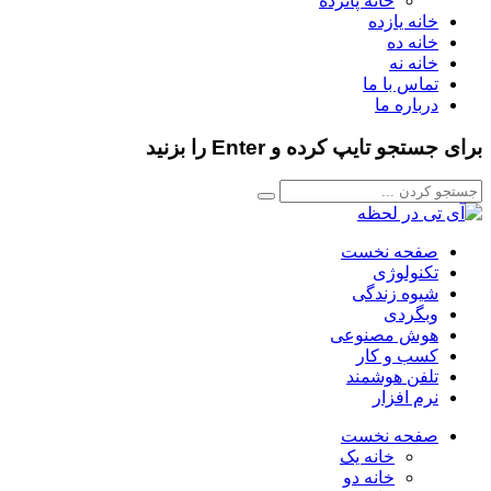
خانه پانزده
خانه یازده
خانه ده
خانه نه
تماس با ما
درباره ما
برای جستجو تایپ کرده و Enter را بزنید
صفحه نخست
تکنولوژی
شیوه زندگی
وبگردی
هوش مصنوعی
کسب و کار
تلفن هوشمند
نرم افزار
صفحه نخست
خانه یک
خانه دو