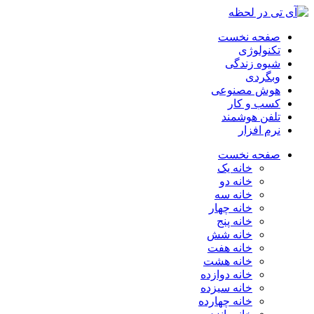
صفحه نخست
تکنولوژی
شیوه زندگی
وبگردی
هوش مصنوعی
کسب و کار
تلفن هوشمند
نرم افزار
صفحه نخست
خانه یک
خانه دو
خانه سه
خانه چهار
خانه پنج
خانه شش
خانه هفت
خانه هشت
خانه دوازده
خانه سیزده
خانه چهارده