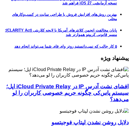
نسخه آزمایشی iOS 27 فراهم شد
بهترین روش‌های افزایش فروش با طراحی سایت در کسب‌وکارهای
محلی
پایان مخالفت انجمن کلانترهای آمریکا با لایحه کلاریتی (CLARITY Act)؛
مسیر قانونی کریپتو هموارتر شد
۵ کار جالب که نمی‌دانستید روتر وای فای شما می‌تواند انجام دهد
پیشنهاد ویژه
افشای نشت آدرس IP در iCloud Private Relay اپل؛
سیستم پاس‌کی چگونه حریم خصوصی کاربران را لو
می‌دهد؟
دلایل روشن نشدن لپتاپ فوجیتسو