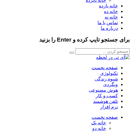
خانه پانزده
خانه یازده
خانه ده
خانه نه
تماس با ما
درباره ما
برای جستجو تایپ کرده و Enter را بزنید
صفحه نخست
تکنولوژی
شیوه زندگی
وبگردی
هوش مصنوعی
کسب و کار
تلفن هوشمند
نرم افزار
صفحه نخست
خانه یک
خانه دو