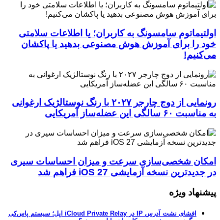
اولتیماتوم سامسونگ به کاربران؛ یا اطلاعات سلامتی
خود را برای آموزش هوش مصنوعی بدهید یا پاکشان
می‌کنیم!
رونمایی از دوج چارجر ۲۰۲۷ با رنگ نوستالژیک ارغوانی
به مناسبت ۶۰ سالگی این عضله‌ساز آمریکایی
امکان شخصی‌سازی سرعت و میزان احساسات سیری
در جدیدترین نسخه آزمایشی iOS 27 فراهم شد
پیشنهاد ویژه
افشای نشت آدرس IP در iCloud Private Relay اپل؛ سیستم پاس‌کی