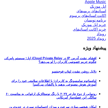
Apple Music
اپل موزیک
اسپاتیفای پریمیفای
اکانت اسپاتیفای پرمیوم
برنامه نویسان
خرید اپل موزیک
خرید اکانت اسپاتیفای
رویداد
رویداد 2025
پیشنهاد ویژه
افشای نشت آدرس IP در iCloud Private Relay اپل؛ سیستم پاس‌کی
چگونه حریم خصوصی کاربران را لو می‌دهد؟
دلایل روشن نشدن لپتاپ فوجیتسو
اولتیماتوم سامسونگ به کاربران؛ یا اطلاعات سلامتی خود را برای
آموزش هوش مصنوعی بدهید یا پاکشان می‌کنیم!
رونمایی از دوج چارجر ۲۰۲۷ با رنگ نوستالژیک ارغوانی به مناسبت ۶۰
سالگی این عضله‌ساز آمریکایی
امکان شخصی‌سازی سرعت و میزان احساسات سیری در جدیدترین