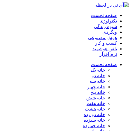
صفحه نخست
تکنولوژی
شیوه زندگی
وبگردی
هوش مصنوعی
کسب و کار
تلفن هوشمند
نرم افزار
صفحه نخست
خانه یک
خانه دو
خانه سه
خانه چهار
خانه پنج
خانه شش
خانه هفت
خانه هشت
خانه دوازده
خانه سیزده
خانه چهارده