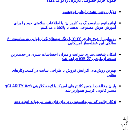
چگونه حریم خصوصی کاربران را لو می‌دهد؟
دلایل روشن نشدن لپتاپ فوجیتسو
اولتیماتوم سامسونگ به کاربران؛ یا اطلاعات سلامتی خود را برای
آموزش هوش مصنوعی بدهید یا پاکشان می‌کنیم!
رونمایی از دوج چارجر ۲۰۲۷ با رنگ نوستالژیک ارغوانی به مناسبت ۶۰
سالگی این عضله‌ساز آمریکایی
امکان شخصی‌سازی سرعت و میزان احساسات سیری در جدیدترین
نسخه آزمایشی iOS 27 فراهم شد
بهترین روش‌های افزایش فروش با طراحی سایت در کسب‌وکارهای
محلی
پایان مخالفت انجمن کلانترهای آمریکا با لایحه کلاریتی (CLARITY Act)؛
مسیر قانونی کریپتو هموارتر شد
۵ کار جالب که نمی‌دانستید روتر وای فای شما می‌تواند انجام دهد
ایتا
گپ
بله