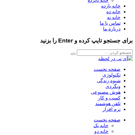
خانه پانزده
خانه یازده
خانه ده
خانه نه
تماس با ما
درباره ما
برای جستجو تایپ کرده و Enter را بزنید
صفحه نخست
تکنولوژی
شیوه زندگی
وبگردی
هوش مصنوعی
کسب و کار
تلفن هوشمند
نرم افزار
صفحه نخست
خانه یک
خانه دو