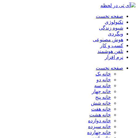
صفحه نخست
تکنولوژی
شیوه زندگی
وبگردی
هوش مصنوعی
کسب و کار
تلفن هوشمند
نرم افزار
صفحه نخست
خانه یک
خانه دو
خانه سه
خانه چهار
خانه پنج
خانه شش
خانه هفت
خانه هشت
خانه دوازده
خانه سیزده
خانه چهارده