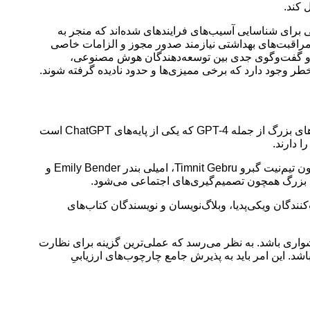
 کند.
برای شناسایی آسیب‌های فرایندهای شده‌اند که منجر به
و مراقبت‌های بهداشتی نیازمند صدور مجوز و الزامات خاصی
ث و گفت‌وگوی جدی بین توسعه‌دهندگان هوش مصنوعی،
ر وجود دارد که برخی ممیزی‌ها و حدود نادیده گرفته شوند.
مورد دیگری که در جلسه پرسش‌وپاسخ آلتمن بررسی نشد میزان سرمایه‌گذاری موردنیاز برای آموزش مدل‌های هوش مصنوعی در مقیاس‌های بزرگ از جمله GPT-4 که یکی از پایه‌های ChatGPT است
 دارند.
باتوجه‌به نبود شفافیت در داده‌های آموزشی مورداستفاده این شرکت‌ها، چندین نفر از کارشناسان درگیر در حوزه اخلاق هوش مصنوعی همچون تیم‌نیت گبرو Timnit Gebru، امیلی بندر Emily Bender و
ی بزرگ همچون تصمیم‌گیری‌های اجتماعی می‌شود.
کری تعداد زیادی از افراد مانند مشارکت‌کنندگان ویکی‌پدیا، وبلاگ‌نویسان و نویسندگان کتاب‌های
واری باشد. به نظر می‌رسد که عملی‌ترین گزینه برای نظارت
 این امر باید به پذیرش جامع چارچوب‌های ارزیابیِ