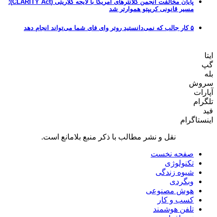
پایان مخالفت انجمن کلانترهای آمریکا با لایحه کلاریتی (CLARITY Act)؛
مسیر قانونی کریپتو هموارتر شد
۵ کار جالب که نمی‌دانستید روتر وای فای شما می‌تواند انجام دهد
ایتا
گپ
بله
سروش
آپارات
تلگرام
فید
اینستاگرام
نقل و نشر مطالب با ذکر منبع بلامانع است.
صفحه نخست
تکنولوژی
شیوه زندگی
وبگردی
هوش مصنوعی
کسب و کار
تلفن هوشمند