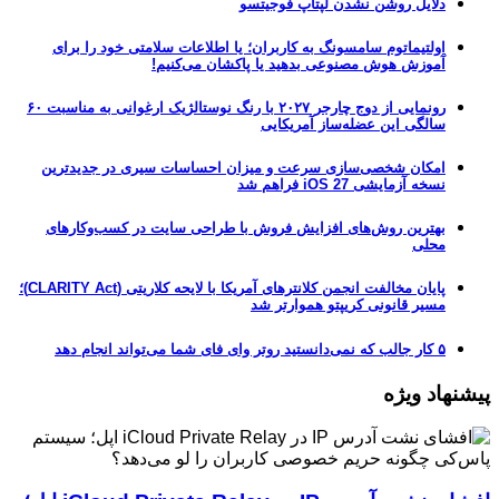
دلایل روشن نشدن لپتاپ فوجیتسو
اولتیماتوم سامسونگ به کاربران؛ یا اطلاعات سلامتی خود را برای
آموزش هوش مصنوعی بدهید یا پاکشان می‌کنیم!
رونمایی از دوج چارجر ۲۰۲۷ با رنگ نوستالژیک ارغوانی به مناسبت ۶۰
سالگی این عضله‌ساز آمریکایی
امکان شخصی‌سازی سرعت و میزان احساسات سیری در جدیدترین
نسخه آزمایشی iOS 27 فراهم شد
بهترین روش‌های افزایش فروش با طراحی سایت در کسب‌وکارهای
محلی
پایان مخالفت انجمن کلانترهای آمریکا با لایحه کلاریتی (CLARITY Act)؛
مسیر قانونی کریپتو هموارتر شد
۵ کار جالب که نمی‌دانستید روتر وای فای شما می‌تواند انجام دهد
پیشنهاد ویژه