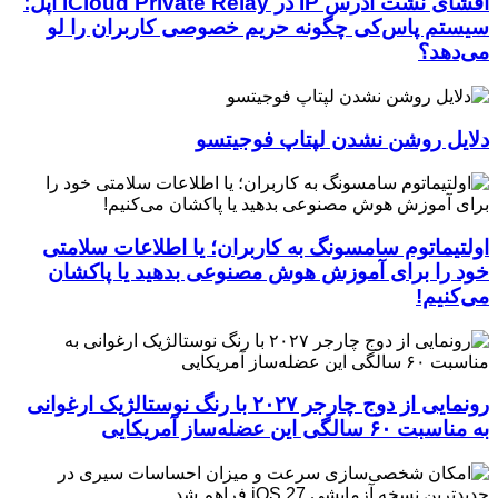
افشای نشت آدرس IP در iCloud Private Relay اپل؛
سیستم پاس‌کی چگونه حریم خصوصی کاربران را لو
می‌دهد؟
دلایل روشن نشدن لپتاپ فوجیتسو
اولتیماتوم سامسونگ به کاربران؛ یا اطلاعات سلامتی
خود را برای آموزش هوش مصنوعی بدهید یا پاکشان
می‌کنیم!
رونمایی از دوج چارجر ۲۰۲۷ با رنگ نوستالژیک ارغوانی
به مناسبت ۶۰ سالگی این عضله‌ساز آمریکایی