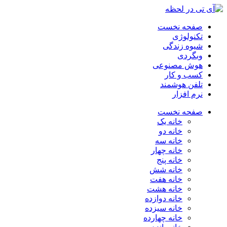
صفحه نخست
تکنولوژی
شیوه زندگی
وبگردی
هوش مصنوعی
کسب و کار
تلفن هوشمند
نرم افزار
صفحه نخست
خانه یک
خانه دو
خانه سه
خانه چهار
خانه پنج
خانه شش
خانه هفت
خانه هشت
خانه دوازده
خانه سیزده
خانه چهارده