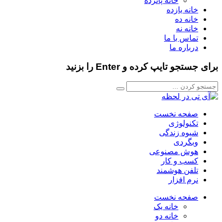
خانه پانزده
خانه یازده
خانه ده
خانه نه
تماس با ما
درباره ما
برای جستجو تایپ کرده و Enter را بزنید
صفحه نخست
تکنولوژی
شیوه زندگی
وبگردی
هوش مصنوعی
کسب و کار
تلفن هوشمند
نرم افزار
صفحه نخست
خانه یک
خانه دو