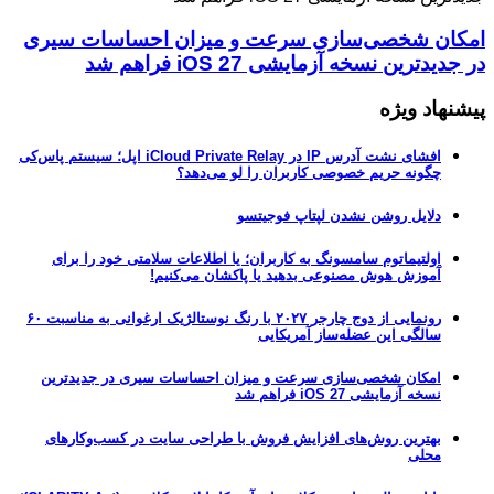
امکان شخصی‌سازی سرعت و میزان احساسات سیری
در جدیدترین نسخه آزمایشی iOS 27 فراهم شد
پیشنهاد ویژه
افشای نشت آدرس IP در iCloud Private Relay اپل؛ سیستم پاس‌کی
چگونه حریم خصوصی کاربران را لو می‌دهد؟
دلایل روشن نشدن لپتاپ فوجیتسو
اولتیماتوم سامسونگ به کاربران؛ یا اطلاعات سلامتی خود را برای
آموزش هوش مصنوعی بدهید یا پاکشان می‌کنیم!
رونمایی از دوج چارجر ۲۰۲۷ با رنگ نوستالژیک ارغوانی به مناسبت ۶۰
سالگی این عضله‌ساز آمریکایی
امکان شخصی‌سازی سرعت و میزان احساسات سیری در جدیدترین
نسخه آزمایشی iOS 27 فراهم شد
بهترین روش‌های افزایش فروش با طراحی سایت در کسب‌وکارهای
محلی