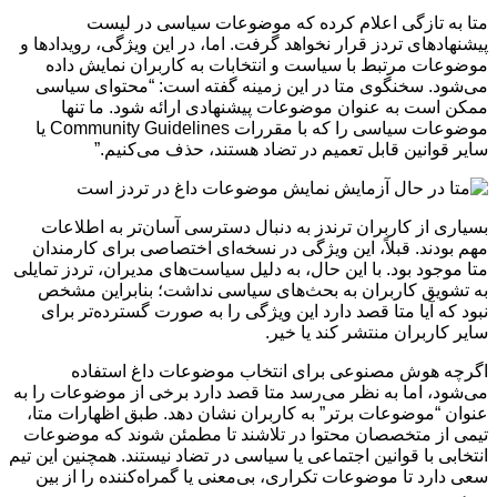
متا به تازگی اعلام کرده که موضوعات سیاسی در لیست
پیشنهادهای تردز قرار نخواهد گرفت. اما، در این ویژگی، رویدادها و
موضوعات مرتبط با سیاست و انتخابات به کاربران نمایش داده
می‌شود. سخنگوی متا در این زمینه گفته است: “محتوای سیاسی
ممکن است به عنوان موضوعات پیشنهادی ارائه شود. ما تنها
موضوعات سیاسی را که با مقررات Community Guidelines یا
سایر قوانین قابل تعمیم در تضاد هستند، حذف می‌کنیم.”
بسیاری از کاربران ترندز به دنبال دسترسی آسان‌تر به اطلاعات
مهم بودند. قبلاً، این ویژگی در نسخه‌ای اختصاصی برای کارمندان
متا موجود بود. با این حال، به دلیل سیاست‌های مدیران، تردز تمایلی
به تشویق کاربران به بحث‌های سیاسی نداشت؛ بنابراین مشخص
نبود که آیا متا قصد دارد این ویژگی را به صورت گسترده‌تر برای
سایر کاربران منتشر کند یا خیر.
اگرچه هوش مصنوعی برای انتخاب موضوعات داغ استفاده
می‌شود، اما به نظر می‌رسد متا قصد دارد برخی از موضوعات را به
عنوان “موضوعات برتر” به کاربران نشان دهد. طبق اظهارات متا،
تیمی از متخصصان محتوا در تلاشند تا مطمئن شوند که موضوعات
انتخابی با قوانین اجتماعی یا سیاسی در تضاد نیستند. همچنین این تیم
سعی دارد تا موضوعات تکراری، بی‌معنی یا گمراه‌کننده را از بین