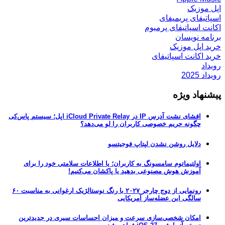
اپل موزیک
اسپاتیفای پریمیفای
اکانت اسپاتیفای پرمیوم
برنامه نویسان
خرید اپل موزیک
خرید اکانت اسپاتیفای
رویداد
رویداد 2025
پیشنهاد ویژه
افشای نشت آدرس IP در iCloud Private Relay اپل؛ سیستم پاس‌کی
چگونه حریم خصوصی کاربران را لو می‌دهد؟
دلایل روشن نشدن لپتاپ فوجیتسو
اولتیماتوم سامسونگ به کاربران؛ یا اطلاعات سلامتی خود را برای
آموزش هوش مصنوعی بدهید یا پاکشان می‌کنیم!
رونمایی از دوج چارجر ۲۰۲۷ با رنگ نوستالژیک ارغوانی به مناسبت ۶۰
سالگی این عضله‌ساز آمریکایی
امکان شخصی‌سازی سرعت و میزان احساسات سیری در جدیدترین