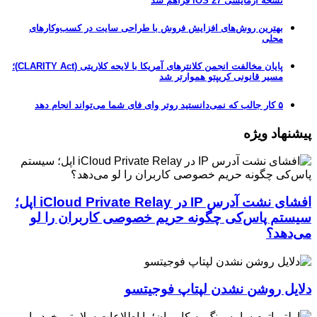
نسخه آزمایشی iOS 27 فراهم شد
بهترین روش‌های افزایش فروش با طراحی سایت در کسب‌وکارهای
محلی
پایان مخالفت انجمن کلانترهای آمریکا با لایحه کلاریتی (CLARITY Act)؛
مسیر قانونی کریپتو هموارتر شد
۵ کار جالب که نمی‌دانستید روتر وای فای شما می‌تواند انجام دهد
پیشنهاد ویژه
افشای نشت آدرس IP در iCloud Private Relay اپل؛
سیستم پاس‌کی چگونه حریم خصوصی کاربران را لو
می‌دهد؟
دلایل روشن نشدن لپتاپ فوجیتسو