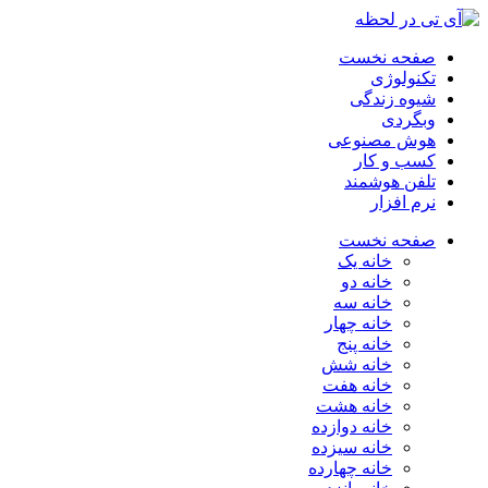
صفحه نخست
تکنولوژی
شیوه زندگی
وبگردی
هوش مصنوعی
کسب و کار
تلفن هوشمند
نرم افزار
صفحه نخست
خانه یک
خانه دو
خانه سه
خانه چهار
خانه پنج
خانه شش
خانه هفت
خانه هشت
خانه دوازده
خانه سیزده
خانه چهارده