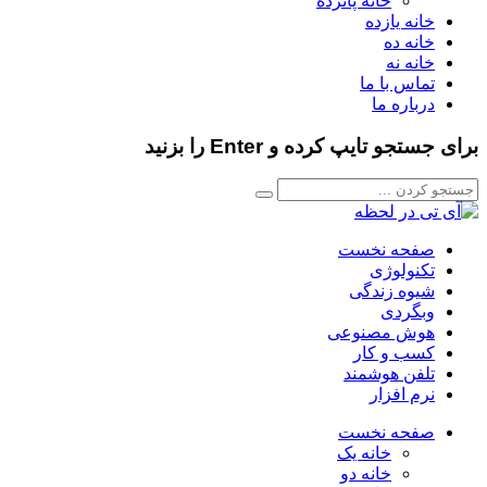
خانه پانزده
خانه یازده
خانه ده
خانه نه
تماس با ما
درباره ما
برای جستجو تایپ کرده و Enter را بزنید
صفحه نخست
تکنولوژی
شیوه زندگی
وبگردی
هوش مصنوعی
کسب و کار
تلفن هوشمند
نرم افزار
صفحه نخست
خانه یک
خانه دو