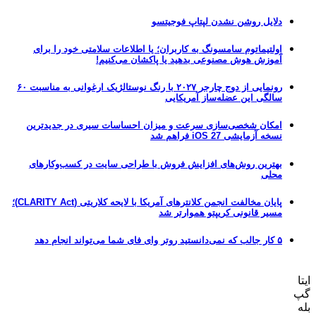
دلایل روشن نشدن لپتاپ فوجیتسو
اولتیماتوم سامسونگ به کاربران؛ یا اطلاعات سلامتی خود را برای
آموزش هوش مصنوعی بدهید یا پاکشان می‌کنیم!
رونمایی از دوج چارجر ۲۰۲۷ با رنگ نوستالژیک ارغوانی به مناسبت ۶۰
سالگی این عضله‌ساز آمریکایی
امکان شخصی‌سازی سرعت و میزان احساسات سیری در جدیدترین
نسخه آزمایشی iOS 27 فراهم شد
بهترین روش‌های افزایش فروش با طراحی سایت در کسب‌وکارهای
محلی
پایان مخالفت انجمن کلانترهای آمریکا با لایحه کلاریتی (CLARITY Act)؛
مسیر قانونی کریپتو هموارتر شد
۵ کار جالب که نمی‌دانستید روتر وای فای شما می‌تواند انجام دهد
ایتا
گپ
بله