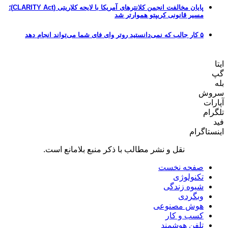
پایان مخالفت انجمن کلانترهای آمریکا با لایحه کلاریتی (CLARITY Act)؛
مسیر قانونی کریپتو هموارتر شد
۵ کار جالب که نمی‌دانستید روتر وای فای شما می‌تواند انجام دهد
ایتا
گپ
بله
سروش
آپارات
تلگرام
فید
اینستاگرام
نقل و نشر مطالب با ذکر منبع بلامانع است.
صفحه نخست
تکنولوژی
شیوه زندگی
وبگردی
هوش مصنوعی
کسب و کار
تلفن هوشمند