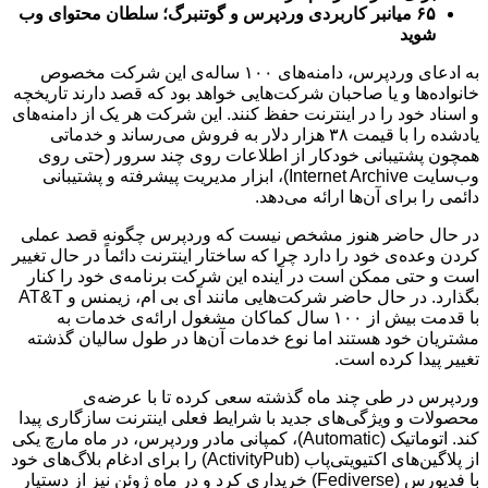
۶۵ میانبر کاربردی وردپرس و گوتنبرگ؛ سلطان محتوای وب
شوید
به ادعای وردپرس، دامنه‌های ۱۰۰ ساله‌ی این شرکت مخصوص
خانواده‌ها و یا صاحبان شرکت‌هایی خواهد بود که قصد دارند تاریخچه
و اسناد خود را در اینترنت حفظ کنند. این شرکت هر یک از دامنه‌های
یادشده را با قیمت ۳۸ هزار دلار به فروش می‌رساند و خدماتی
همچون پشتیبانی خودکار از اطلاعات روی چند سرور (حتی روی
وب‌سایت Internet Archive)، ابزار مدیریت پیشرفته و پشتیبانی
دائمی را برای آن‌ها ارائه می‌دهد.
در حال حاضر هنوز مشخص نیست که وردپرس چگونه قصد عملی
کردن وعده‌ی خود را دارد چرا که ساختار اینترنت دائماً در حال تغییر
است و حتی ممکن است در آینده این شرکت برنامه‌ی خود را کنار
بگذارد. در حال حاضر شرکت‌هایی مانند آی بی ام، زیمنس و AT&T
با قدمت بیش از ۱۰۰ سال کماکان مشغول ارائه‌ی خدمات به
مشتریان خود هستند اما نوع خدمات آن‌ها در طول سالیان گذشته
تغییر پیدا کرده است.
وردپرس در طی چند ماه گذشته سعی کرده تا با عرضه‌ی
محصولات و ویژگی‌های جدید با شرایط فعلی اینترنت سازگاری پیدا
کند. اتوماتیک (Automatic)، کمپانی مادر وردپرس، در ماه مارچ یکی
از پلاگین‌های اکتیویتی‌پاب (ActivityPub) را برای ادغام بلاگ‌های خود
با فدیورس (Fediverse) خریداری کرد و در ماه ژوئن نیز از دستیار