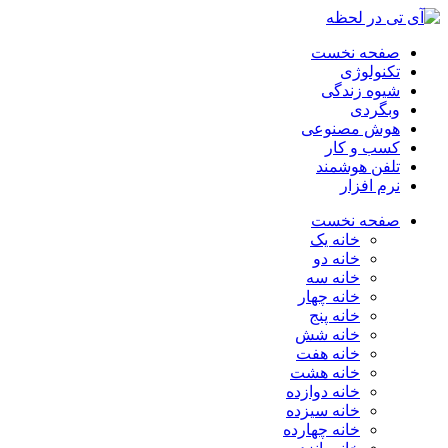
صفحه نخست
تکنولوژی
شیوه زندگی
وبگردی
هوش مصنوعی
کسب و کار
تلفن هوشمند
نرم افزار
صفحه نخست
خانه یک
خانه دو
خانه سه
خانه چهار
خانه پنج
خانه شش
خانه هفت
خانه هشت
خانه دوازده
خانه سیزده
خانه چهارده