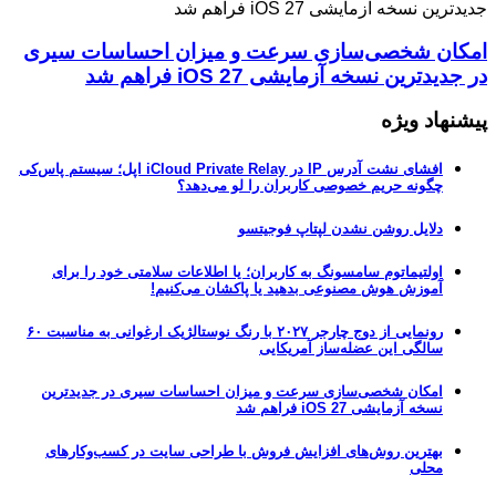
امکان شخصی‌سازی سرعت و میزان احساسات سیری
در جدیدترین نسخه آزمایشی iOS 27 فراهم شد
پیشنهاد ویژه
افشای نشت آدرس IP در iCloud Private Relay اپل؛ سیستم پاس‌کی
چگونه حریم خصوصی کاربران را لو می‌دهد؟
دلایل روشن نشدن لپتاپ فوجیتسو
اولتیماتوم سامسونگ به کاربران؛ یا اطلاعات سلامتی خود را برای
آموزش هوش مصنوعی بدهید یا پاکشان می‌کنیم!
رونمایی از دوج چارجر ۲۰۲۷ با رنگ نوستالژیک ارغوانی به مناسبت ۶۰
سالگی این عضله‌ساز آمریکایی
امکان شخصی‌سازی سرعت و میزان احساسات سیری در جدیدترین
نسخه آزمایشی iOS 27 فراهم شد
بهترین روش‌های افزایش فروش با طراحی سایت در کسب‌وکارهای
محلی