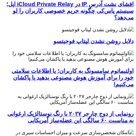
افشای نشت آدرس IP در iCloud Private Relay اپل؛
سیستم پاس‌کی چگونه حریم خصوصی کاربران را لو
می‌دهد؟
دلایل روشن نشدن لپتاپ فوجیتسو
اولتیماتوم سامسونگ به کاربران؛ یا اطلاعات سلامتی
خود را برای آموزش هوش مصنوعی بدهید یا پاکشان
می‌کنیم!
رونمایی از دوج چارجر ۲۰۲۷ با رنگ نوستالژیک ارغوانی
به مناسبت ۶۰ سالگی این عضله‌ساز آمریکایی