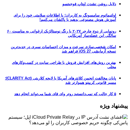
دلایل روشن نشدن لپتاپ فوجیتسو
اولتیماتوم سامسونگ به کاربران؛ یا اطلاعات سلامتی خود را برای
آموزش هوش مصنوعی بدهید یا پاکشان می‌کنیم!
رونمایی از دوج چارجر ۲۰۲۷ با رنگ نوستالژیک ارغوانی به مناسبت ۶۰
سالگی این عضله‌ساز آمریکایی
امکان شخصی‌سازی سرعت و میزان احساسات سیری در جدیدترین
نسخه آزمایشی iOS 27 فراهم شد
بهترین روش‌های افزایش فروش با طراحی سایت در کسب‌وکارهای
محلی
پایان مخالفت انجمن کلانترهای آمریکا با لایحه کلاریتی (CLARITY Act)؛
مسیر قانونی کریپتو هموارتر شد
۵ کار جالب که نمی‌دانستید روتر وای فای شما می‌تواند انجام دهد
پیشنهاد ویژه