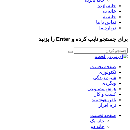
خانه پانزده
خانه یازده
خانه ده
خانه نه
تماس با ما
درباره ما
برای جستجو تایپ کرده و Enter را بزنید
صفحه نخست
تکنولوژی
شیوه زندگی
وبگردی
هوش مصنوعی
کسب و کار
تلفن هوشمند
نرم افزار
صفحه نخست
خانه یک
خانه دو