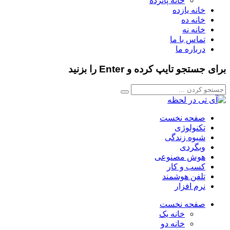
خانه پانزده
خانه یازده
خانه ده
خانه نه
تماس با ما
درباره ما
برای جستجو تایپ کرده و Enter را بزنید
صفحه نخست
تکنولوژی
شیوه زندگی
وبگردی
هوش مصنوعی
کسب و کار
تلفن هوشمند
نرم افزار
صفحه نخست
خانه یک
خانه دو