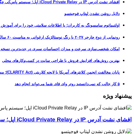
افشای نشت آدرس IP در iCloud Private Relay اپل؛ سیستم پاس‌کی چگونه حریم خصوصی کاربران را لو می‌دهد؟
دلایل روشن نشدن لپتاپ فوجیتسو
اولتیماتوم سامسونگ به کاربران؛ یا اطلاعات سلامتی خود را برای آموزش
رونمایی از دوج چارجر ۲۰۲۷ با رنگ نوستالژیک ارغوانی به مناسبت ۶۰ سالگی این عضله‌ساز آمریکایی
امکان شخصی‌سازی سرعت و میزان احساسات سیری در جدیدترین نسخه آزمایشی iOS 27
بهترین روش‌های افزایش فروش با طراحی سایت در کسب‌وکارهای محلی
پایان مخالفت انجمن کلانترهای آمریکا با لایحه کلاریتی (CLARITY Act)؛ مسیر قانونی کریپتو هموارتر شد
۵ کار جالب که نمی‌دانستید روتر وای فای شما می‌تواند انجام دهد
پیشنهاد ویژه
افشای نشت آدرس IP در iCloud Private Relay اپل؛ سیستم پاس‌کی چگونه حریم خصوصی کاربران را لو می‌دهد؟