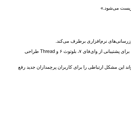
 ریست می‌شود.»
وزرسانی‌های نرم‌افزاری برطرف می‌کند.
نکته‌ای که گمانه‌زنی‌ها را بالا برده، این است که هر چهار مدل آیفون ۱۷ از تراشه سفارشی جدید اپل با نام N1 استفاده می‌کنند. این تراشه که برای پشتیبانی از وای‌فای ۷، بلوتوث ۶ و Thread طراحی
و باید دید آیا این به‌روزرسانی می‌تواند این مشکل ارتباطی را برای کاربران پرچمداران جدید رفع