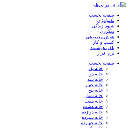
صفحه نخست
تکنولوژی
شیوه زندگی
وبگردی
هوش مصنوعی
کسب و کار
تلفن هوشمند
نرم افزار
صفحه نخست
خانه یک
خانه دو
خانه سه
خانه چهار
خانه پنج
خانه شش
خانه هفت
خانه هشت
خانه دوازده
خانه سیزده
خانه چهارده