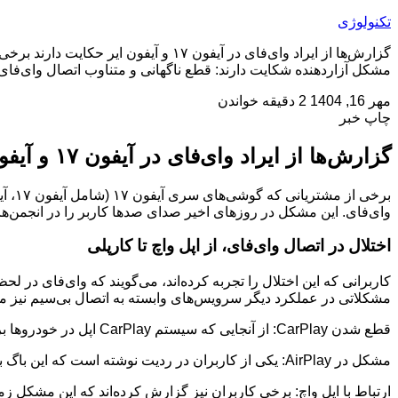
تکنولوژی
مشکل آزاردهنده شکایت دارند: قطع ناگهانی و متناوب اتصال وای‌فا
مهر 16, 1404
2 دقیقه خواندن
چاپ خبر
گزارش‌ها از ایراد وای‌فای در آیفون ۱۷ و آیفون ایر حکایت دارند
وای‌فای. این مشکل در روزهای اخیر صدای صدها کاربر را در انجمن‌های
اختلال در اتصال وای‌فای، از اپل واچ تا کارپلی
کاربرانی که این اختلال را تجربه کرده‌اند، می‌گویند که وای‌فای در
مشکلاتی در عملکرد دیگر سرویس‌های وابسته به اتصال بی‌سیم نیز م
قطع شدن CarPlay: از آنجایی که سیستم CarPlay اپل در خودروها برای اتصال از وای‌فای استفاده می‌کند، این مشکل می‌تواند عملکرد آن را مختل کند.
مشکل در AirPlay: یکی از کاربران در ردیت نوشته است که این باگ باعث شده تا سرویس AirPlay تقریباً غیرقابل استفاده شود.
ارتباط با اپل واچ: برخی کاربران نیز گزارش کرده‌اند که این مشکل 