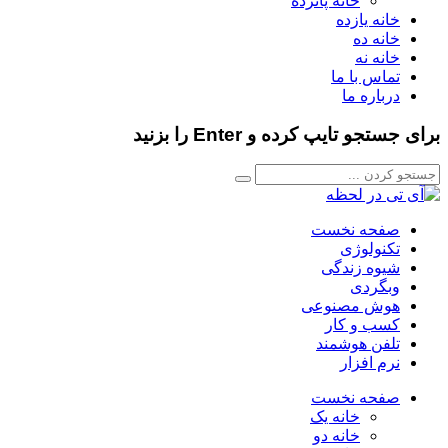
خانه پانزده
خانه یازده
خانه ده
خانه نه
تماس با ما
درباره ما
برای جستجو تایپ کرده و Enter را بزنید
صفحه نخست
تکنولوژی
شیوه زندگی
وبگردی
هوش مصنوعی
کسب و کار
تلفن هوشمند
نرم افزار
صفحه نخست
خانه یک
خانه دو