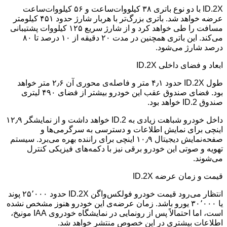
ID.2X با دو نوع باتری ۳۸ کیلووات‌ساعت و ۵۶ کیلووات‌ساعت
عرضه خواهد شد. باتری بزرگ‌تر با هربار شارژ حدود ۴۵۱ کیلومتر
مسافت را طی خواهد کرد و از شارژ سریع ۱۲۵ کیلووات پشتیبانی
می‌کند. این باتری همچنین در مدت ۲۰ دقیقه از ۱۰ درصد تا ۸۰
درصد شارژ می‌شود.
ابعاد و فضای داخلی ID.2X
طول ID.2X حدود ۴٫۱ متر و فاصله‌ی محوری آن ۲٫۶ متر خواهد
بود. فضای صندوق عقب این خودرو بیشتر از فضای ۴۹۰ لیتری
صندوق ID.2 خواهد بود.
داخل خودرو شباهت زیادی به ID.2 خواهد داشت و از نمایشگر ۱۲٫۹
اینچی برای نمایش اطلاعات و دسترسی به سرگرمی‌ها و
صفحه‌نمایش دیجیتال ۱۰٫۹ اینچی برای راننده بهره می‌برد. سیستم
تهویه و صوتی این خودرو برقی نیز با دکمه‌های فیزیکی کنترل
می‌شوند.
قیمت و زمان عرضه ID.2X
انتظار می‌رود قیمت خودرو فولکس‌واگن ID.2X حدود ۲۵٬۰۰۰ پوند
یا ۳۰٬۰۰۰ یورو باشد. زمان عرضه‌ی این خودرو هنوز مشخص نشده
است، اما احتمالاً پس از رونمایی در نمایشگاه خودروی IAA مونیخ،
اطلاعات بیشتری در این خصوص منتشر خواهد شد.