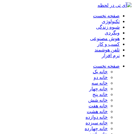
صفحه نخست
تکنولوژی
شیوه زندگی
وبگردی
هوش مصنوعی
کسب و کار
تلفن هوشمند
نرم افزار
صفحه نخست
خانه یک
خانه دو
خانه سه
خانه چهار
خانه پنج
خانه شش
خانه هفت
خانه هشت
خانه دوازده
خانه سیزده
خانه چهارده