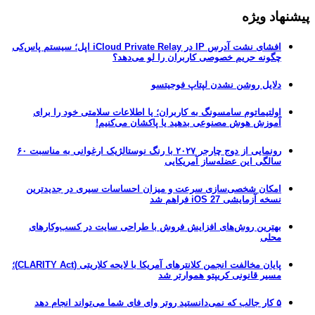
پیشنهاد ویژه
افشای نشت آدرس IP در iCloud Private Relay اپل؛ سیستم پاس‌کی
چگونه حریم خصوصی کاربران را لو می‌دهد؟
دلایل روشن نشدن لپتاپ فوجیتسو
اولتیماتوم سامسونگ به کاربران؛ یا اطلاعات سلامتی خود را برای
آموزش هوش مصنوعی بدهید یا پاکشان می‌کنیم!
رونمایی از دوج چارجر ۲۰۲۷ با رنگ نوستالژیک ارغوانی به مناسبت ۶۰
سالگی این عضله‌ساز آمریکایی
امکان شخصی‌سازی سرعت و میزان احساسات سیری در جدیدترین
نسخه آزمایشی iOS 27 فراهم شد
بهترین روش‌های افزایش فروش با طراحی سایت در کسب‌وکارهای
محلی
پایان مخالفت انجمن کلانترهای آمریکا با لایحه کلاریتی (CLARITY Act)؛
مسیر قانونی کریپتو هموارتر شد
۵ کار جالب که نمی‌دانستید روتر وای فای شما می‌تواند انجام دهد