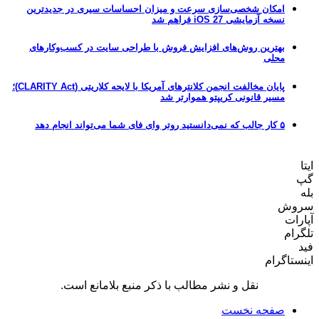
امکان شخصی‌سازی سرعت و میزان احساسات سیری در جدیدترین
نسخه آزمایشی iOS 27 فراهم شد
بهترین روش‌های افزایش فروش با طراحی سایت در کسب‌وکارهای
محلی
پایان مخالفت انجمن کلانترهای آمریکا با لایحه کلاریتی (CLARITY Act)؛
مسیر قانونی کریپتو هموارتر شد
۵ کار جالب که نمی‌دانستید روتر وای فای شما می‌تواند انجام دهد
ایتا
گپ
بله
سروش
آپارات
تلگرام
فید
اینستاگرام
نقل و نشر مطالب با ذکر منبع بلامانع است.
صفحه نخست