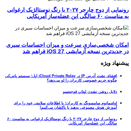
رونمایی از دوج چارجر ۲۰۲۷ با رنگ نوستالژیک ارغوانی
به مناسبت ۶۰ سالگی این عضله‌ساز آمریکایی
امکان شخصی‌سازی سرعت و میزان احساسات سیری
در جدیدترین نسخه آزمایشی iOS 27 فراهم شد
پیشنهاد ویژه
افشای نشت آدرس IP در iCloud Private Relay اپل؛ سیستم پاس‌کی
چگونه حریم خصوصی کاربران را لو می‌دهد؟
دلایل روشن نشدن لپتاپ فوجیتسو
اولتیماتوم سامسونگ به کاربران؛ یا اطلاعات سلامتی خود را برای
آموزش هوش مصنوعی بدهید یا پاکشان می‌کنیم!
رونمایی از دوج چارجر ۲۰۲۷ با رنگ نوستالژیک ارغوانی به مناسبت ۶۰
سالگی این عضله‌ساز آمریکایی