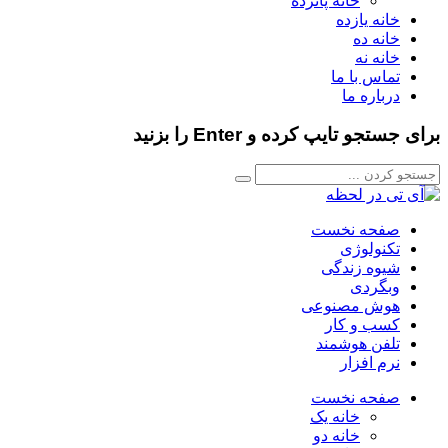
خانه پانزده
خانه یازده
خانه ده
خانه نه
تماس با ما
درباره ما
برای جستجو تایپ کرده و Enter را بزنید
صفحه نخست
تکنولوژی
شیوه زندگی
وبگردی
هوش مصنوعی
کسب و کار
تلفن هوشمند
نرم افزار
صفحه نخست
خانه یک
خانه دو