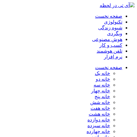
صفحه نخست
تکنولوژی
شیوه زندگی
وبگردی
هوش مصنوعی
کسب و کار
تلفن هوشمند
نرم افزار
صفحه نخست
خانه یک
خانه دو
خانه سه
خانه چهار
خانه پنج
خانه شش
خانه هفت
خانه هشت
خانه دوازده
خانه سیزده
خانه چهارده