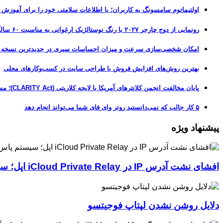
اولتیماتوم سامسونگ به کاربران؛ یا اطلاعات سلامتی خود را برای آموزش
رونمایی از دوج چارجر ۲۰۲۷ با رنگ نوستالژیک ارغوانی به مناسبت ۶۰ سالگی این عضله‌ساز آمریکایی
امکان شخصی‌سازی سرعت و میزان احساسات سیری در جدیدترین نسخه آزمایشی iOS 27
بهترین روش‌های افزایش فروش با طراحی سایت در کسب‌وکارهای محلی
پایان مخالفت انجمن کلانترهای آمریکا با لایحه کلاریتی (CLARITY Act)؛ مسیر قانونی کریپتو هموارتر شد
۵ کار جالب که نمی‌دانستید روتر وای فای شما می‌تواند انجام دهد
پیشنهاد ویژه
افشای نشت آدرس IP در iCloud Private Relay اپل؛ سیستم پاس‌کی چگونه حریم خصوصی کاربران را لو می‌دهد؟
دلایل روشن نشدن لپتاپ فوجیتسو