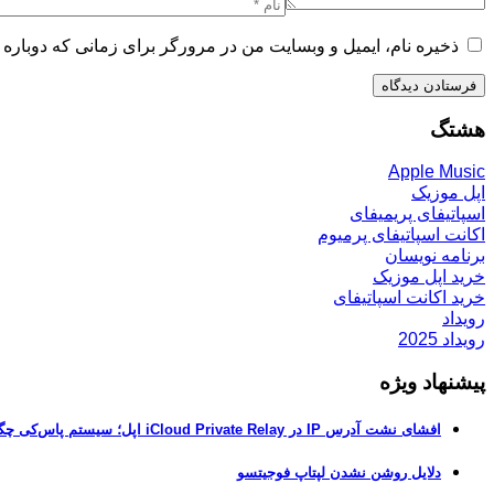
ذخیره نام، ایمیل و وبسایت من در مرورگر برای زمانی که دوباره 
هشتگ
Apple Music
اپل موزیک
اسپاتیفای پریمیفای
اکانت اسپاتیفای پرمیوم
برنامه نویسان
خرید اپل موزیک
خرید اکانت اسپاتیفای
رویداد
رویداد 2025
پیشنهاد ویژه
افشای نشت آدرس IP در iCloud Private Relay اپل؛ سیستم پاس‌کی چگونه حریم خصوصی کاربران را لو می‌دهد؟
دلایل روشن نشدن لپتاپ فوجیتسو