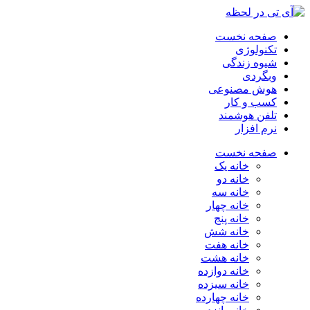
صفحه نخست
تکنولوژی
شیوه زندگی
وبگردی
هوش مصنوعی
کسب و کار
تلفن هوشمند
نرم افزار
صفحه نخست
خانه یک
خانه دو
خانه سه
خانه چهار
خانه پنج
خانه شش
خانه هفت
خانه هشت
خانه دوازده
خانه سیزده
خانه چهارده