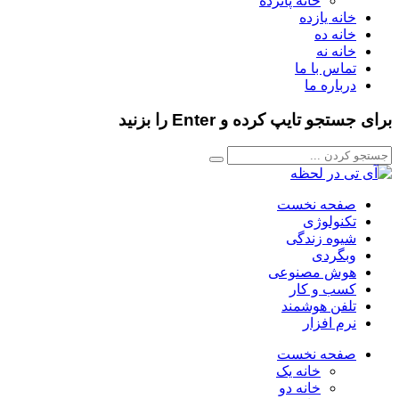
خانه پانزده
خانه یازده
خانه ده
خانه نه
تماس با ما
درباره ما
برای جستجو تایپ کرده و Enter را بزنید
صفحه نخست
تکنولوژی
شیوه زندگی
وبگردی
هوش مصنوعی
کسب و کار
تلفن هوشمند
نرم افزار
صفحه نخست
خانه یک
خانه دو