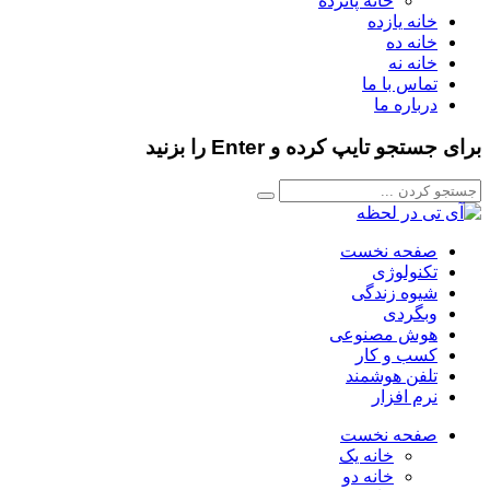
خانه پانزده
خانه یازده
خانه ده
خانه نه
تماس با ما
درباره ما
برای جستجو تایپ کرده و Enter را بزنید
صفحه نخست
تکنولوژی
شیوه زندگی
وبگردی
هوش مصنوعی
کسب و کار
تلفن هوشمند
نرم افزار
صفحه نخست
خانه یک
خانه دو