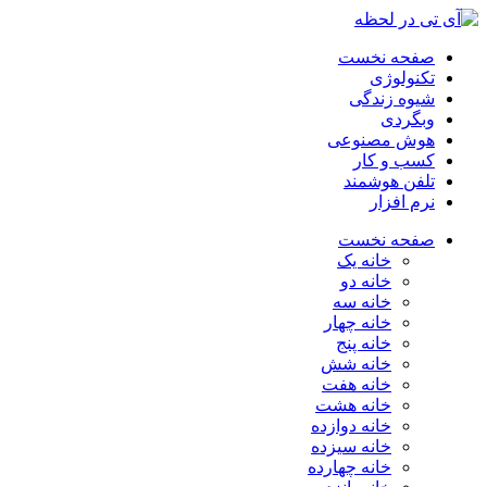
صفحه نخست
تکنولوژی
شیوه زندگی
وبگردی
هوش مصنوعی
کسب و کار
تلفن هوشمند
نرم افزار
صفحه نخست
خانه یک
خانه دو
خانه سه
خانه چهار
خانه پنج
خانه شش
خانه هفت
خانه هشت
خانه دوازده
خانه سیزده
خانه چهارده