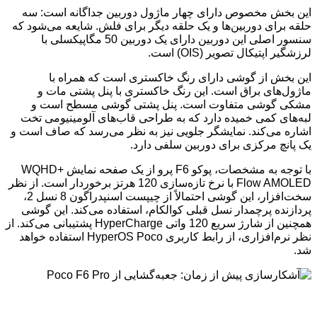
این بخش مخصوص دارای چهار ماژول دوربین جداگانه است: سه
حلقه برای دوربین‌ها و یک حلقه دیگر برای فلش. شایعه می‌شود که
سنسور اصلی این دوربین دارای یک دوربین 50 مگاپیکسلی با
لرزشگیر اپتیکال تصویر (OIS) است.
این بخش از گوشی دارای رنگ خاکستری است که همراه با
ماژول‌های براق است. این رنگ خاکستری با پنل پشتی مات و
مشکی گوشی متفاوت است. پنل پشتی گوشی مسطح است و
لبه‌های کمی خمیده دارد که به طراحی قاب‌های آلومینیومی تخت
اشاره می‌کند. نمایشگر جلویی نیز به نظر می‌رسد که صاف است و
یک پانچ مرکزی برای دوربین سلفی دارد.
با توجه به مشخصات، پوکو F6 پرو از یک صفحه نمایش WQHD+
Flow AMOLED با نرخ تازه‌سازی 120 هرتز برخوردار است. از نظر
سخت‌افزار، این گوشی احتمالاً از چیپست اسنپدراگون 8 نسل 2،
پردازنده پرچمدار نسل قبلی کوالکام، استفاده می‌کند. این گوشی
همچنین از شارژ سریع 120 واتی HyperCharge پشتیبانی می‌کند. از
نظر نرم‌افزاری، از رابط کاربری HyperOS Poco استفاده خواهد
شد.