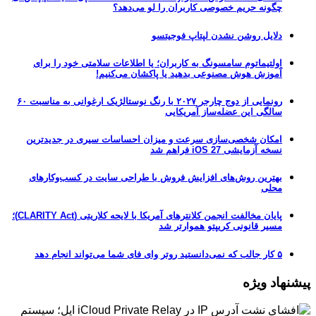
چگونه حریم خصوصی کاربران را لو می‌دهد؟
دلایل روشن نشدن لپتاپ فوجیتسو
اولتیماتوم سامسونگ به کاربران؛ یا اطلاعات سلامتی خود را برای
آموزش هوش مصنوعی بدهید یا پاکشان می‌کنیم!
رونمایی از دوج چارجر ۲۰۲۷ با رنگ نوستالژیک ارغوانی به مناسبت ۶۰
سالگی این عضله‌ساز آمریکایی
امکان شخصی‌سازی سرعت و میزان احساسات سیری در جدیدترین
نسخه آزمایشی iOS 27 فراهم شد
بهترین روش‌های افزایش فروش با طراحی سایت در کسب‌وکارهای
محلی
پایان مخالفت انجمن کلانترهای آمریکا با لایحه کلاریتی (CLARITY Act)؛
مسیر قانونی کریپتو هموارتر شد
۵ کار جالب که نمی‌دانستید روتر وای فای شما می‌تواند انجام دهد
پیشنهاد ویژه