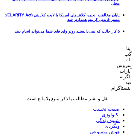
محلی
پایان مخالفت انجمن کلانترهای آمریکا با لایحه کلاریتی (CLARITY Act)؛
مسیر قانونی کریپتو هموارتر شد
۵ کار جالب که نمی‌دانستید روتر وای فای شما می‌تواند انجام دهد
ایتا
گپ
بله
سروش
آپارات
تلگرام
فید
اینستاگرام
نقل و نشر مطالب با ذکر منبع بلامانع است.
صفحه نخست
تکنولوژی
شیوه زندگی
وبگردی
هوش مصنوعی