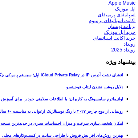
Apple Music
اپل موزیک
اسپاتیفای پریمیفای
اکانت اسپاتیفای پرمیوم
برنامه نویسان
خرید اپل موزیک
خرید اکانت اسپاتیفای
رویداد
رویداد 2025
پیشنهاد ویژه
افشای نشت آدرس IP در iCloud Private Relay اپل؛ سیستم پاس‌کی چگونه حریم خصوصی کاربران را لو می‌دهد؟
دلایل روشن نشدن لپتاپ فوجیتسو
اولتیماتوم سامسونگ به کاربران؛ یا اطلاعات سلامتی خود را برای آموزش
رونمایی از دوج چارجر ۲۰۲۷ با رنگ نوستالژیک ارغوانی به مناسبت ۶۰ سالگی این عضله‌ساز آمریکایی
امکان شخصی‌سازی سرعت و میزان احساسات سیری در جدیدترین نسخه آزمایشی iOS 27
بهترین روش‌های افزایش فروش با طراحی سایت در کسب‌وکارهای محلی