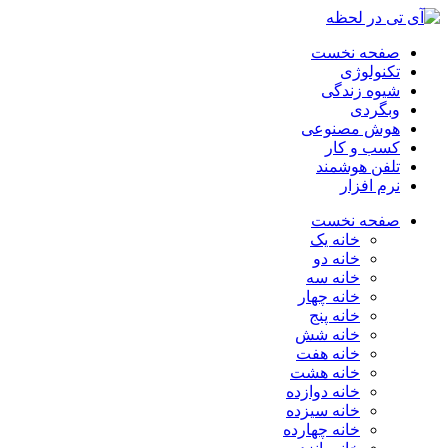
صفحه نخست
تکنولوژی
شیوه زندگی
وبگردی
هوش مصنوعی
کسب و کار
تلفن هوشمند
نرم افزار
صفحه نخست
خانه یک
خانه دو
خانه سه
خانه چهار
خانه پنج
خانه شش
خانه هفت
خانه هشت
خانه دوازده
خانه سیزده
خانه چهارده