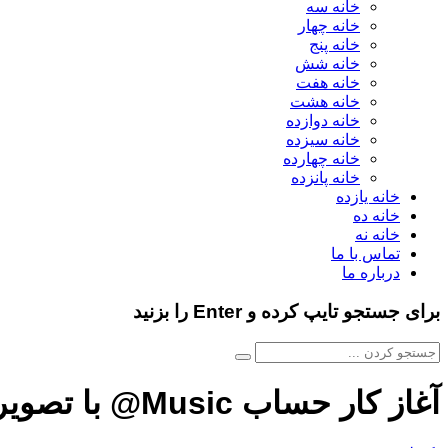
خانه سه
خانه چهار
خانه پنج
خانه شش
خانه هفت
خانه هشت
خانه دوازده
خانه سیزده
خانه چهارده
خانه پانزده
خانه یازده
خانه ده
خانه نه
تماس با ما
درباره ما
برای جستجو تایپ کرده و Enter را بزنید
آغاز کار حساب Music@ با تصویری از آلبوم قدیمی اد شیرن