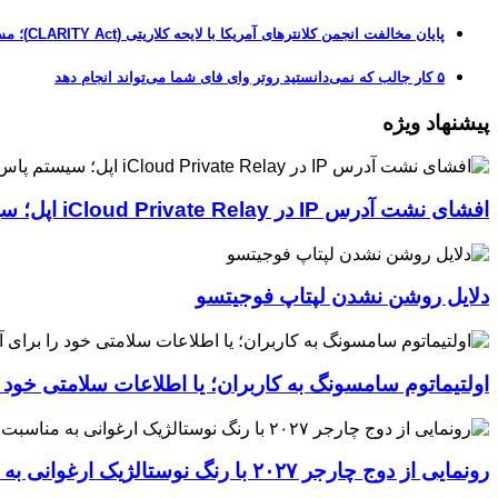
پایان مخالفت انجمن کلانترهای آمریکا با لایحه کلاریتی (CLARITY Act)؛ مسیر قانونی کریپتو هموارتر شد
۵ کار جالب که نمی‌دانستید روتر وای فای شما می‌تواند انجام دهد
پیشنهاد ویژه
افشای نشت آدرس IP در iCloud Private Relay اپل؛ سیستم پاس‌کی چگونه حریم خصوصی کاربران را لو می‌دهد؟
دلایل روشن نشدن لپتاپ فوجیتسو
اولتیماتوم سامسونگ به کاربران؛ یا اطلاعات سلامتی خود
رونمایی از دوج چارجر ۲۰۲۷ با رنگ نوستالژیک ارغوانی به مناسبت ۶۰ سالگی این عضله‌ساز آمریکایی