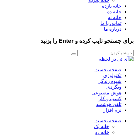
خانه پانزده
خانه یازده
خانه ده
خانه نه
تماس با ما
درباره ما
برای جستجو تایپ کرده و Enter را بزنید
صفحه نخست
تکنولوژی
شیوه زندگی
وبگردی
هوش مصنوعی
کسب و کار
تلفن هوشمند
نرم افزار
صفحه نخست
خانه یک
خانه دو