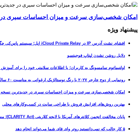
امکان شخصی‌سازی سرعت و میزان احساسات سیری در جدیدترین نسخ
پیشنهاد ویژه
افشای نشت آدرس IP در iCloud Private Relay اپل؛ سیستم پاس‌کی چگونه حریم خصوصی کاربران را لو می‌دهد؟
دلایل روشن نشدن لپتاپ فوجیتسو
اولتیماتوم سامسونگ به کاربران؛ یا اطلاعات سلامتی خود را برای آموزش
رونمایی از دوج چارجر ۲۰۲۷ با رنگ نوستالژیک ارغوانی به مناسبت ۶۰ سالگی این عضله‌ساز آمریکایی
امکان شخصی‌سازی سرعت و میزان احساسات سیری در جدیدترین نسخه آزمایشی iOS 27
بهترین روش‌های افزایش فروش با طراحی سایت در کسب‌وکارهای محلی
پایان مخالفت انجمن کلانترهای آمریکا با لایحه کلاریتی (CLARITY Act)؛ مسیر قانونی کریپتو هموارتر شد
۵ کار جالب که نمی‌دانستید روتر وای فای شما می‌تواند انجام دهد