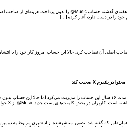
آغاز کار حساب Music@ با تصویری از آلبوم قدیمی اد شیرن X اوایل هفته‌ی گذشته
پلتفرم X صحبت کند
جرمی وات (Jeremy Vaught) صاحب قبلی حساب Music@ بود و به مدت ۱۶ سال این حساب را مدیریت 