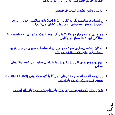
چگونه حریم خصوصی کاربران را لو می‌دهد؟
دلایل روشن نشدن لپتاپ فوجیتسو
اولتیماتوم سامسونگ به کاربران؛ یا اطلاعات سلامتی خود را برای
آموزش هوش مصنوعی بدهید یا پاکشان می‌کنیم!
رونمایی از دوج چارجر ۲۰۲۷ با رنگ نوستالژیک ارغوانی به مناسبت ۶۰
سالگی این عضله‌ساز آمریکایی
امکان شخصی‌سازی سرعت و میزان احساسات سیری در جدیدترین
نسخه آزمایشی iOS 27 فراهم شد
بهترین روش‌های افزایش فروش با طراحی سایت در کسب‌وکارهای
محلی
پایان مخالفت انجمن کلانترهای آمریکا با لایحه کلاریتی (CLARITY Act)؛
مسیر قانونی کریپتو هموارتر شد
۵ کار جالب که نمی‌دانستید روتر وای فای شما می‌تواند انجام دهد
ایتا
گپ
بله