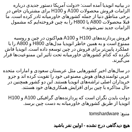
در بیانیه انویدیا آمده است: «دولت آمریکا دستور جدیدی درباره
الزامات فروش محصولات A100 و H100 برای مشتریان خاص در
برخی مناطق دنیا از جمله کشورهای خاورمیانه ثادر کرده است. ما
قبلا محصولات A800 یا H800 را به چین فروخته‌ایم که مشمول
الزامات جدید نمی‌شوند.»
فروش پردازنده‌های H100 و A100 هم‌اکنون در چین و روسیه
ممنوع است و به همین خاطر انویدیا مدل‌های H800 و A800 را با
عملکرد پایین‌تر برای فروش در چین توسعه داده است. انویدیا فاش
نکرده که کدام کشورهای خاورمیانه تحت تأثیر این ممنوعیت‌ها قرار
می‌گیرند.
در سال‌های اخیر کشورهایی مثل عربستان سعودی و امارات متحده
عربی توانمندی‌های هوش مصنوعی خود را تقویت کرده ‌اند و جزو
خریداران اصلی تراشه‌های انویدیا هستند. این دو کشور همچنین در
حال مذاکره با چین برای افزایش همکاری‌های خود هستند.
دولت بایدن نگران است که پردازنده‌های گرافیکی A100 و H100
انویدیا از طربق کشورهای خاورمیانه به دست چین برسد.
منبع: tomshardware
هیچ دیدگاهی درج نشده - اولین نفر باشید