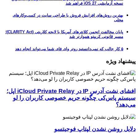
نسخه آزمایشی iOS 27 فراهم شد
بهترین روش‌های افزایش فروش با طراحی سایت در کسب‌وکارهای
محلی
پایان مخالفت انجمن کلانترهای آمریکا با لایحه کلاریتی (CLARITY Act)؛
مسیر قانونی کریپتو هموارتر شد
۵ کار جالب که نمی‌دانستید روتر وای فای شما می‌تواند انجام دهد
پیشنهاد ویژه
افشای نشت آدرس IP در iCloud Private Relay اپل؛
سیستم پاس‌کی چگونه حریم خصوصی کاربران را لو
می‌دهد؟
دلایل روشن نشدن لپتاپ فوجیتسو