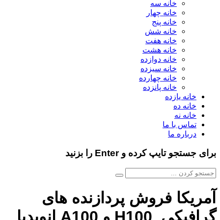
خانه سه
خانه چهار
خانه پنج
خانه شش
خانه هفت
خانه هشت
خانه دوازده
خانه سیزده
خانه چهارده
خانه پانزده
خانه یازده
خانه ده
خانه نه
تماس با ما
درباره ما
برای جستجو تایپ کرده و Enter را بزنید
آمریکا فروش پردازنده های
گرافیکی H100 و A100 انویدیا