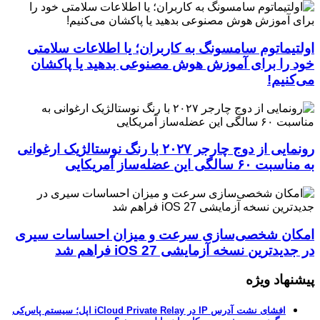
اولتیماتوم سامسونگ به کاربران؛ یا اطلاعات سلامتی
خود را برای آموزش هوش مصنوعی بدهید یا پاکشان
می‌کنیم!
رونمایی از دوج چارجر ۲۰۲۷ با رنگ نوستالژیک ارغوانی
به مناسبت ۶۰ سالگی این عضله‌ساز آمریکایی
امکان شخصی‌سازی سرعت و میزان احساسات سیری
در جدیدترین نسخه آزمایشی iOS 27 فراهم شد
پیشنهاد ویژه
افشای نشت آدرس IP در iCloud Private Relay اپل؛ سیستم پاس‌کی