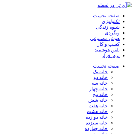
صفحه نخست
تکنولوژی
شیوه زندگی
وبگردی
هوش مصنوعی
کسب و کار
تلفن هوشمند
نرم افزار
صفحه نخست
خانه یک
خانه دو
خانه سه
خانه چهار
خانه پنج
خانه شش
خانه هفت
خانه هشت
خانه دوازده
خانه سیزده
خانه چهارده