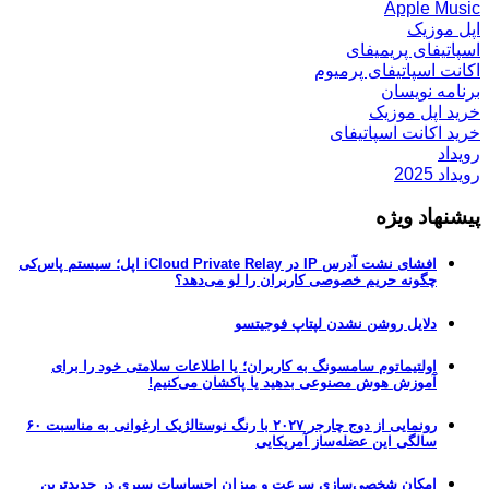
Apple Music
اپل موزیک
اسپاتیفای پریمیفای
اکانت اسپاتیفای پرمیوم
برنامه نویسان
خرید اپل موزیک
خرید اکانت اسپاتیفای
رویداد
رویداد 2025
پیشنهاد ویژه
افشای نشت آدرس IP در iCloud Private Relay اپل؛ سیستم پاس‌کی
چگونه حریم خصوصی کاربران را لو می‌دهد؟
دلایل روشن نشدن لپتاپ فوجیتسو
اولتیماتوم سامسونگ به کاربران؛ یا اطلاعات سلامتی خود را برای
آموزش هوش مصنوعی بدهید یا پاکشان می‌کنیم!
رونمایی از دوج چارجر ۲۰۲۷ با رنگ نوستالژیک ارغوانی به مناسبت ۶۰
سالگی این عضله‌ساز آمریکایی
امکان شخصی‌سازی سرعت و میزان احساسات سیری در جدیدترین