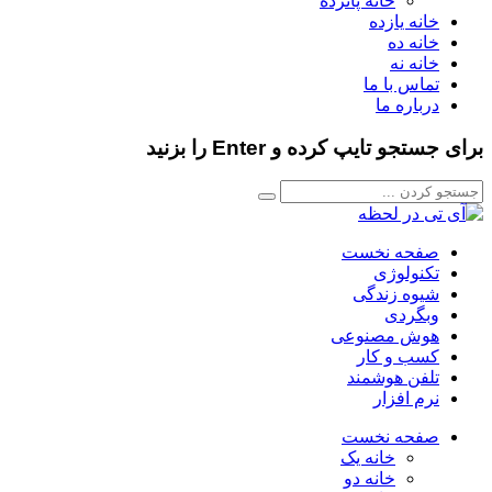
خانه پانزده
خانه یازده
خانه ده
خانه نه
تماس با ما
درباره ما
برای جستجو تایپ کرده و Enter را بزنید
صفحه نخست
تکنولوژی
شیوه زندگی
وبگردی
هوش مصنوعی
کسب و کار
تلفن هوشمند
نرم افزار
صفحه نخست
خانه یک
خانه دو