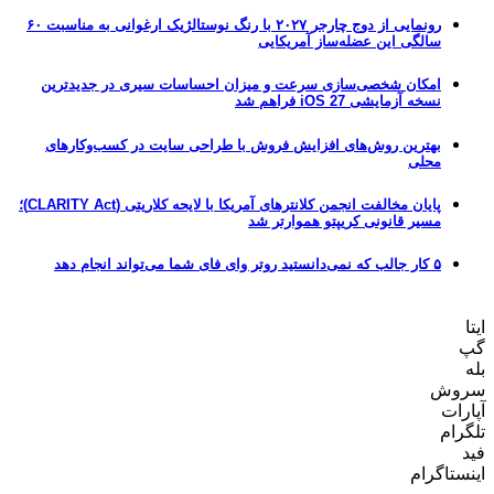
رونمایی از دوج چارجر ۲۰۲۷ با رنگ نوستالژیک ارغوانی به مناسبت ۶۰
سالگی این عضله‌ساز آمریکایی
امکان شخصی‌سازی سرعت و میزان احساسات سیری در جدیدترین
نسخه آزمایشی iOS 27 فراهم شد
بهترین روش‌های افزایش فروش با طراحی سایت در کسب‌وکارهای
محلی
پایان مخالفت انجمن کلانترهای آمریکا با لایحه کلاریتی (CLARITY Act)؛
مسیر قانونی کریپتو هموارتر شد
۵ کار جالب که نمی‌دانستید روتر وای فای شما می‌تواند انجام دهد
ش
ت
م
اگرام