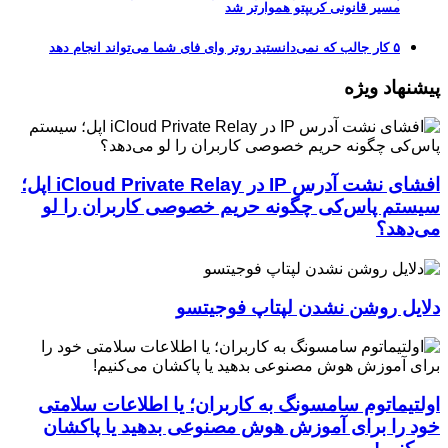
مسیر قانونی کریپتو هموارتر شد
۵ کار جالب که نمی‌دانستید روتر وای فای شما می‌تواند انجام دهد
هاد ویژه
افشای نشت آدرس IP در iCloud Private Relay اپل؛
م پاس‌کی چگونه حریم خصوصی کاربران را لو
هد؟
ل روشن نشدن لپتاپ فوجیتسو
یماتوم سامسونگ به کاربران؛ یا اطلاعات سلامتی
را برای آموزش هوش مصنوعی بدهید یا پاکشان