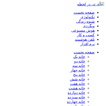
صفحه نخست
تکنولوژی
شیوه زندگی
وبگردی
هوش مصنوعی
کسب و کار
تلفن هوشمند
نرم افزار
صفحه نخست
خانه یک
خانه دو
خانه سه
خانه چهار
خانه پنج
خانه شش
خانه هفت
خانه هشت
خانه دوازده
خانه سیزده
خانه چهارده