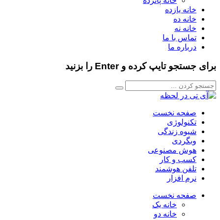
خانه پانزده
خانه یازده
خانه ده
خانه نه
تماس با ما
درباره ما
ستجو تایپ کرده و Enter را بزنید
صفحه نخست
تکنولوژی
شیوه زندگی
وبگردی
هوش مصنوعی
کسب و کار
تلفن هوشمند
نرم افزار
صفحه نخست
خانه یک
خانه دو