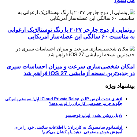
نیم!
رونمایی از دوج چارجر ۲۰۲۷ با رنگ نوستالژیک ارغوانی
لگی این عضله‌ساز آمریکایی
ن شخصی‌سازی سرعت و میزان احساسات سیری
دترین نسخه آزمایشی iOS 27 فراهم شد
هاد ویژه
افشای نشت آدرس IP در iCloud Private Relay اپل؛ سیستم پاس‌کی
چگونه حریم خصوصی کاربران را لو می‌دهد؟
دلایل روشن نشدن لپتاپ فوجیتسو
اولتیماتوم سامسونگ به کاربران؛ یا اطلاعات سلامتی خود را برای
آموزش هوش مصنوعی بدهید یا پاکشان می‌کنیم!