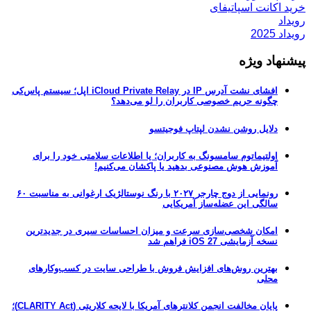
اکانت اسپاتیفای
د
20
هاد ویژه
افشای نشت آدرس IP در iCloud Private Relay اپل؛ سیستم پاس‌کی
چگونه حریم خصوصی کاربران را لو می‌دهد؟
دلایل روشن نشدن لپتاپ فوجیتسو
اولتیماتوم سامسونگ به کاربران؛ یا اطلاعات سلامتی خود را برای
آموزش هوش مصنوعی بدهید یا پاکشان می‌کنیم!
رونمایی از دوج چارجر ۲۰۲۷ با رنگ نوستالژیک ارغوانی به مناسبت ۶۰
سالگی این عضله‌ساز آمریکایی
امکان شخصی‌سازی سرعت و میزان احساسات سیری در جدیدترین
نسخه آزمایشی iOS 27 فراهم شد
بهترین روش‌های افزایش فروش با طراحی سایت در کسب‌وکارهای
محلی
پایان مخالفت انجمن کلانترهای آمریکا با لایحه کلاریتی (CLARITY Act)؛