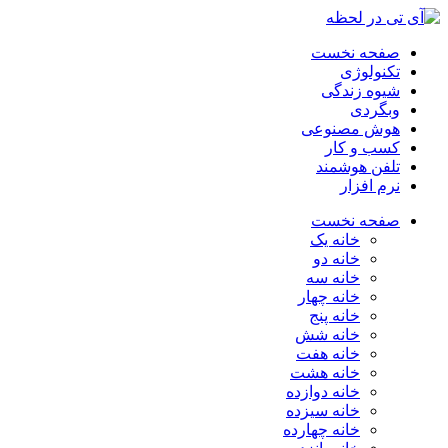
صفحه نخست
تکنولوژی
شیوه زندگی
وبگردی
هوش مصنوعی
کسب و کار
تلفن هوشمند
نرم افزار
صفحه نخست
خانه یک
خانه دو
خانه سه
خانه چهار
خانه پنج
خانه شش
خانه هفت
خانه هشت
خانه دوازده
خانه سیزده
خانه چهارده