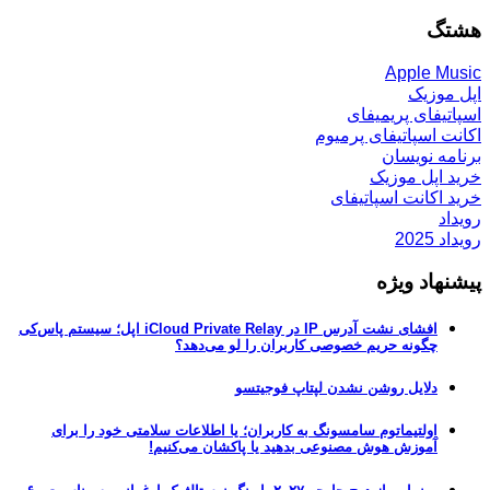
هشتگ
Apple Music
اپل موزیک
اسپاتیفای پریمیفای
اکانت اسپاتیفای پرمیوم
برنامه نویسان
خرید اپل موزیک
خرید اکانت اسپاتیفای
رویداد
رویداد 2025
پیشنهاد ویژه
افشای نشت آدرس IP در iCloud Private Relay اپل؛ سیستم پاس‌کی
چگونه حریم خصوصی کاربران را لو می‌دهد؟
دلایل روشن نشدن لپتاپ فوجیتسو
اولتیماتوم سامسونگ به کاربران؛ یا اطلاعات سلامتی خود را برای
آموزش هوش مصنوعی بدهید یا پاکشان می‌کنیم!