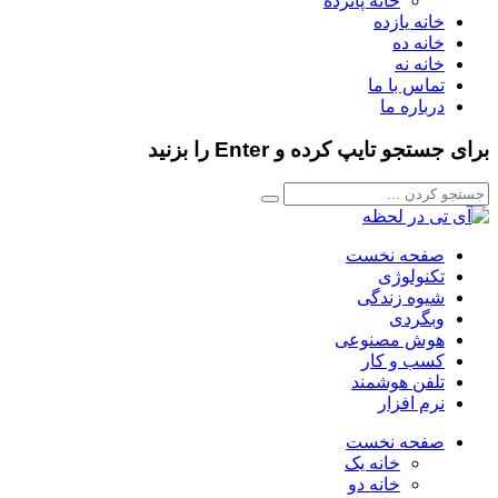
خانه پانزده
خانه یازده
خانه ده
خانه نه
تماس با ما
درباره ما
برای جستجو تایپ کرده و Enter را بزنید
صفحه نخست
تکنولوژی
شیوه زندگی
وبگردی
هوش مصنوعی
کسب و کار
تلفن هوشمند
نرم افزار
صفحه نخست
خانه یک
خانه دو