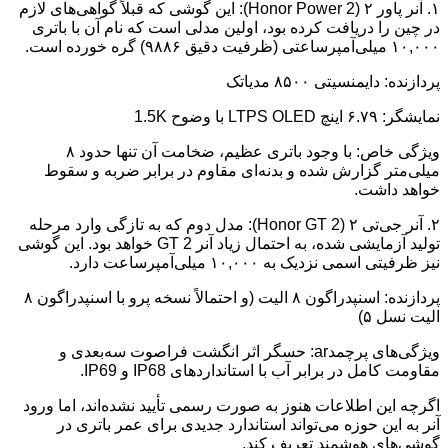
۱. آنر پاور ۲ (Honor Power 2): این گوشی که قبلاً گواهی‌های لازم
در چین را دریافت کرده بود، اولین مدلی است که نام آن با باتری
۱۰,۰۰۰ میلی‌آمپرساعتی (ظرفیت دقیق ۹۸۸۶) گره خورده است.
پردازنده: دایمنسیتی ۸۵۰۰ مدیاتک
نمایشگر: ۶.۷۹ اینچ LTPS OLED با وضوح 1.5K
ویژگی خاص: با وجود باتری عظیم، ضخامت آن تنها حدود ۸
میلی‌متر گزارش شده و بدنه‌ای مقاوم در برابر ضربه و سقوط
خواهد داشت.
۲. آنر جی‌تی ۲ (Honor GT 2): مدل دوم که به تازگی وارد مرحله
تولید آزمایشی شده، به احتمال زیاد آنر GT 2 خواهد بود. این گوشی
نیز ظرفیتی اسمی نزدیک به ۱۰,۰۰۰ میلی‌آمپرساعت دارد.
پردازنده: اسنپدراگون ۸ الیت (و احتمالاً نسخه پرو با اسنپدراگون ۸
الیت نسل ۵)
ویژگی‌های پرچمدar: حسگر اثر انگشت فراصوت سه‌بعدی و
مقاومت کامل در برابر آب با استانداردهای IP68 و IP69.
اگرچه این اطلاعات هنوز به صورت رسمی تأیید نشده‌اند، اما ورود
آنر به این حوزه می‌تواند استاندارد جدیدی برای عمر باتری در
گوشی‌های هوشمند تعریف کند.