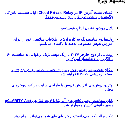
پیشنهاد ویژه
افشای نشت آدرس IP در iCloud Private Relay اپل؛ سیستم پاس‌کی
چگونه حریم خصوصی کاربران را لو می‌دهد؟
دلایل روشن نشدن لپتاپ فوجیتسو
اولتیماتوم سامسونگ به کاربران؛ یا اطلاعات سلامتی خود را برای
آموزش هوش مصنوعی بدهید یا پاکشان می‌کنیم!
رونمایی از دوج چارجر ۲۰۲۷ با رنگ نوستالژیک ارغوانی به مناسبت ۶۰
سالگی این عضله‌ساز آمریکایی
امکان شخصی‌سازی سرعت و میزان احساسات سیری در جدیدترین
نسخه آزمایشی iOS 27 فراهم شد
بهترین روش‌های افزایش فروش با طراحی سایت در کسب‌وکارهای
محلی
پایان مخالفت انجمن کلانترهای آمریکا با لایحه کلاریتی (CLARITY Act)؛
مسیر قانونی کریپتو هموارتر شد
۵ کار جالب که نمی‌دانستید روتر وای فای شما می‌تواند انجام دهد