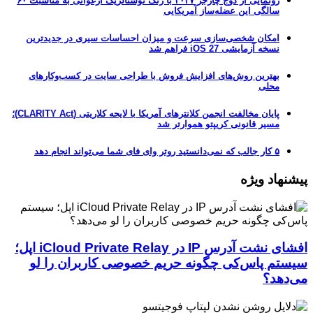
رونمایی از دوج چارجر ۲۰۲۷ با رنگ نوستالژیک ارغوانی به مناسبت ۶۰
سالگی این عضله‌ساز آمریکایی
امکان شخصی‌سازی سرعت و میزان احساسات سیری در جدیدترین
نسخه آزمایشی iOS 27 فراهم شد
بهترین روش‌های افزایش فروش با طراحی سایت در کسب‌وکارهای
محلی
پایان مخالفت انجمن کلانترهای آمریکا با لایحه کلاریتی (CLARITY Act)؛
مسیر قانونی کریپتو هموارتر شد
۵ کار جالب که نمی‌دانستید روتر وای فای شما می‌تواند انجام دهد
پیشنهاد ویژه
افشای نشت آدرس IP در iCloud Private Relay اپل؛
سیستم پاس‌کی چگونه حریم خصوصی کاربران را لو
می‌دهد؟