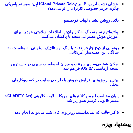
افشای نشت آدرس IP در iCloud Private Relay اپل؛ سیستم پاس‌کی
چگونه حریم خصوصی کاربران را لو می‌دهد؟
دلایل روشن نشدن لپتاپ فوجیتسو
اولتیماتوم سامسونگ به کاربران؛ یا اطلاعات سلامتی خود را برای
آموزش هوش مصنوعی بدهید یا پاکشان می‌کنیم!
رونمایی از دوج چارجر ۲۰۲۷ با رنگ نوستالژیک ارغوانی به مناسبت ۶۰
سالگی این عضله‌ساز آمریکایی
امکان شخصی‌سازی سرعت و میزان احساسات سیری در جدیدترین
نسخه آزمایشی iOS 27 فراهم شد
بهترین روش‌های افزایش فروش با طراحی سایت در کسب‌وکارهای
محلی
پایان مخالفت انجمن کلانترهای آمریکا با لایحه کلاریتی (CLARITY Act)؛
مسیر قانونی کریپتو هموارتر شد
۵ کار جالب که نمی‌دانستید روتر وای فای شما می‌تواند انجام دهد
پیشنهاد ویژه