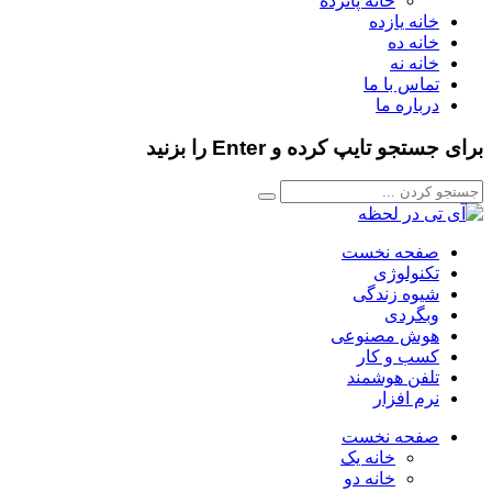
خانه پانزده
خانه یازده
خانه ده
خانه نه
تماس با ما
درباره ما
برای جستجو تایپ کرده و Enter را بزنید
صفحه نخست
تکنولوژی
شیوه زندگی
وبگردی
هوش مصنوعی
کسب و کار
تلفن هوشمند
نرم افزار
صفحه نخست
خانه یک
خانه دو