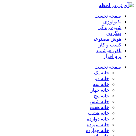
صفحه نخست
تکنولوژی
شیوه زندگی
وبگردی
هوش مصنوعی
کسب و کار
تلفن هوشمند
نرم افزار
صفحه نخست
خانه یک
خانه دو
خانه سه
خانه چهار
خانه پنج
خانه شش
خانه هفت
خانه هشت
خانه دوازده
خانه سیزده
خانه چهارده