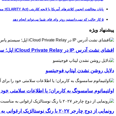
پایان مخالفت انجمن کلانترهای آمریکا با لایحه کلاریتی (CLARITY Act)؛ مسیر قانونی کریپتو هموارتر شد
۵ کار جالب که نمی‌دانستید روتر وای فای شما می‌تواند انجام دهد
پیشنهاد ویژه
افشای نشت آدرس IP در iCloud Private Relay اپل؛ سیستم پاس‌کی چگونه حریم خصوصی کاربران را لو می‌دهد؟
دلایل روشن نشدن لپتاپ فوجیتسو
اولتیماتوم سامسونگ به کاربران؛ یا اطلاعات سلامتی خود
رونمایی از دوج چارجر ۲۰۲۷ با رنگ نوستالژیک ارغوانی به مناسبت ۶۰ سالگی این عضله‌ساز آمریکایی