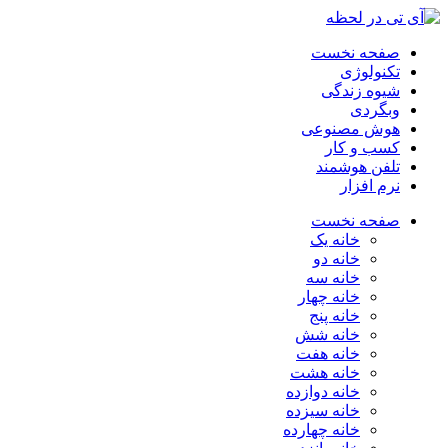
صفحه نخست
تکنولوژی
شیوه زندگی
وبگردی
هوش مصنوعی
کسب و کار
تلفن هوشمند
نرم افزار
صفحه نخست
خانه یک
خانه دو
خانه سه
خانه چهار
خانه پنج
خانه شش
خانه هفت
خانه هشت
خانه دوازده
خانه سیزده
خانه چهارده