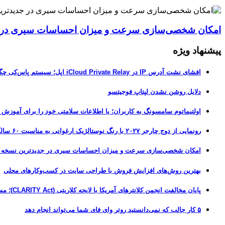
امکان شخصی‌سازی سرعت و میزان احساسات سیری در جدیدترین نسخ
پیشنهاد ویژه
افشای نشت آدرس IP در iCloud Private Relay اپل؛ سیستم پاس‌کی چگونه حریم خصوصی کاربران را لو می‌دهد؟
دلایل روشن نشدن لپتاپ فوجیتسو
اولتیماتوم سامسونگ به کاربران؛ یا اطلاعات سلامتی خود را برای آموزش
رونمایی از دوج چارجر ۲۰۲۷ با رنگ نوستالژیک ارغوانی به مناسبت ۶۰ سالگی این عضله‌ساز آمریکایی
امکان شخصی‌سازی سرعت و میزان احساسات سیری در جدیدترین نسخه آزمایشی iOS 27
بهترین روش‌های افزایش فروش با طراحی سایت در کسب‌وکارهای محلی
پایان مخالفت انجمن کلانترهای آمریکا با لایحه کلاریتی (CLARITY Act)؛ مسیر قانونی کریپتو هموارتر شد
۵ کار جالب که نمی‌دانستید روتر وای فای شما می‌تواند انجام دهد