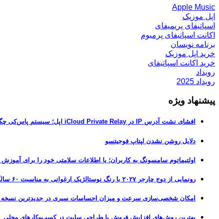
Apple Music
اپل موزیک
اسپاتیفای پریمیفای
اکانت اسپاتیفای پرمیوم
برنامه نویسان
خرید اپل موزیک
خرید اکانت اسپاتیفای
رویداد
رویداد 2025
پیشنهاد ویژه
افشای نشت آدرس IP در iCloud Private Relay اپل؛ سیستم پاس‌کی چگونه حریم خصوصی کاربران را لو می‌دهد؟
دلایل روشن نشدن لپتاپ فوجیتسو
اولتیماتوم سامسونگ به کاربران؛ یا اطلاعات سلامتی خود را برای آموزش
رونمایی از دوج چارجر ۲۰۲۷ با رنگ نوستالژیک ارغوانی به مناسبت ۶۰ سالگی این عضله‌ساز آمریکایی
امکان شخصی‌سازی سرعت و میزان احساسات سیری در جدیدترین نسخه آزمایشی iOS 27
بهترین روش‌های افزایش فروش با طراحی سایت در کسب‌وکارهای محلی