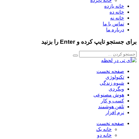
خانه پانزده
خانه یازده
خانه ده
خانه نه
تماس با ما
درباره ما
برای جستجو تایپ کرده و Enter را بزنید
صفحه نخست
تکنولوژی
شیوه زندگی
وبگردی
هوش مصنوعی
کسب و کار
تلفن هوشمند
نرم افزار
صفحه نخست
خانه یک
خانه دو