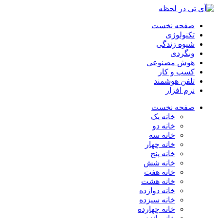
صفحه نخست
تکنولوژی
شیوه زندگی
وبگردی
هوش مصنوعی
کسب و کار
تلفن هوشمند
نرم افزار
صفحه نخست
خانه یک
خانه دو
خانه سه
خانه چهار
خانه پنج
خانه شش
خانه هفت
خانه هشت
خانه دوازده
خانه سیزده
خانه چهارده