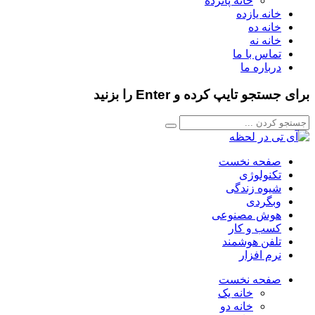
خانه پانزده
خانه یازده
خانه ده
خانه نه
تماس با ما
درباره ما
برای جستجو تایپ کرده و Enter را بزنید
صفحه نخست
تکنولوژی
شیوه زندگی
وبگردی
هوش مصنوعی
کسب و کار
تلفن هوشمند
نرم افزار
صفحه نخست
خانه یک
خانه دو