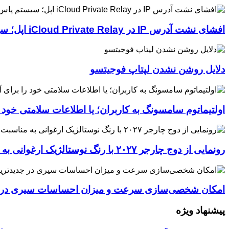
افشای نشت آدرس IP در iCloud Private Relay اپل؛ سیستم پاس‌کی چگونه حریم خصوصی کاربران را لو می‌دهد؟
دلایل روشن نشدن لپتاپ فوجیتسو
اولتیماتوم سامسونگ به کاربران؛ یا اطلاعات سلامتی خود
رونمایی از دوج چارجر ۲۰۲۷ با رنگ نوستالژیک ارغوانی به مناسبت ۶۰ سالگی این عضله‌ساز آمریکایی
امکان شخصی‌سازی سرعت و میزان احساسات سیری در جدیدترین نسخ
پیشنهاد ویژه