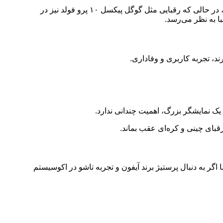
گزارش‌ها حاکی از آن است که اپل با وجود سال‌ها تحقیق، هنوز نتوانسته مشکل چین‌خوردگی نمایشگر را به طور کامل حل کند. علاوه بر این، در حالی که رقبایی مثل گوگل پیکسل ۱۰ پرو فولد نیز در
ا به نظر می‌رسد.
د، تجربه کاربری و وفاداری.
کسی زد فولد ۷ (و نسخه بعدی آن زد فولد ۸) انتخاب بی‌رقیب شماست. اما اگر به دنبال پرستیژ برند آیفون و تجربه تاشو در اکوسیستم