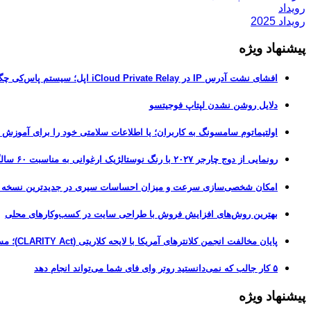
رویداد
رویداد 2025
پیشنهاد ویژه
افشای نشت آدرس IP در iCloud Private Relay اپل؛ سیستم پاس‌کی چگونه حریم خصوصی کاربران را لو می‌دهد؟
دلایل روشن نشدن لپتاپ فوجیتسو
اولتیماتوم سامسونگ به کاربران؛ یا اطلاعات سلامتی خود را برای آموزش
رونمایی از دوج چارجر ۲۰۲۷ با رنگ نوستالژیک ارغوانی به مناسبت ۶۰ سالگی این عضله‌ساز آمریکایی
امکان شخصی‌سازی سرعت و میزان احساسات سیری در جدیدترین نسخه آزمایشی iOS 27
بهترین روش‌های افزایش فروش با طراحی سایت در کسب‌وکارهای محلی
پایان مخالفت انجمن کلانترهای آمریکا با لایحه کلاریتی (CLARITY Act)؛ مسیر قانونی کریپتو هموارتر شد
۵ کار جالب که نمی‌دانستید روتر وای فای شما می‌تواند انجام دهد
پیشنهاد ویژه