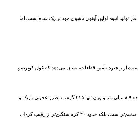
اپل بالاخره به فاز تولید انبوه اولین آیفون تاشوی خود نزدیک شده است. اما
رسیده از زنجیره تأمین قطعات، نشان می‌دهد که غول کوپرتینو
طبق اطلاعات فاش شده، سامسونگ با معرفی گلکسی زد فولد ۷ استانداردهای جدیدی را تعریف کرده است. این گوشی با ضخامت خیره‌کننده ۸.۹ میلی‌متر و وزن تنها ۲۱۵ گرم، به طرز عجیبی باریک و
در مقابل، اولین آیفون تاشو احتمالاً ضخامتی بین ۹.۵ تا ۱۰ میلی‌متر خواهد داشت و وزن آن به ۲۵۵ گرم می‌رسد. این یعنی آیفون تاشو نه تنها ضخیم‌تر است، بلکه حدود ۴۰ گرم سنگین‌تر از رقیب کره‌ای