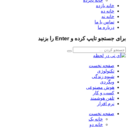
خانه پانزده
خانه یازده
خانه ده
خانه نه
تماس با ما
درباره ما
برای جستجو تایپ کرده و Enter را بزنید
صفحه نخست
تکنولوژی
شیوه زندگی
وبگردی
هوش مصنوعی
کسب و کار
تلفن هوشمند
نرم افزار
صفحه نخست
خانه یک
خانه دو