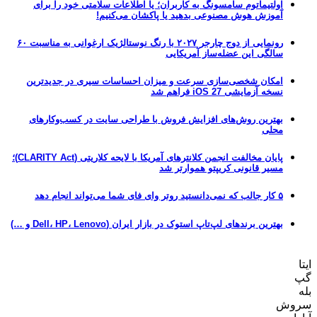
اولتیماتوم سامسونگ به کاربران؛ یا اطلاعات سلامتی خود را برای
آموزش هوش مصنوعی بدهید یا پاکشان می‌کنیم!
رونمایی از دوج چارجر ۲۰۲۷ با رنگ نوستالژیک ارغوانی به مناسبت ۶۰
سالگی این عضله‌ساز آمریکایی
امکان شخصی‌سازی سرعت و میزان احساسات سیری در جدیدترین
نسخه آزمایشی iOS 27 فراهم شد
بهترین روش‌های افزایش فروش با طراحی سایت در کسب‌وکارهای
محلی
پایان مخالفت انجمن کلانترهای آمریکا با لایحه کلاریتی (CLARITY Act)؛
مسیر قانونی کریپتو هموارتر شد
۵ کار جالب که نمی‌دانستید روتر وای فای شما می‌تواند انجام دهد
بهترین برندهای لپ‌تاپ استوک در بازار ایران (Dell، HP، Lenovo و …)
ایتا
گپ
بله
سروش