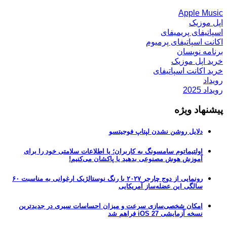
Apple Music
اپل موزیک
اسپاتیفای پریمیفای
اکانت اسپاتیفای پرمیوم
برنامه نویسان
خرید اپل موزیک
خرید اکانت اسپاتیفای
رویداد
رویداد 2025
پیشنهاد ویژه
دلایل روشن نشدن لپتاپ فوجیتسو
اولتیماتوم سامسونگ به کاربران؛ یا اطلاعات سلامتی خود را برای
آموزش هوش مصنوعی بدهید یا پاکشان می‌کنیم!
رونمایی از دوج چارجر ۲۰۲۷ با رنگ نوستالژیک ارغوانی به مناسبت ۶۰
سالگی این عضله‌ساز آمریکایی
امکان شخصی‌سازی سرعت و میزان احساسات سیری در جدیدترین
نسخه آزمایشی iOS 27 فراهم شد