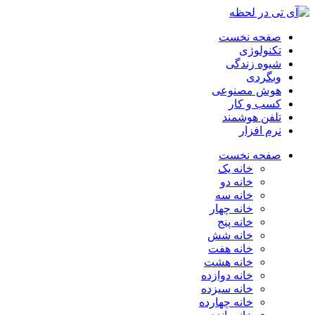
صفحه نخست
تکنولوژی
شیوه زندگی
وبگردی
هوش مصنوعی
کسب و کار
تلفن هوشمند
نرم افزار
صفحه نخست
خانه یک
خانه دو
خانه سه
خانه چهار
خانه پنج
خانه شش
خانه هفت
خانه هشت
خانه دوازده
خانه سیزده
خانه چهارده