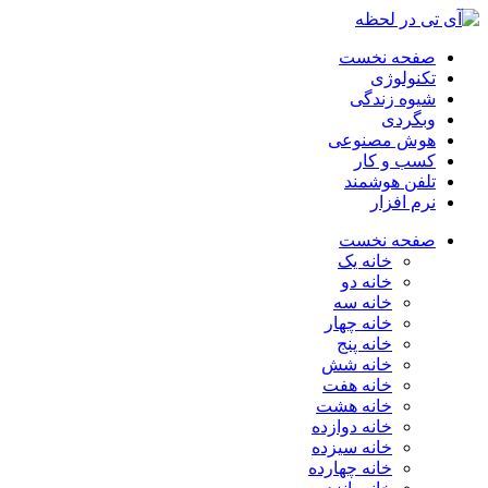
صفحه نخست
تکنولوژی
شیوه زندگی
وبگردی
هوش مصنوعی
کسب و کار
تلفن هوشمند
نرم افزار
صفحه نخست
خانه یک
خانه دو
خانه سه
خانه چهار
خانه پنج
خانه شش
خانه هفت
خانه هشت
خانه دوازده
خانه سیزده
خانه چهارده