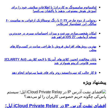
اولتیماتوم سامسونگ به کاربران؛ یا اطلاعات سلامتی خود را برای
آموزش هوش مصنوعی بدهید یا پاکشان می‌کنیم!
رونمایی از دوج چارجر ۲۰۲۷ با رنگ نوستالژیک ارغوانی به مناسبت ۶۰
سالگی این عضله‌ساز آمریکایی
امکان شخصی‌سازی سرعت و میزان احساسات سیری در جدیدترین
نسخه آزمایشی iOS 27 فراهم شد
بهترین روش‌های افزایش فروش با طراحی سایت در کسب‌وکارهای
محلی
پایان مخالفت انجمن کلانترهای آمریکا با لایحه کلاریتی (CLARITY Act)؛
مسیر قانونی کریپتو هموارتر شد
۵ کار جالب که نمی‌دانستید روتر وای فای شما می‌تواند انجام دهد
پیشنهاد ویژه
افشای نشت آدرس IP در iCloud Private Relay اپل؛