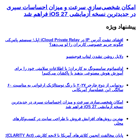
امکان شخصی‌سازی سرعت و میزان احساسات سیری
در جدیدترین نسخه آزمایشی iOS 27 فراهم شد
پیشنهاد ویژه
افشای نشت آدرس IP در iCloud Private Relay اپل؛ سیستم پاس‌کی
چگونه حریم خصوصی کاربران را لو می‌دهد؟
دلایل روشن نشدن لپتاپ فوجیتسو
اولتیماتوم سامسونگ به کاربران؛ یا اطلاعات سلامتی خود را برای
آموزش هوش مصنوعی بدهید یا پاکشان می‌کنیم!
رونمایی از دوج چارجر ۲۰۲۷ با رنگ نوستالژیک ارغوانی به مناسبت ۶۰
سالگی این عضله‌ساز آمریکایی
امکان شخصی‌سازی سرعت و میزان احساسات سیری در جدیدترین
نسخه آزمایشی iOS 27 فراهم شد
بهترین روش‌های افزایش فروش با طراحی سایت در کسب‌وکارهای
محلی
پایان مخالفت انجمن کلانترهای آمریکا با لایحه کلاریتی (CLARITY Act)؛