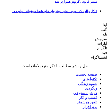
مسیر قانونی کریپتو هموارتر شد
۵ کار جالب که نمی‌دانستید روتر وای فای شما می‌تواند انجام دهد
ایتا
گپ
بله
سروش
آپارات
تلگرام
فید
اینستاگرام
نقل و نشر مطالب با ذکر منبع بلامانع است.
صفحه نخست
تکنولوژی
شیوه زندگی
وبگردی
هوش مصنوعی
کسب و کار
تلفن هوشمند
نرم افزار