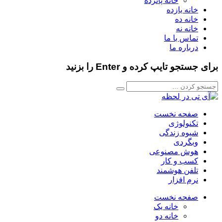
خانه پانزده
خانه یازده
خانه ده
خانه نه
تماس با ما
درباره ما
برای جستجو تایپ کرده و Enter را بزنید
صفحه نخست
تکنولوژی
شیوه زندگی
وبگردی
هوش مصنوعی
کسب و کار
تلفن هوشمند
نرم افزار
صفحه نخست
خانه یک
خانه دو