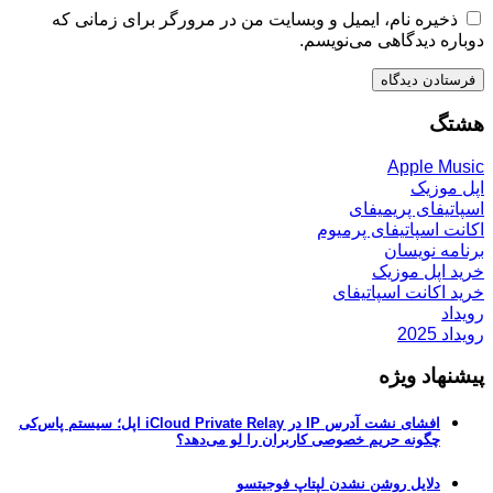
ذخیره نام، ایمیل و وبسایت من در مرورگر برای زمانی که
دوباره دیدگاهی می‌نویسم.
هشتگ
Apple Music
اپل موزیک
اسپاتیفای پریمیفای
اکانت اسپاتیفای پرمیوم
برنامه نویسان
خرید اپل موزیک
خرید اکانت اسپاتیفای
رویداد
رویداد 2025
پیشنهاد ویژه
افشای نشت آدرس IP در iCloud Private Relay اپل؛ سیستم پاس‌کی
چگونه حریم خصوصی کاربران را لو می‌دهد؟
دلایل روشن نشدن لپتاپ فوجیتسو