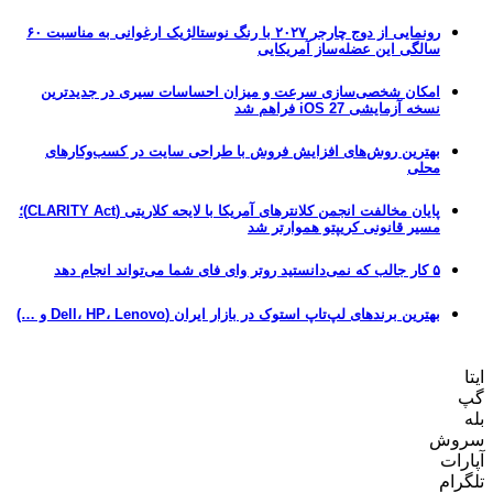
رونمایی از دوج چارجر ۲۰۲۷ با رنگ نوستالژیک ارغوانی به مناسبت ۶۰
سالگی این عضله‌ساز آمریکایی
امکان شخصی‌سازی سرعت و میزان احساسات سیری در جدیدترین
نسخه آزمایشی iOS 27 فراهم شد
بهترین روش‌های افزایش فروش با طراحی سایت در کسب‌وکارهای
محلی
پایان مخالفت انجمن کلانترهای آمریکا با لایحه کلاریتی (CLARITY Act)؛
مسیر قانونی کریپتو هموارتر شد
۵ کار جالب که نمی‌دانستید روتر وای فای شما می‌تواند انجام دهد
بهترین برندهای لپ‌تاپ استوک در بازار ایران (Dell، HP، Lenovo و …)
ایتا
گپ
بله
سروش
آپارات
تلگرام