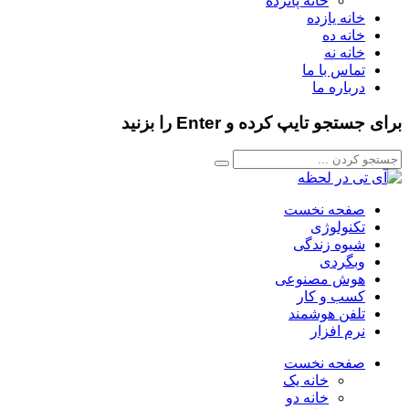
خانه پانزده
خانه یازده
خانه ده
خانه نه
تماس با ما
درباره ما
برای جستجو تایپ کرده و Enter را بزنید
صفحه نخست
تکنولوژی
شیوه زندگی
وبگردی
هوش مصنوعی
کسب و کار
تلفن هوشمند
نرم افزار
صفحه نخست
خانه یک
خانه دو