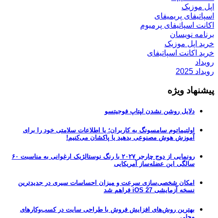
اپل موزیک
اسپاتیفای پریمیفای
اکانت اسپاتیفای پرمیوم
برنامه نویسان
خرید اپل موزیک
خرید اکانت اسپاتیفای
رویداد
رویداد 2025
پیشنهاد ویژه
دلایل روشن نشدن لپتاپ فوجیتسو
اولتیماتوم سامسونگ به کاربران؛ یا اطلاعات سلامتی خود را برای
آموزش هوش مصنوعی بدهید یا پاکشان می‌کنیم!
رونمایی از دوج چارجر ۲۰۲۷ با رنگ نوستالژیک ارغوانی به مناسبت ۶۰
سالگی این عضله‌ساز آمریکایی
امکان شخصی‌سازی سرعت و میزان احساسات سیری در جدیدترین
نسخه آزمایشی iOS 27 فراهم شد
بهترین روش‌های افزایش فروش با طراحی سایت در کسب‌وکارهای
محلی