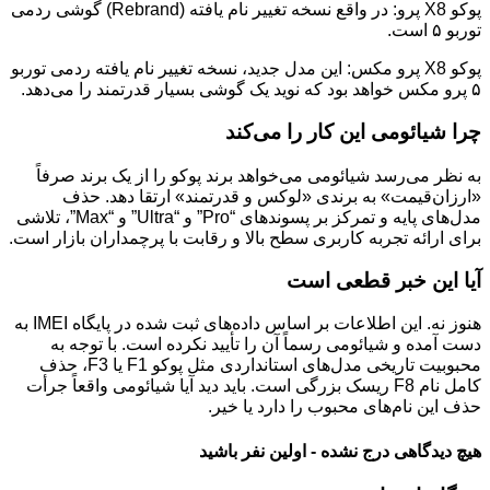
پوکو X8 پرو: در واقع نسخه تغییر نام یافته (Rebrand) گوشی ردمی
توربو ۵ است.
پوکو X8 پرو مکس: این مدل جدید، نسخه تغییر نام یافته ردمی توربو
۵ پرو مکس خواهد بود که نوید یک گوشی بسیار قدرتمند را می‌دهد.
چرا شیائومی این کار را می‌کند
به نظر می‌رسد شیائومی می‌خواهد برند پوکو را از یک برند صرفاً
«ارزان‌قیمت» به برندی «لوکس و قدرتمند» ارتقا دهد. حذف
مدل‌های پایه و تمرکز بر پسوندهای “Pro” و “Ultra” و “Max”، تلاشی
برای ارائه تجربه کاربری سطح بالا و رقابت با پرچمداران بازار است.
آیا این خبر قطعی است
هنوز نه. این اطلاعات بر اساس داده‌های ثبت شده در پایگاه IMEI به
دست آمده و شیائومی رسماً آن را تأیید نکرده است. با توجه به
محبوبیت تاریخی مدل‌های استانداردی مثل پوکو F1 یا F3، حذف
کامل نام F8 ریسک بزرگی است. باید دید آیا شیائومی واقعاً جرأت
حذف این نام‌های محبوب را دارد یا خیر.
هیچ دیدگاهی درج نشده - اولین نفر باشید