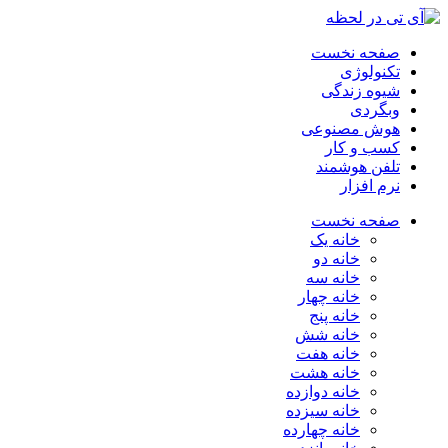
صفحه نخست
تکنولوژی
شیوه زندگی
وبگردی
هوش مصنوعی
کسب و کار
تلفن هوشمند
نرم افزار
صفحه نخست
خانه یک
خانه دو
خانه سه
خانه چهار
خانه پنج
خانه شش
خانه هفت
خانه هشت
خانه دوازده
خانه سیزده
خانه چهارده