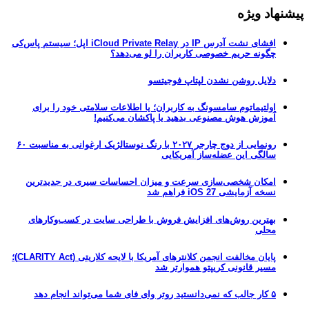
پیشنهاد ویژه
افشای نشت آدرس IP در iCloud Private Relay اپل؛ سیستم پاس‌کی
چگونه حریم خصوصی کاربران را لو می‌دهد؟
دلایل روشن نشدن لپتاپ فوجیتسو
اولتیماتوم سامسونگ به کاربران؛ یا اطلاعات سلامتی خود را برای
آموزش هوش مصنوعی بدهید یا پاکشان می‌کنیم!
رونمایی از دوج چارجر ۲۰۲۷ با رنگ نوستالژیک ارغوانی به مناسبت ۶۰
سالگی این عضله‌ساز آمریکایی
امکان شخصی‌سازی سرعت و میزان احساسات سیری در جدیدترین
نسخه آزمایشی iOS 27 فراهم شد
بهترین روش‌های افزایش فروش با طراحی سایت در کسب‌وکارهای
محلی
پایان مخالفت انجمن کلانترهای آمریکا با لایحه کلاریتی (CLARITY Act)؛
مسیر قانونی کریپتو هموارتر شد
۵ کار جالب که نمی‌دانستید روتر وای فای شما می‌تواند انجام دهد