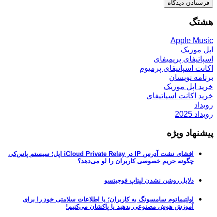
هشتگ
Apple Music
اپل موزیک
اسپاتیفای پریمیفای
اکانت اسپاتیفای پرمیوم
برنامه نویسان
خرید اپل موزیک
خرید اکانت اسپاتیفای
رویداد
رویداد 2025
پیشنهاد ویژه
افشای نشت آدرس IP در iCloud Private Relay اپل؛ سیستم پاس‌کی
چگونه حریم خصوصی کاربران را لو می‌دهد؟
دلایل روشن نشدن لپتاپ فوجیتسو
اولتیماتوم سامسونگ به کاربران؛ یا اطلاعات سلامتی خود را برای
آموزش هوش مصنوعی بدهید یا پاکشان می‌کنیم!