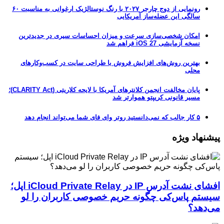
رونمایی از دوج چارجر ۲۰۲۷ با رنگ نوستالژیک ارغوانی به مناسبت ۶۰
سالگی این عضله‌ساز آمریکایی
امکان شخصی‌سازی سرعت و میزان احساسات سیری در جدیدترین
نسخه آزمایشی iOS 27 فراهم شد
بهترین روش‌های افزایش فروش با طراحی سایت در کسب‌وکارهای
محلی
پایان مخالفت انجمن کلانترهای آمریکا با لایحه کلاریتی (CLARITY Act)؛
مسیر قانونی کریپتو هموارتر شد
۵ کار جالب که نمی‌دانستید روتر وای فای شما می‌تواند انجام دهد
پیشنهاد ویژه
افشای نشت آدرس IP در iCloud Private Relay اپل؛
سیستم پاس‌کی چگونه حریم خصوصی کاربران را لو
می‌دهد؟