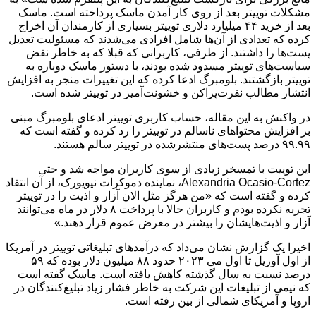
مشکلات توییتر بعد از روی کار آمدن ماسک پرداخته است. ماسک
بعد از خرید ۴۴ میلیارد دلاری توییتر بسیاری از کارمندان آن اخراج
کرده که تعدادی از آن‌ها شامل افرادی می‌شدند که مسئولیت تعدیل
پست‌ها را داشتند. از طرفی، کاربرانی که قبلا که به خاطر نقض
سیاست‌های توییتر مسدود شده بودند، با دستور ماسک دوباره به
توییتر بازگشتند. بلومبرگ ادعا کرده که این تغییرات منجر به افزایش
انتشار مطالب نفرت‌پراکن و خشونت‌آمیز در توییتر شده است.
در واکنش به این مقاله، حساب کاربری توییتر ادعای بلومبرگ مبنی
بر افزایش محتواهای ناسالم در توییتر را رد کرده و گفته است که
۹۹.۹۹ درصد پست‌های منتشرشده در توییتر سالم هستند.
این توییت با تمسخر زیادی از سوی کاربران مواجه شد و حتی
Alexandria Ocasio-Cortez، نماینده دموکرات نیویورک، از آن انتقاد
کرده و گفته است که «من هرگز مثل الان آزار و اذیت را در توییتر
تجربه نکرده بودم و کاربران حالا با پرداخت ۸ دلار در ماه می‌توانند
آزار و اذیت‌هایشان را بیشتر در معرض عموم قرار دهند.»
اخیرا یک گزارش نشان می‌داد که درآمدهای تبلیغاتی توییتر در آمریکا
از اول آوریل تا اول می ۲۰۲۳ حدود ۸۸ میلیون دلار بوده که ۵۹
درصد نسبت به سال گذشته کاهش یافته است. ماسک گفته است
که نیمی از تبلیغات این شرکت به خاطر فشار زیاد تبلیغ‌کنندگان در
اروپا و آمریکای شمالی از بین رفته است.