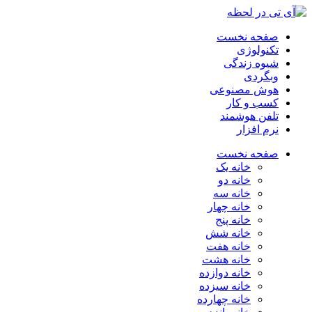
صفحه نخست
تکنولوژی
شیوه زندگی
وبگردی
هوش مصنوعی
کسب و کار
تلفن هوشمند
نرم افزار
صفحه نخست
خانه یک
خانه دو
خانه سه
خانه چهار
خانه پنج
خانه شش
خانه هفت
خانه هشت
خانه دوازده
خانه سیزده
خانه چهارده