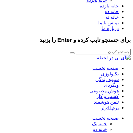
خانه پانزده
خانه یازده
خانه ده
خانه نه
تماس با ما
درباره ما
برای جستجو تایپ کرده و Enter را بزنید
صفحه نخست
تکنولوژی
شیوه زندگی
وبگردی
هوش مصنوعی
کسب و کار
تلفن هوشمند
نرم افزار
صفحه نخست
خانه یک
خانه دو