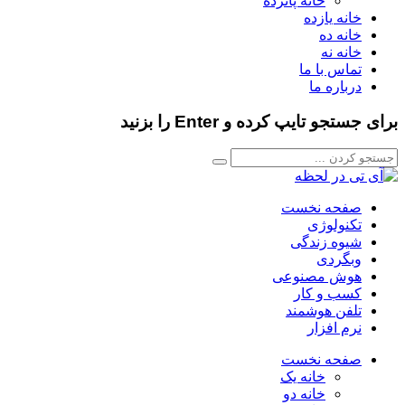
خانه پانزده
خانه یازده
خانه ده
خانه نه
تماس با ما
درباره ما
برای جستجو تایپ کرده و Enter را بزنید
صفحه نخست
تکنولوژی
شیوه زندگی
وبگردی
هوش مصنوعی
کسب و کار
تلفن هوشمند
نرم افزار
صفحه نخست
خانه یک
خانه دو