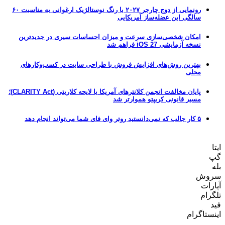
رونمایی از دوج چارجر ۲۰۲۷ با رنگ نوستالژیک ارغوانی به مناسبت ۶۰
سالگی این عضله‌ساز آمریکایی
امکان شخصی‌سازی سرعت و میزان احساسات سیری در جدیدترین
نسخه آزمایشی iOS 27 فراهم شد
بهترین روش‌های افزایش فروش با طراحی سایت در کسب‌وکارهای
محلی
پایان مخالفت انجمن کلانترهای آمریکا با لایحه کلاریتی (CLARITY Act)؛
مسیر قانونی کریپتو هموارتر شد
۵ کار جالب که نمی‌دانستید روتر وای فای شما می‌تواند انجام دهد
ایتا
گپ
بله
سروش
آپارات
تلگرام
فید
اینستاگرام