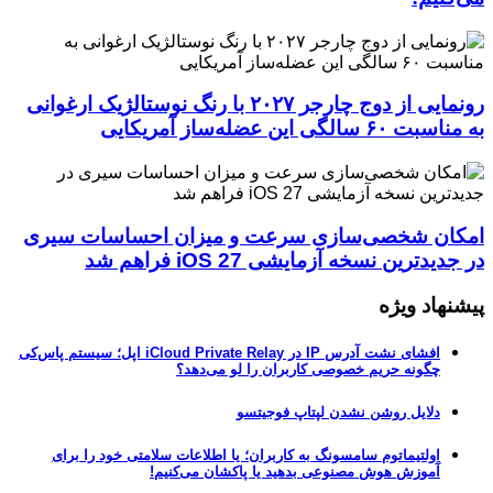
رونمایی از دوج چارجر ۲۰۲۷ با رنگ نوستالژیک ارغوانی
به مناسبت ۶۰ سالگی این عضله‌ساز آمریکایی
امکان شخصی‌سازی سرعت و میزان احساسات سیری
در جدیدترین نسخه آزمایشی iOS 27 فراهم شد
پیشنهاد ویژه
افشای نشت آدرس IP در iCloud Private Relay اپل؛ سیستم پاس‌کی
چگونه حریم خصوصی کاربران را لو می‌دهد؟
دلایل روشن نشدن لپتاپ فوجیتسو
اولتیماتوم سامسونگ به کاربران؛ یا اطلاعات سلامتی خود را برای
آموزش هوش مصنوعی بدهید یا پاکشان می‌کنیم!