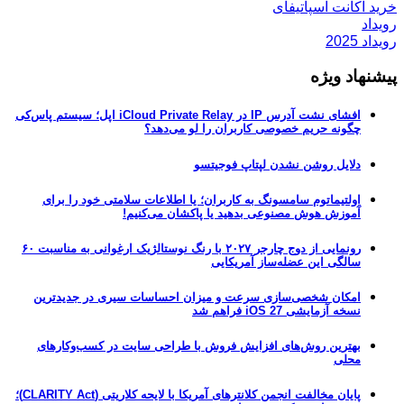
خرید اکانت اسپاتیفای
رویداد
رویداد 2025
پیشنهاد ویژه
افشای نشت آدرس IP در iCloud Private Relay اپل؛ سیستم پاس‌کی
چگونه حریم خصوصی کاربران را لو می‌دهد؟
دلایل روشن نشدن لپتاپ فوجیتسو
اولتیماتوم سامسونگ به کاربران؛ یا اطلاعات سلامتی خود را برای
آموزش هوش مصنوعی بدهید یا پاکشان می‌کنیم!
رونمایی از دوج چارجر ۲۰۲۷ با رنگ نوستالژیک ارغوانی به مناسبت ۶۰
سالگی این عضله‌ساز آمریکایی
امکان شخصی‌سازی سرعت و میزان احساسات سیری در جدیدترین
نسخه آزمایشی iOS 27 فراهم شد
بهترین روش‌های افزایش فروش با طراحی سایت در کسب‌وکارهای
محلی
پایان مخالفت انجمن کلانترهای آمریکا با لایحه کلاریتی (CLARITY Act)؛