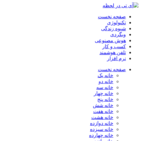
صفحه نخست
تکنولوژی
شیوه زندگی
وبگردی
هوش مصنوعی
کسب و کار
تلفن هوشمند
نرم افزار
صفحه نخست
خانه یک
خانه دو
خانه سه
خانه چهار
خانه پنج
خانه شش
خانه هفت
خانه هشت
خانه دوازده
خانه سیزده
خانه چهارده