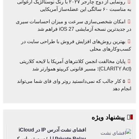
رونمایی از دوج چارجر ۲۰۲۷ با رنگ نوستالژیک ارغوانی
به مناسبت ۶۰ سالگی این عضله‌ساز آمریکایی
امکان شخصی‌سازی سرعت و میزان احساسات سیری
در جدیدترین نسخه آزمایشی iOS 27 فراهم شد
بهترین روش‌های افزایش فروش با طراحی سایت در
کسب‌وکارهای محلی
پایان مخالفت انجمن کلانترهای آمریکا با لایحه کلاریتی
(CLARITY Act)؛ مسیر قانونی کریپتو هموارتر شد
۵ کار جالب که نمی‌دانستید روتر وای فای شما می‌تواند
انجام دهد
پیشنهاد ویژه
افشای نشت آدرس IP در iCloud
Private Relay اپل؛ سیستم پاس‌کی