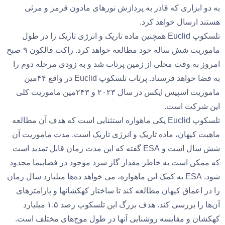
به دو ابزاری که قادر به پردازش نورهای مادون قرمز و مرئی
هستند ارسال خواهد کرد.
تلسکوپ Euclid همچنین ماده تاریک و انرژی تاریک را در طول
ماموریت شش ساله خود مطالعه خواهد کرد. راکت فالکون ۹ صبح
امروز به وقت محلی از زمین پرتاب شد و به زودی مرحله دوم را
به فضا خواهد فرستاد. پرتاب تلسکوپ Euclid در واقع ۴۴مین
ماموریت اسپیس ایکس در سال ۲۰۲۳ و ۲۴۳مین ماموریت کلی
این شرکت است.
تلسکوپ Euclid یکی ماهواره استثنایی است که هدف آن مطالعه
ماهیت کیهان، ماده تاریک و انرژی تاریک است. مدت ماموریت آن
شش سال است و ESA گفته که این مدت زمان قابل تمدید است
که ممکن است به خاطر مقدار گاز سرد موجود در فضاپیما محدود
شود. ESA به کمک این ماهواره، می خواهد ده‌ها میلیارد سال زمان
را در اعماق کیهان مطالعه کند تا ساختار کهکشانها و پارامترهای
آن‌ها را بررسی کند. هدف بزرگ این تلسکوپ رصد ۱.۵ میلیارد
کهکشان و مقایسه روشنایی آنها در طول موج‌های مختلف است.